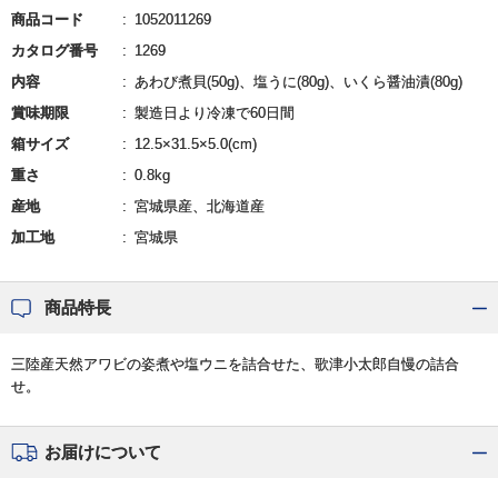
商品コード
1052011269
カタログ番号
1269
内容
あわび煮貝(50g)、塩うに(80g)、いくら醤油漬(80g)
賞味期限
製造日より冷凍で60日間
箱サイズ
12.5×31.5×5.0(cm)
重さ
0.8kg
産地
宮城県産、北海道産
加工地
宮城県
商品特長
三陸産天然アワビの姿煮や塩ウニを詰合せた、歌津小太郎自慢の詰合
せ。
お届けについて