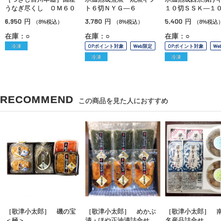
うなぎ尽くし ＯＭ６０
ト６切ＮＹＧ—６
１０切ＳＳＫ—１
6,950
3,780
5,400
円
円
円
（8%税込）
（8%税込）
（8%税込
在庫：○
在庫：○
在庫：○
冷凍
OPポイント対象
Web限定
OPポイント対象
We
冷凍
冷凍
RECOMMEND
この商品を見た人におすすめ
［歌津小太郎］ 磯の宝
［歌津小太郎］ めかぶ
［歌津小太郎］ 
＜極＞
漬・ほや正油漬詰合せ
名産品詰合せ