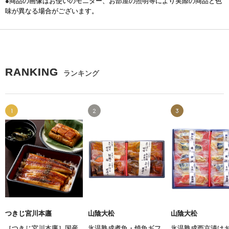
●商品の画像はお使いのモニター、お部屋の照明等により実際の商品と色
味が異なる場合がございます。
RANKING
ランキング
1
2
3
つきじ宮川本廛
山陰大松
山陰大松
［つきじ宮川本廛］国産
氷温熟成煮魚・焼魚ギフ
氷温熟成西京漬け