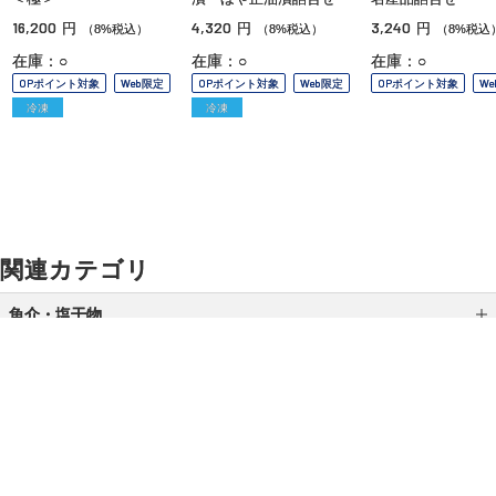
16,200
4,320
3,240
円
円
円
（8%税込）
（8%税込）
（8%税込
在庫：○
在庫：○
在庫：○
OPポイント対象
Web限定
OPポイント対象
Web限定
OPポイント対象
W
冷凍
冷凍
関連カテゴリ
魚介・塩干物
缶詰・瓶詰
干物・スモーク
加工品
ご利用ガイド
よくあるご質問
お問い合わせ
漬魚・焼魚