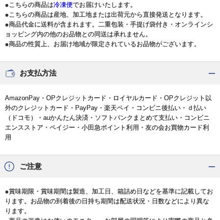
●こちらの商品は
冷凍便
でお届けいたします。
●こちらの商品は産地、加工地または出荷元から直接発送となります。
●商品代金に送料が含まれます。二重包装・手提げ袋付き・オンラインシ
ョッピング内の他のお品物との同送は承れません。
●商品の性質上、お届け地域が限定されているお品物がございます。
お支払方法
AmazonPay・OPクレジットカード・ロイヤルカード・OPクレジット以
外のクレジットカード・PayPay・楽天ペイ・コンビニ後払い・ｄ払い
（ドコモ）・auかんたん決済・ソフトバンクまとめて支払い・コンビニ
エンスストア・ペイジー・小田急ポイント利用・友の会お買物カード利
用
ご注意
●賞味期限・賞味期間は製造、加工日、箱詰め日などを基準に記載してお
ります。お品物の到着後の日持ち期間は配送状況・日数などにより異な
ります。