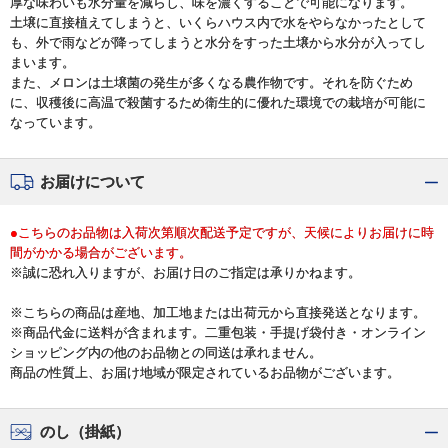
厚な味わいも水分量を減らし、味を濃くすることで可能になります。
土壌に直接植えてしまうと、いくらハウス内で水をやらなかったとして
も、外で雨などが降ってしまうと水分をすった土壌から水分が入ってし
まいます。
また、メロンは土壌菌の発生が多くなる農作物です。それを防ぐため
に、収穫後に高温で殺菌するため衛生的に優れた環境での栽培が可能に
なっています。
お届けについて
●こちらのお品物は入荷次第順次配送予定ですが、天候によりお届けに時
間がかかる場合がございます。
※誠に恐れ入りますが、お届け日のご指定は承りかねます。
※こちらの商品は産地、加工地または出荷元から直接発送となります。
※商品代金に送料が含まれます。二重包装・手提げ袋付き・オンライン
ショッピング内の他のお品物との同送は承れません。
商品の性質上、お届け地域が限定されているお品物がございます。
のし（掛紙）