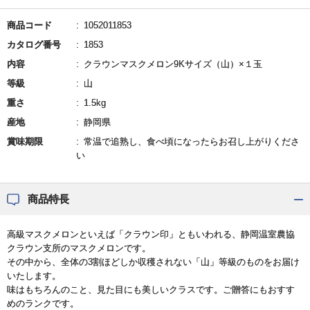
商品コード
1052011853
カタログ番号
1853
内容
クラウンマスクメロン9Kサイズ（山）×１玉
等級
山
重さ
1.5kg
産地
静岡県
賞味期限
常温で追熟し、食べ頃になったらお召し上がりくださ
い
商品特長
高級マスクメロンといえば「クラウン印」ともいわれる、静岡温室農協
クラウン支所のマスクメロンです。
その中から、全体の3割ほどしか収穫されない「山」等級のものをお届け
いたします。
味はもちろんのこと、見た目にも美しいクラスです。ご贈答にもおすす
めのランクです。