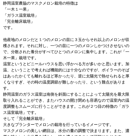
静岡温室農協のマスクメロン栽培の特徴は
「一木１一果」
「ガラス温室栽培」
「完全離床栽培」
です。
他産地のメロンだと１つのメロンの苗に３玉からそれ以上のメロンが収
穫されます。それに対し、一つの苗に一つのメロンしかつけさせないの
で、分散された養分がすべてひとつのメロンに集中します。これが「一
木一果」栽培です。
温室というとビニールハウスを思い浮かべる方が多いかと思います。加
温、ということで考えれば機能的には十分なのですが、ボイラーのそば
はあったかくても離れるほど寒かったり、逆に太陽光で熱せられると厚
くなりすぎ、その時の温度調節が難しかったり、という難点がありま
す。
静岡温室のガラス温室は南側を斜面にすることによって太陽光を最大限
取り入れることができ、またハウスの開け閉めも容易なので温室内の温
度調整もスムーズに行うことができます。これが２つ目の特徴の「ガラ
ス温室栽培」です。
そして「完全離床栽培」
大きなプランターでメロンの栽培を行っているイメージです。
マスクメロンの美しい網目は、水分の量の調整で決まります。また、濃