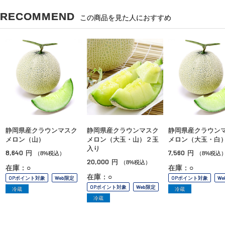
RECOMMEND
この商品を見た人におすすめ
静岡県産クラウンマスク
静岡県産クラウンマスク
静岡県産クラウン
メロン（山）
メロン（大玉・山）２玉
メロン（大玉・白
入り
8,640
7,560
円
円
（8%税込）
（8%税込
20,000
円
（8%税込）
在庫：○
在庫：○
在庫：○
OPポイント対象
Web限定
OPポイント対象
W
OPポイント対象
Web限定
冷蔵
冷蔵
冷蔵