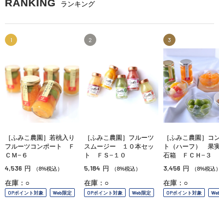
RANKING
ランキング
1
2
3
［ふみこ農園］若桃入り
［ふみこ農園］フルーツ
［ふみこ農園］コ
フルーツコンポート Ｆ
スムージー １０本セッ
ト（ハーフ） 果
ＣＭ−６
ト ＦＳ−１０
石箱 ＦＣＨ−３
4,536
5,184
3,456
円
円
円
（8%税込）
（8%税込）
（8%税込
在庫：○
在庫：○
在庫：○
OPポイント対象
Web限定
OPポイント対象
Web限定
OPポイント対象
We