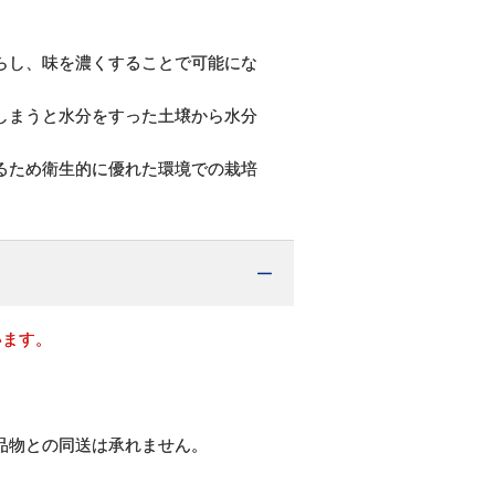
らし、味を濃くすることで可能にな
しまうと水分をすった土壌から水分
るため衛生的に優れた環境での栽培
います。
品物との同送は承れません。