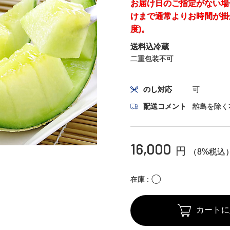
お届け日のご指定がない場
けまで通常よりお時間が掛
度)。
送料込冷蔵
二重包装不可
のし対応
可
配送コメント
離島を除く
16,000
円
（8%税込
〇
在庫
カートに