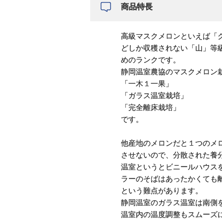
商品特長
高級マスクメロンといえば「
どしか収穫されない「山」等
めのランクです。
静岡温室農協のマスクメロン
「一木１一果」
「ガラス温室栽培」
「完全離床栽培」
です。
他産地のメロンだと１つのメ
させないので、分散された養
温室というとビニールハウス
ラーのそばはあったかくても
という難点があります。
静岡温室のガラス温室は南側
温室内の温度調整もスムーズ