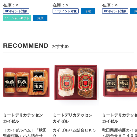
在庫：○
在庫：○
在庫：○
OPポイント対象
OPポイント対象
冷蔵
OPポイント対象
ソーシャルギフト
冷蔵
RECOMMEND
おすすめ
ミートデリカテッセン
ミートデリカテッセン
ミートデリカテ
カイゼル
カイゼル
カイゼル
［カイゼルハム］「秋田
カイゼルハム詰合せＫ５
秋田県産桃豚カイ
県産桃豚」ハム詰合せ
０
ム詰合せＡＴ４０