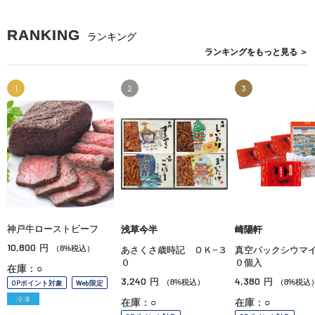
RANKING
ランキング
ランキングを
もっと見る
＞
1
2
3
神戸牛ローストビーフ
浅草今半
崎陽軒
10,800
円
（8%税込）
あさくさ歳時記 ＯＫ−３
真空パックシウマ
０
０個入
在庫：○
3,240
4,380
円
円
（8%税込）
（8%税込
OPポイント対象
Web限定
冷凍
在庫：○
在庫：○