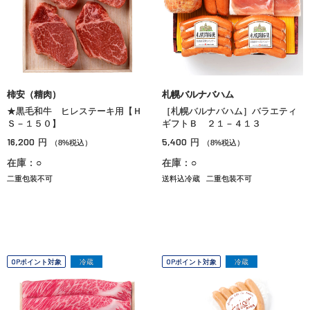
柿安（精肉）
札幌バルナバハム
★黒毛和牛 ヒレステーキ用【Ｈ
［札幌バルナバハム］バラエティ
Ｓ－１５０】
ギフトＢ ２１－４１３
16,200
5,400
円
円
（8%税込）
（8%税込）
在庫：○
在庫：○
二重包装不可
送料込冷蔵
二重包装不可
OPポイント対象
冷蔵
OPポイント対象
冷蔵