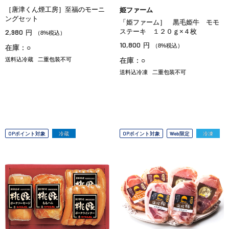
［唐津くん煙工房］至福のモーニ
姫ファーム
ングセット
「姫ファーム］ 黒毛姫牛 モモ
2,980
ステーキ １２０ｇ×４枚
円
（8%税込）
10,800
円
（8%税込）
在庫：○
送料込冷蔵
二重包装不可
在庫：○
送料込冷凍
二重包装不可
OPポイント対象
冷蔵
OPポイント対象
Web限定
冷凍