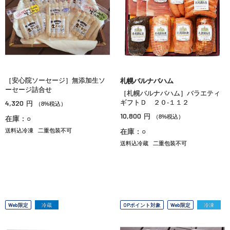
［安心院ソーセージ］無添加生ソ
札幌バルナバハム
ーセージ詰合せ
［札幌バルナバハム］バラエティ
4,320
ギフトＤ ２０‐１１２
円
（8%税込）
10,800
円
（8%税込）
在庫：○
送料込冷凍
二重包装不可
在庫：○
送料込冷蔵
二重包装不可
Web限定
冷蔵
OPポイント対象
Web限定
冷凍