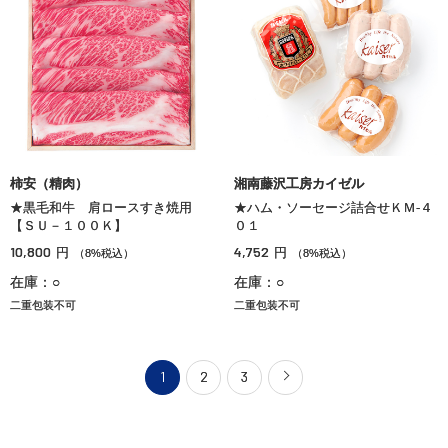
柿安（精肉）
湘南藤沢工房カイゼル
★黒毛和牛 肩ロースすき焼用
★ハム・ソーセージ詰合せＫＭ‐４
【ＳＵ－１００Ｋ】
０１
10,800
4,752
円
円
（8%税込）
（8%税込）
在庫：○
在庫：○
二重包装不可
二重包装不可
1
2
3