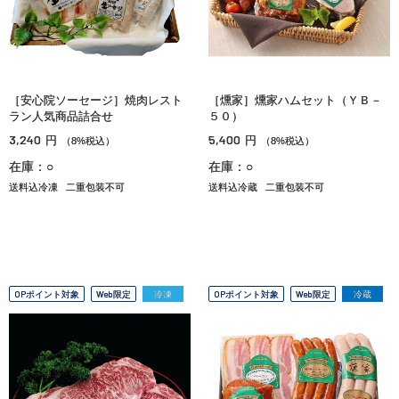
［安心院ソーセージ］焼肉レスト
［燻家］燻家ハムセット（ＹＢ－
ラン人気商品詰合せ
５０）
3,240
5,400
円
円
（8%税込）
（8%税込）
在庫：○
在庫：○
送料込冷凍
二重包装不可
送料込冷蔵
二重包装不可
OPポイント対象
Web限定
冷凍
OPポイント対象
Web限定
冷蔵