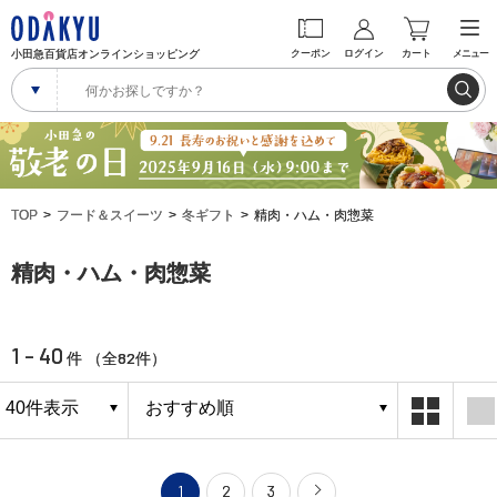
小田急百貨店オンラインショッピング
クーポン
ログイン
カート
メニュー
TOP
フード＆スイーツ
冬ギフト
精肉・ハム・肉惣菜
精肉・ハム・肉惣菜
1 - 40
82
件 （全
件）
1
2
3