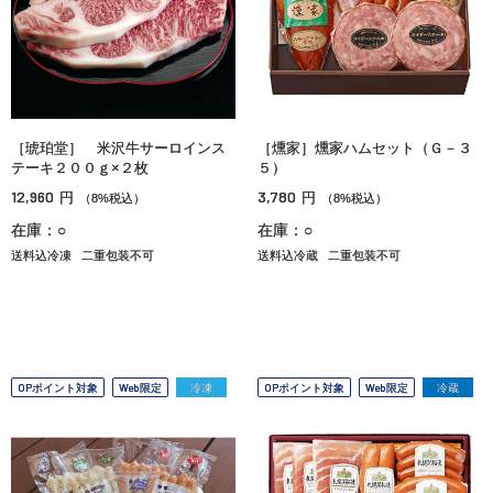
［琥珀堂］ 米沢牛サーロインス
［燻家］燻家ハムセット（Ｇ－３
テーキ２００ｇ×２枚
５）
12,960
3,780
円
円
（8%税込）
（8%税込）
在庫：○
在庫：○
送料込冷凍
二重包装不可
送料込冷蔵
二重包装不可
OPポイント対象
Web限定
冷凍
OPポイント対象
Web限定
冷蔵