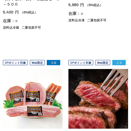
－５００
5,980
円
（8%税込）
5,400
円
（8%税込）
在庫：○
在庫：○
送料込冷凍
二重包装不可
送料込冷蔵
二重包装不可
OPポイント対象
Web限定
冷蔵
OPポイント対象
Web限定
冷凍