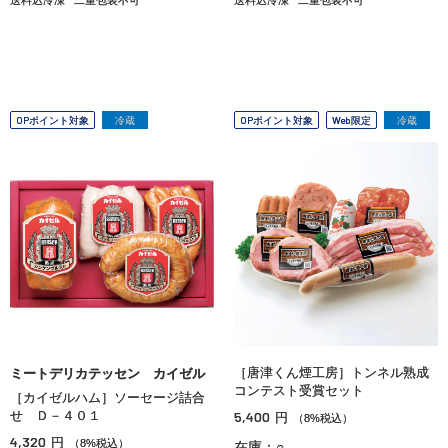
OPポイント対象
冷蔵
OPポイント対象
Web限定
冷蔵
［唐津くん煙工房］トンネル熟成
ミートデリカテッセン カイゼル
コンテスト受賞セット
［カイゼルハム］ソーセージ詰合
せ Ｄ－４０１
5,400
円
（8%税込）
4,320
円
（8%税込）
在庫：○