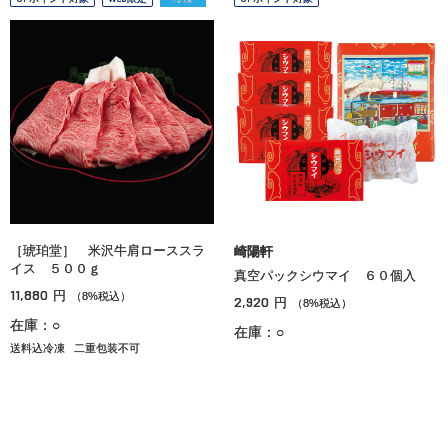
［琥珀堂］ 米沢牛肩ローススラ
崎陽軒
イス ５００ｇ
真空パックシウマイ ６０個入
11,880
円
（8%税込）
2,920
円
（8%税込）
在庫：○
在庫：○
送料込冷凍
二重包装不可