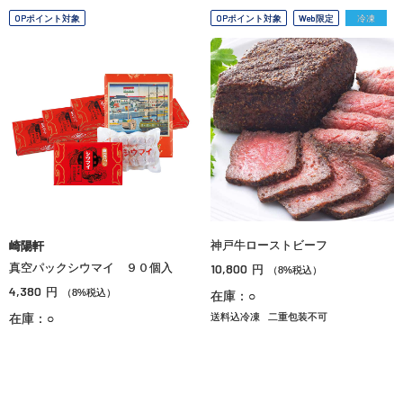
OPポイント対象
OPポイント対象
Web限定
冷凍
神戸牛ローストビーフ
崎陽軒
真空パックシウマイ ９０個入
10,800
円
（8%税込）
4,380
円
（8%税込）
在庫：○
在庫：○
送料込冷凍
二重包装不可