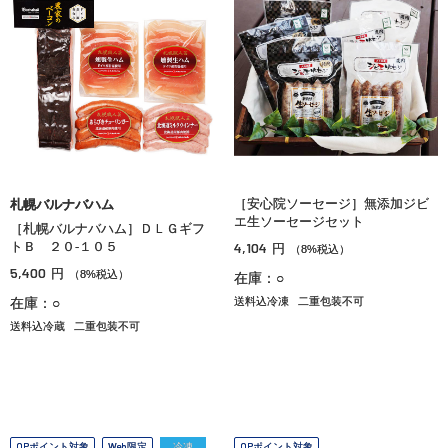
［安心院ソーセージ］無添加ジビ
札幌バルナバハム
エ生ソーセージセット
［札幌バルナバハム］ＤＬＧギフ
トＢ ２０‐１０５
4,104
円
（8%税込）
5,400
円
（8%税込）
在庫：○
在庫：○
送料込冷凍
二重包装不可
送料込冷蔵
二重包装不可
OPポイント対象
Web限定
冷凍
OPポイント対象