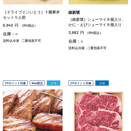
［ドライブインいとう］十勝豚丼
維新號
セット５人前
［維新號］シューマイ８個入り、
5,940
かに・えびシューマイ８個入り
円
（8%税込）
3,682
円
（8%税込）
在庫：○
送料込冷凍
二重包装不可
在庫：○
送料込冷蔵
二重包装不可
OPポイント対象
Web限定
冷凍
OPポイント対象
冷蔵