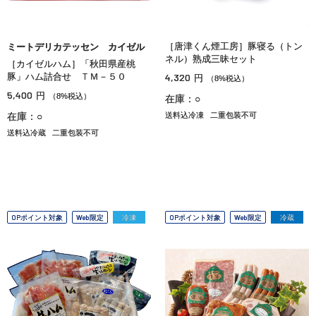
［唐津くん煙工房］豚寝る（トン
ミートデリカテッセン カイゼル
ネル）熟成三昧セット
［カイゼルハム］「秋田県産桃
豚」ハム詰合せ ＴＭ－５０
4,320
円
（8%税込）
5,400
円
（8%税込）
在庫：○
在庫：○
送料込冷凍
二重包装不可
送料込冷蔵
二重包装不可
OPポイント対象
Web限定
冷凍
OPポイント対象
Web限定
冷蔵