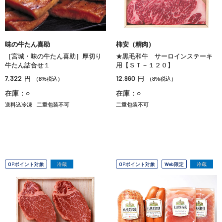
味の牛たん喜助
柿安（精肉）
［宮城・味の牛たん喜助］厚切り
★黒毛和牛 サーロインステーキ
牛たん詰合せ１
用【ＳＴ－１２０】
7,322
12,960
円
円
（8%税込）
（8%税込）
在庫：○
在庫：○
送料込冷凍
二重包装不可
二重包装不可
OPポイント対象
冷蔵
OPポイント対象
Web限定
冷蔵