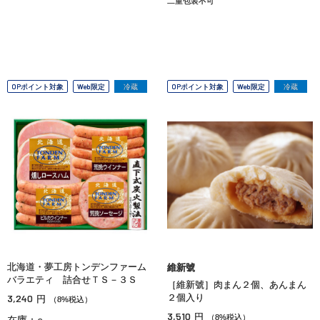
二重包装不可
OPポイント対象
Web限定
冷蔵
OPポイント対象
Web限定
冷蔵
北海道・夢工房トンデンファーム
維新號
バラエティ 詰合せＴＳ－３Ｓ
［維新號］肉まん２個、あんまん
3,240
２個入り
円
（8%税込）
3,510
円
（8%税込）
在庫：○