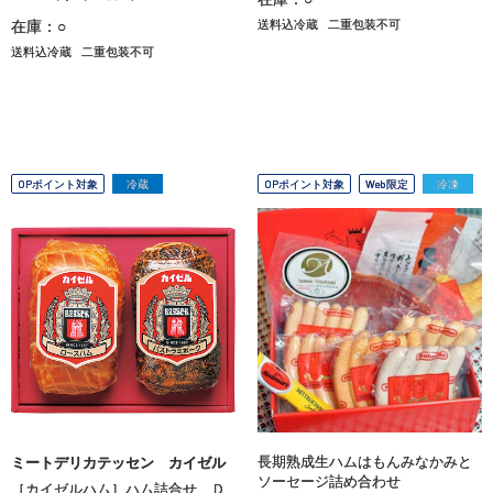
在庫：○
送料込冷蔵
二重包装不可
送料込冷蔵
二重包装不可
OPポイント対象
冷蔵
OPポイント対象
Web限定
冷凍
長期熟成生ハムはもんみなかみと
ミートデリカテッセン カイゼル
ソーセージ詰め合わせ
［カイゼルハム］ハム詰合せ Ｄ