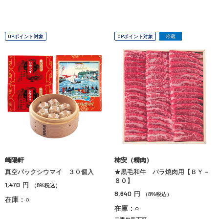
OPポイント対象
OPポイント対象
冷蔵
崎陽軒
柿安（精肉）
真空パックシウマイ ３０個入
★黒毛和牛 バラ焼肉用【ＢＹ－
８０】
1,470
円
（8%税込）
8,640
円
（8%税込）
在庫：○
在庫：○