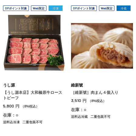
OPポイント対象
Web限定
冷凍
OPポイント対象
Web限定
冷蔵
うし源
維新號
【うし源本店】大和榛原牛ロース
［維新號］肉まん４個入り
トビーフ
3,510
円
（8%税込）
5,800
円
（8%税込）
在庫：○
在庫：○
送料込冷蔵
二重包装不可
送料込冷凍
二重包装不可