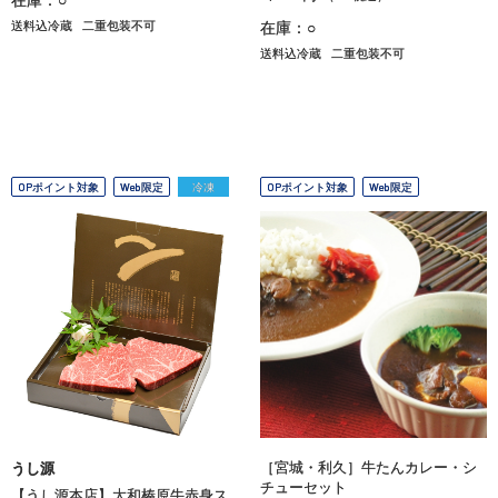
送料込冷蔵
二重包装不可
在庫：○
送料込冷蔵
二重包装不可
OPポイント対象
Web限定
冷凍
OPポイント対象
Web限定
［宮城・利久］牛たんカレー・シ
うし源
チューセット
【うし源本店】大和榛原牛赤身ス