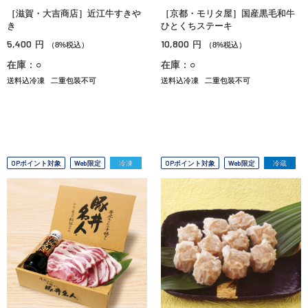
［滋賀・大吉商店］近江牛すきや
［京都・モリタ屋］国産黒毛和牛
き
ひとくちステーキ
5,400
10,800
円
円
（8%税込）
（8%税込）
在庫：○
在庫：○
送料込冷凍
二重包装不可
送料込冷凍
二重包装不可
OPポイント対象
Web限定
冷凍
OPポイント対象
Web限定
冷蔵