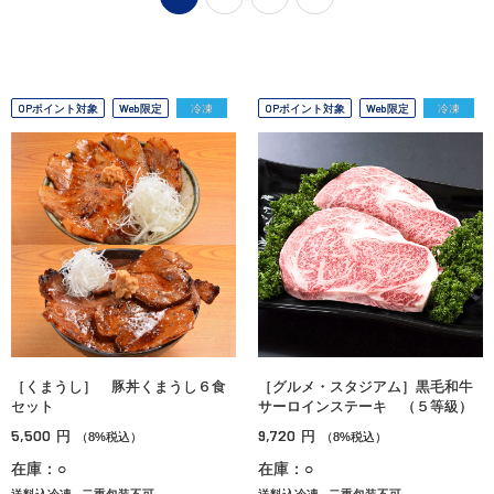
OPポイント対象
Web限定
冷凍
OPポイント対象
Web限定
冷凍
［くまうし］ 豚丼くまうし６食
［グルメ・スタジアム］黒毛和牛
セット
サーロインステーキ （５等級）
5,500
9,720
円
円
（8%税込）
（8%税込）
在庫：○
在庫：○
送料込冷凍
二重包装不可
送料込冷凍
二重包装不可