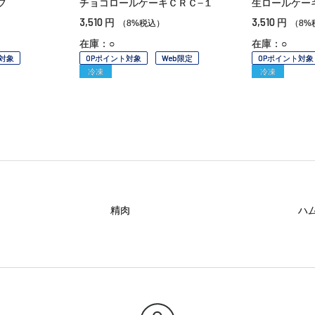
フ
チョコロールケーキＣＲＣ−１
生ロールケー
3,510
3,510
円
円
（8%税込）
（8%
在庫：○
在庫：○
対象
OPポイント対象
Web限定
OPポイント対象
冷凍
冷凍
精肉
ハ