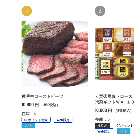
1
2
神戸牛ローストビーフ
＜賛否両論＞ロース
惣菜ギフトＷＡ−１
10,800
円
（8%税込）
10,800
円
（8%税込）
在庫：○
在庫：○
OPポイント対象
Web限定
冷凍
NEW
OPポイント
Web限定
冷凍