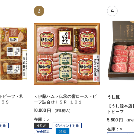
3
4
トビーフ・和
＜伊藤ハム＞伝承の響ローストビ
うし源
０５Ｓ
ーフ詰合せＩＳＲ−１０１
【うし源本店
10,800
円
（8%税込）
トビーフ
在庫：○
5,800
円
（8
対象
NEW
OPポイント対象
在庫：○
Web限定
冷蔵