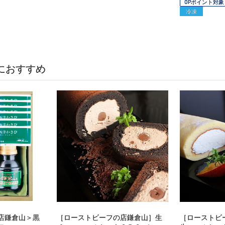
OPポイント対象
冷凍
におすすめ
店鎌倉山＞黒
［ローストビーフの店鎌倉山］生
［ローストビ