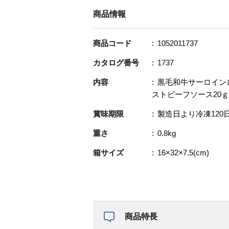
商品情報
商品コード
1052011737
カタログ番号
1737
内容
黒毛和牛サーロインロ
ストビーフソース20ｇ
賞味期限
製造日より冷凍120
重さ
0.8kg
箱サイズ
16×32×7.5(cm)
商品特長