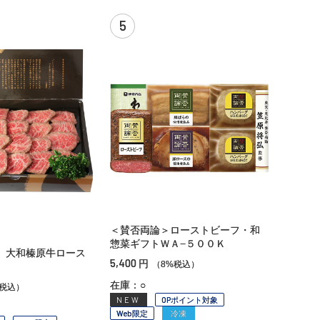
5
＜賛否両論＞ローストビーフ・和
惣菜ギフトＷＡ−５００Ｋ
】大和榛原牛ロース
5,400
円
（8%税込）
在庫：○
%税込）
NEW
OPポイント対象
Web限定
冷凍