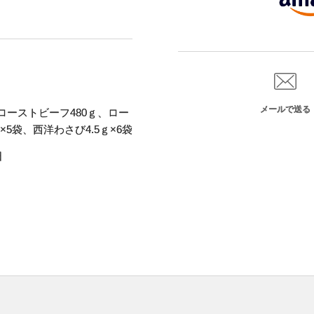
メールで送る
ーストビーフ480ｇ、ロー
×5袋、西洋わさび4.5ｇ×6袋
日