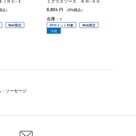
キＪＲＣ−１
ミグラスソース ＫＨ−５０
6,804
円
税込）
（8%税込）
在庫：○
Web限定
OPポイント対象
Web限定
冷蔵
ム・ソーセージ