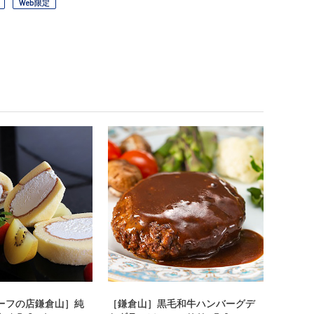
Web限定
ーフの店鎌倉山］純
［鎌倉山］黒毛和牛ハンバーグデ