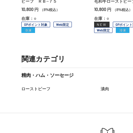
ビーフ ＲＢ−７５
毛和牛ローストビー
10,800
10,800
円
円
（8%税込）
（8%税込）
在庫：○
在庫：○
OPポイント対象
Web限定
NEW
OPポイント
冷凍
Web限定
冷凍
関連カテゴリ
精肉・ハム・ソーセージ
ローストビーフ
漬肉