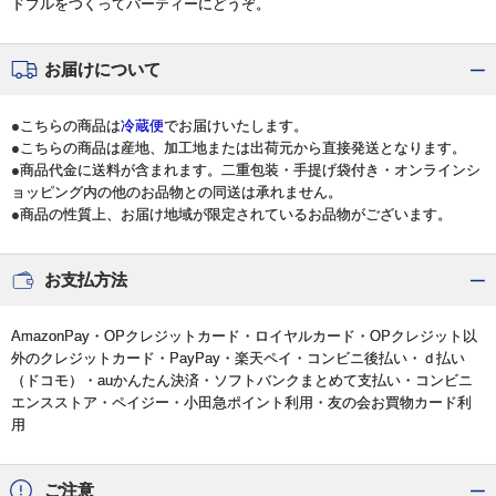
ドブルをつくってパーティーにどうぞ。
お届けについて
●こちらの商品は
冷蔵便
でお届けいたします。
●こちらの商品は産地、加工地または出荷元から直接発送となります。
●商品代金に送料が含まれます。二重包装・手提げ袋付き・オンラインシ
ョッピング内の他のお品物との同送は承れません。
●商品の性質上、お届け地域が限定されているお品物がございます。
お支払方法
AmazonPay・OPクレジットカード・ロイヤルカード・OPクレジット以
外のクレジットカード・PayPay・楽天ペイ・コンビニ後払い・ｄ払い
（ドコモ）・auかんたん決済・ソフトバンクまとめて支払い・コンビニ
エンスストア・ペイジー・小田急ポイント利用・友の会お買物カード利
用
ご注意