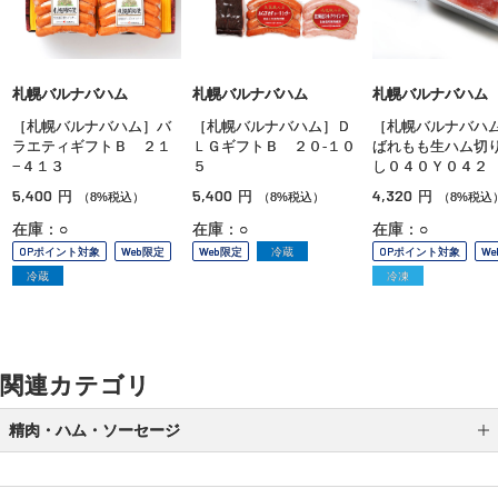
札幌バルナバハム
札幌バルナバハム
札幌バルナバハム
［札幌バルナバハム］バ
［札幌バルナバハム］Ｄ
［札幌バルナバハ
ラエティギフトＢ ２１
ＬＧギフトＢ ２０‐１０
ばれもも生ハム切
−４１３
５
し０４０Ｙ０４２
5,400
5,400
4,320
円
円
円
（8%税込）
（8%税込）
（8%税込
在庫：○
在庫：○
在庫：○
OPポイント対象
Web限定
Web限定
冷蔵
OPポイント対象
W
冷蔵
冷凍
関連カテゴリ
精肉・ハム・ソーセージ
ローストビーフ