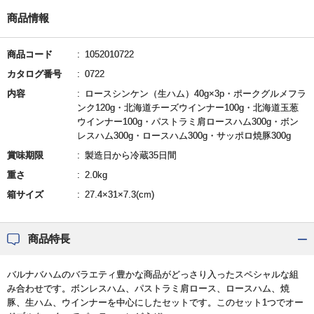
商品情報
商品コード
1052010722
カタログ番号
0722
内容
ロースシンケン（生ハム）40g×3p・ポークグルメフラ
ンク120g・北海道チーズウインナー100g・北海道玉葱
ウインナー100g・パストラミ肩ロースハム300g・ボン
レスハム300g・ロースハム300g・サッポロ焼豚300g
賞味期限
製造日から冷蔵35日間
重さ
2.0kg
箱サイズ
27.4×31×7.3(cm)
商品特長
バルナバハムのバラエティ豊かな商品がどっさり入ったスペシャルな組
み合わせです。ボンレスハム、パストラミ肩ロース、ロースハム、焼
豚、生ハム、ウインナーを中心にしたセットです。このセット1つでオー