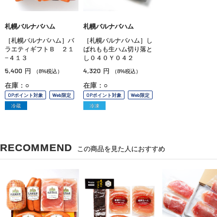
札幌バルナバハム
札幌バルナバハム
［札幌バルナバハム］バ
［札幌バルナバハム］し
ラエティギフトＢ ２１
ばれもも生ハム切り落と
−４１３
し０４０Ｙ０４２
5,400
4,320
円
円
（8%税込）
（8%税込）
在庫：○
在庫：○
OPポイント対象
Web限定
OPポイント対象
Web限定
冷蔵
冷凍
RECOMMEND
この商品を見た人におすすめ