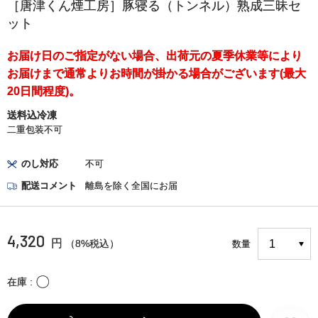
［唐津くん煙工房］豚寝る（トンネル）熟成三昧セ
ット
お届け日のご指定がない場合、出荷元の夏季休業等により
お届けまで通常よりお時間が掛かる場合がございます(最大
20日間程度)。
送料込冷凍
二重包装不可
のし対応
不可
配送コメント
離島を除く全国にお届
4,320
円
（8%税込）
数量
〇
在庫