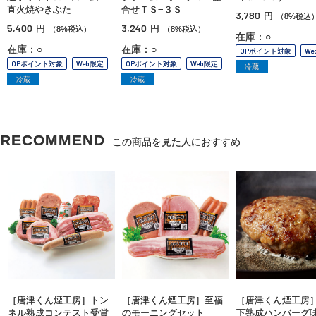
直火焼やきぶた
合せＴＳ−３Ｓ
3,780
円
（8%税込
5,400
3,240
円
円
（8%税込）
（8%税込）
在庫：○
在庫：○
在庫：○
OPポイント対象
We
OPポイント対象
Web限定
OPポイント対象
Web限定
冷蔵
冷蔵
冷蔵
RECOMMEND
この商品を見た人におすすめ
［唐津くん煙工房］トン
［唐津くん煙工房］至福
［唐津くん煙工房
ネル熟成コンテスト受賞
のモーニングセット
下熟成ハンバーグ