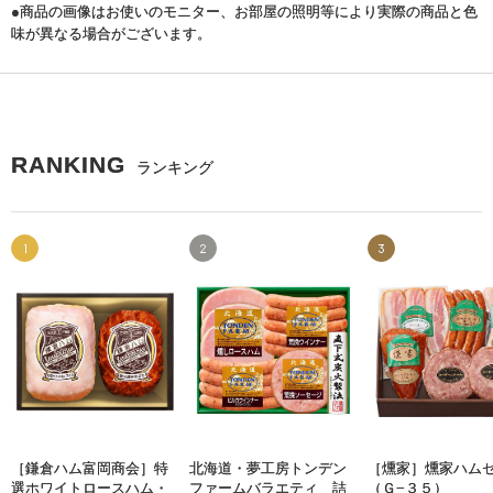
●商品の画像はお使いのモニター、お部屋の照明等により実際の商品と色
味が異なる場合がございます。
RANKING
ランキング
1
2
3
［鎌倉ハム富岡商会］特
北海道・夢工房トンデン
［燻家］燻家ハム
選ホワイトロースハム・
ファームバラエティ 詰
（Ｇ−３５）