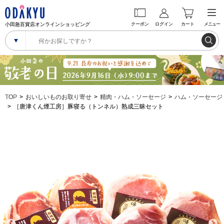
小田急百貨店オンラインショッピング
クーポン
ログイン
カート
メニュー
TOP
おいしいものお取り寄せ
精肉・ハム・ソーセージ
ハム・ソーセージ
［唐津くん煙工房］豚寝る（トンネル）熟成三昧セット