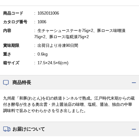
商品コード
1052011006
カタログ番号
1006
内容
生チャーシューステーキ75g×2、豚ロース味噌漬
75g×2、豚ロース塩糀漬75g×2
賞味期限
出荷日より冷凍90日間
重さ
0.6kg
箱サイズ
17.5×24.5×6(cm)
商品特長
九州産「和豚(わとん)を幻の鉄道トンネルで熟成。江戸時代末期からの蔵
付き酵母が生きる奥出雲・井上醤油店の味噌、塩糀、醤油、独自の中華
調味料で旨みとやわらかさを引き出しました。
お届けについて