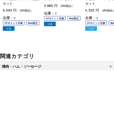
セット
セット
2,980
円
（8%税込）
5,400
4,320
円
円
（8%税込）
（8%税込
在庫：○
在庫：○
在庫：○
OPポイント対象
Web限定
OPポイント対象
Web限定
OPポイント対象
W
冷蔵
冷蔵
冷凍
関連カテゴリ
精肉・ハム・ソーセージ
ローストビーフ
漬肉
精肉
ご利用ガイド
よくあるご質問
お問い合わせ
ハム・ソーセージ
オンラインショッピングに関する電話でのお問い合わせ