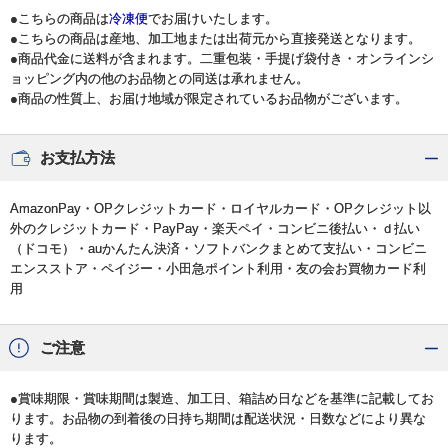
●こちらの商品は
冷凍便
でお届けいたします。
●こちらの商品は産地、加工地または出荷元から直接発送となります。
●商品代金に送料が含まれます。二重包装・手提げ袋付き・オンラインシ
ョッピング内の他のお品物との同送は承れません。
●商品の性質上、お届け地域が限定されているお品物がございます。
お支払方法
AmazonPay・OPクレジットカード・ロイヤルカード・OPクレジット以
外のクレジットカード・PayPay・楽天ペイ・コンビニ後払い・ｄ払い
（ドコモ）・auかんたん決済・ソフトバンクまとめて支払い・コンビニ
エンスストア・ペイジー・小田急ポイント利用・友の会お買物カード利
用
ご注意
●賞味期限・賞味期間は製造、加工日、箱詰め日などを基準に記載してお
ります。お品物の到着後の日持ち期間は配送状況・日数などにより異な
ります。