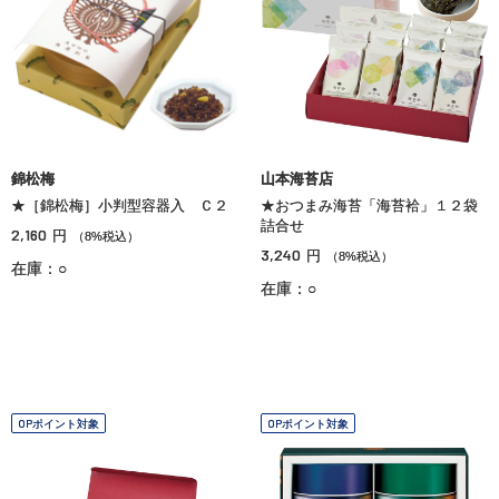
錦松梅
山本海苔店
★［錦松梅］小判型容器入 Ｃ２
★おつまみ海苔「海苔袷」１２袋
詰合せ
2,160
円
（8%税込）
3,240
円
（8%税込）
在庫：○
在庫：○
OPポイント対象
OPポイント対象