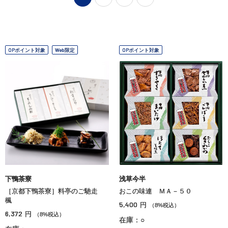
OPポイント対象
Web限定
OPポイント対象
下鴨茶寮
浅草今半
［京都下鴨茶寮］料亭のご馳走
おこの味連 ＭＡ－５０
楓
5,400
円
（8%税込）
6,372
円
（8%税込）
在庫：○