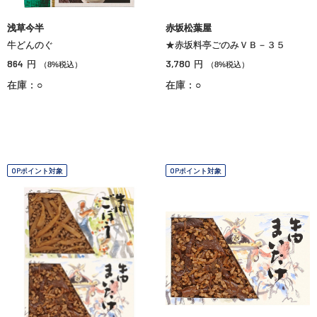
浅草今半
赤坂松葉屋
牛どんのぐ
★赤坂料亭ごのみＶＢ－３５
864
3,780
円
円
（8%税込）
（8%税込）
在庫：○
在庫：○
OPポイント対象
OPポイント対象