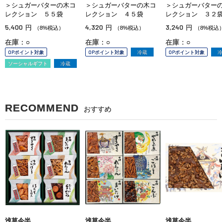
＞シュガーバターの木コ
＞シュガーバターの木コ
＞シュガーバター
レクション ５５袋
レクション ４５袋
レクション ３２
5,400
4,320
3,240
円
円
円
（8%税込）
（8%税込）
（8%税込
在庫：○
在庫：○
在庫：○
OPポイント対象
OPポイント対象
冷蔵
OPポイント対象
ソーシャルギフト
冷蔵
RECOMMEND
おすすめ
浅草今半
浅草今半
浅草今半