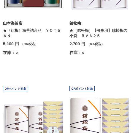
山本海苔店
錦松梅
★〈紅梅〉海苔詰合せ ＹＯＴ５
★［錦松梅］【弔事用】錦松梅の
ＡＮ
小袋 ＢＶＡ２５
5,400
2,700
円
円
（8%税込）
（8%税込）
在庫：○
在庫：○
OPポイント対象
OPポイント対象