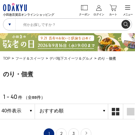
小田急百貨店オンラインショッピング
クーポン
ログイン
カート
メニュー
TOP
フード＆スイーツ
デパ地下スイーツ＆グルメ
のり・佃煮
のり・佃煮
1 - 40
88
件 （全
件）
1
2
3