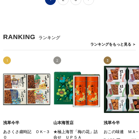
RANKING
ランキング
ランキングを
もっと見る
＞
1
2
3
浅草今半
山本海苔店
浅草今半
あさくさ歳時記 ＯＫ−３
★極上海苔「梅の花」詰
おこの味連 ＭＡ−
０
合せ ＵＰ５Ａ