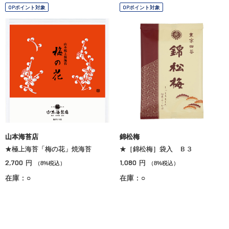
OPポイント対象
OPポイント対象
山本海苔店
錦松梅
★極上海苔「梅の花」焼海苔
★［錦松梅］袋入 Ｂ３
2,700
1,080
円
円
（8%税込）
（8%税込）
在庫：○
在庫：○