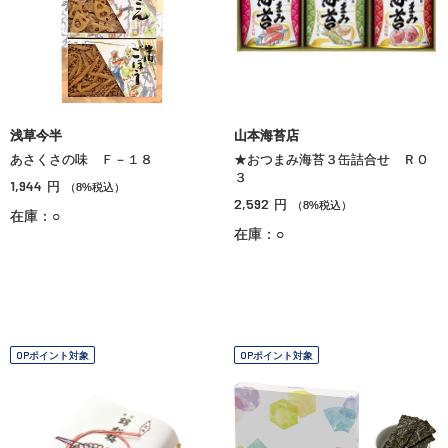
浅草今半
山本海苔店
あさくさの味 Ｆ－１８
★おつまみ海苔３缶詰合せ ＲＯ
３
1,944
円
（8%税込）
2,592
円
（8%税込）
在庫：○
在庫：○
OPポイント対象
OPポイント対象