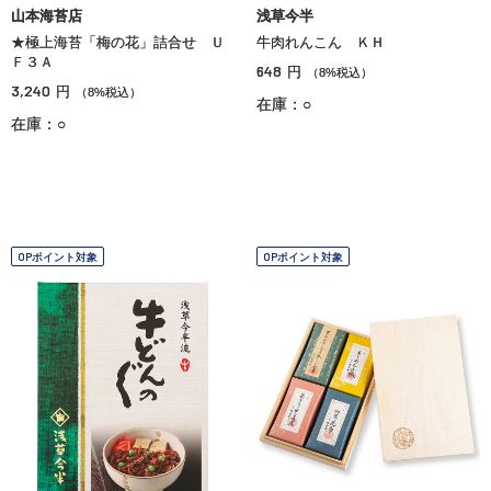
山本海苔店
浅草今半
★極上海苔「梅の花」詰合せ Ｕ
牛肉れんこん ＫＨ
Ｆ３Ａ
648
円
（8%税込）
3,240
円
（8%税込）
在庫：○
在庫：○
OPポイント対象
OPポイント対象