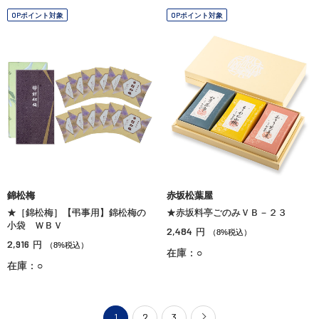
OPポイント対象
OPポイント対象
錦松梅
赤坂松葉屋
★［錦松梅］【弔事用】錦松梅の
★赤坂料亭ごのみＶＢ－２３
小袋 ＷＢＶ
2,484
円
（8%税込）
2,916
円
（8%税込）
在庫：○
在庫：○
1
2
3