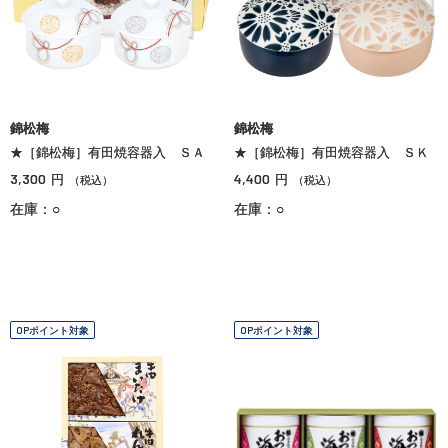
錦松梅
錦松梅
★［錦松梅］有田焼容器入 ＳＡ
★［錦松梅］有田焼容器入 ＳＫ
3,300
4,400
円
円
（税込）
（税込）
在庫：○
在庫：○
OPポイント対象
OPポイント対象