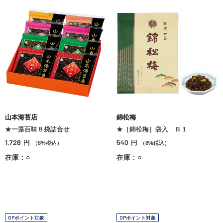
山本海苔店
錦松梅
★一藻百味８袋詰合せ
★［錦松梅］袋入 Ｂ１
1,728
540
円
円
（8%税込）
（8%税込）
在庫：○
在庫：○
OPポイント対象
OPポイント対象