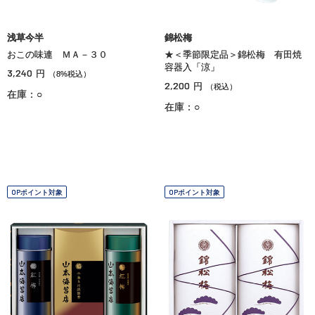
浅草今半
錦松梅
おこの味連 ＭＡ－３０
★＜季節限定品＞錦松梅 有田焼
容器入「涼」
3,240
円
（8%税込）
2,200
円
（税込）
在庫：○
在庫：○
OPポイント対象
OPポイント対象