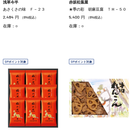
浅草今半
赤坂松葉屋
あさくさの味 Ｆ－２３
★季の彩 胡麻豆腐 ＴＨ－５０
2,484
5,400
円
円
（8%税込）
（8%税込）
在庫：○
在庫：○
OPポイント対象
OPポイント対象