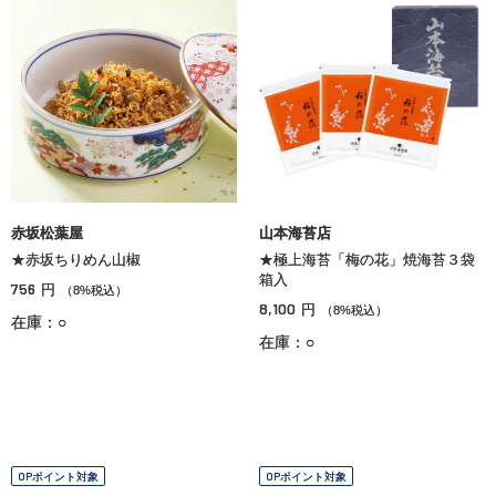
赤坂松葉屋
山本海苔店
★赤坂ちりめん山椒
★極上海苔「梅の花」焼海苔３袋
箱入
756
円
（8%税込）
8,100
円
（8%税込）
在庫：○
在庫：○
OPポイント対象
OPポイント対象