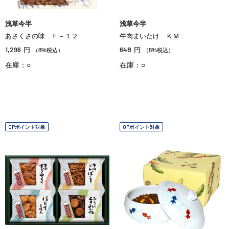
浅草今半
浅草今半
あさくさの味 Ｆ－１２
牛肉まいたけ ＫＭ
1,296
648
円
円
（8%税込）
（8%税込）
在庫：○
在庫：○
OPポイント対象
OPポイント対象