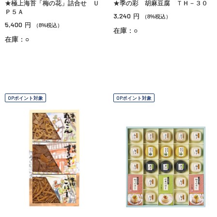
★極上海苔「梅の花」詰合せ Ｕ
★季の彩 胡麻豆腐 ＴＨ－３０
Ｐ５Ａ
3,240
円
（8%税込）
5,400
円
（8%税込）
在庫：○
在庫：○
OPポイント対象
OPポイント対象