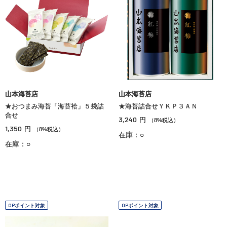
山本海苔店
山本海苔店
★おつまみ海苔「海苔袷」５袋詰
★海苔詰合せＹＫＰ３ＡＮ
合せ
3,240
円
（8%税込）
1,350
円
（8%税込）
在庫：○
在庫：○
OPポイント対象
OPポイント対象