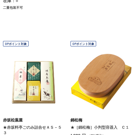
在庫：○
二重包装不可
OPポイント対象
OPポイント対象
赤坂松葉屋
錦松梅
★赤坂料亭ごのみ詰合せＡＳ－５
★［錦松梅］小判型容器入 Ｃ１
３