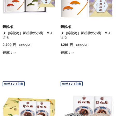
錦松梅
錦松梅
★［錦松梅］錦松梅の小袋 ＶＡ
★［錦松梅］錦松梅の小袋 ＶＡ
２５
１２
2,700
1,296
円
円
（8%税込）
（8%税込）
在庫：○
在庫：○
OPポイント対象
OPポイント対象