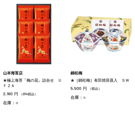
山本海苔店
錦松梅
★極上海苔「梅の花」詰合せ Ｕ
★［錦松梅］有田焼容器入 ＳＷ
Ｆ２Ａ
5,500
円
（税込）
2,160
円
（8%税込）
在庫：○
在庫：○