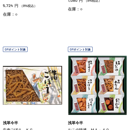
1,080
円
（8%税込）
5,724
円
（8%税込）
在庫：○
在庫：○
OPポイント対象
OPポイント対象
浅草今半
浅草今半
牛肉ごぼう ＫＧ
おこの味連 ＭＡ－４０