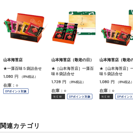
山本海苔店
山本海苔店（敬老の日）
山本海苔店（敬老
★一藻百味５袋詰合せ
★［山本海苔店］一藻百
★［山本海苔店］
味８袋詰合せ
味５袋詰合せ
1,080
円
（8%税込）
1,728
1,080
円
円
（8%税込）
（8%税込
在庫：○
在庫：○
在庫：○
OPポイント対象
NEW
OPポイント対象
NEW
OPポイン
関連カテゴリ