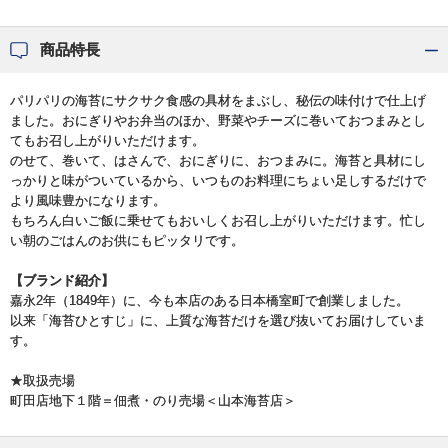
商品特長
パリパリの海苔にサクサク食感の具材をまぶし、秘伝の味付けで仕上げ
ました。おにぎりやお弁当のほか、野菜やチーズに巻いておつまみとし
てもお召し上がりいただけます。
のせて、巻いて、はさんで、おにぎりに、おつまみに。海苔と具材にし
っかりと味がついているから、いつものお料理にちょい足しするだけで
より風味豊かになります。
もちろん白いご飯に乗せてもおいしくお召し上がりいただけます。忙し
い朝のごはんのお供にもピッタリです。
【ブランド紹介】
嘉永2年（1849年）に、今も本店のある日本橋室町で創業しました。
以来「海苔ひとすじ」に、上質な海苔だけを選び抜いてお届けしていま
す。
★取扱売場
町田店地下１階＝佃煮・のり売場＜山本海苔店＞