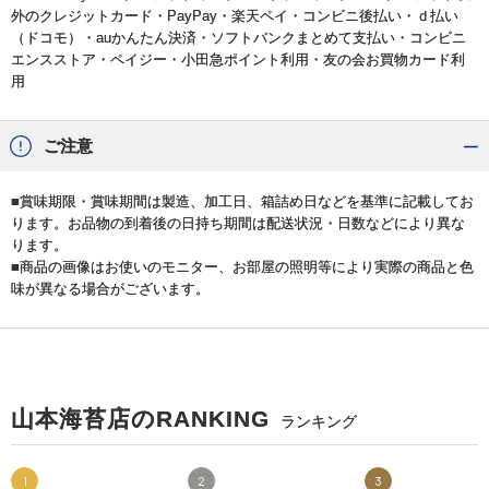
外のクレジットカード・PayPay・楽天ペイ・コンビニ後払い・ｄ払い
（ドコモ）・auかんたん決済・ソフトバンクまとめて支払い・コンビニ
エンスストア・ペイジー・小田急ポイント利用・友の会お買物カード利
用
ご注意
■賞味期限・賞味期間は製造、加工日、箱詰め日などを基準に記載してお
ります。お品物の到着後の日持ち期間は配送状況・日数などにより異な
ります。
■商品の画像はお使いのモニター、お部屋の照明等により実際の商品と色
味が異なる場合がございます。
山本海苔店のRANKING
ランキング
1
2
3