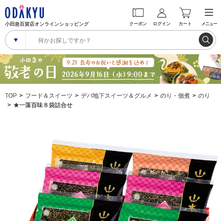
小田急百貨店オンラインショッピング
クーポン
ログイン
カート
メニュー
TOP
フード＆スイーツ
デパ地下スイーツ＆グルメ
のり・佃煮
のり
★一藻百味８袋詰合せ