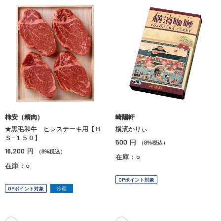
柿安（精肉）
崎陽軒
★黒毛和牛 ヒレステーキ用【Ｈ
横濱かりぃ
Ｓ−１５０】
500
円
（8%税込）
16,200
円
（8%税込）
在庫：○
在庫：○
OPポイント対象
OPポイント対象
冷蔵