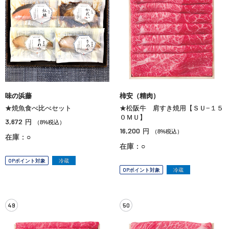
味の浜藤
柿安（精肉）
★焼魚食べ比べセット
★松阪牛 肩すき焼用【ＳＵ−１５
０ＭＵ】
3,672
円
（8%税込）
16,200
円
（8%税込）
在庫：○
在庫：○
OPポイント対象
冷蔵
OPポイント対象
冷蔵
49
50