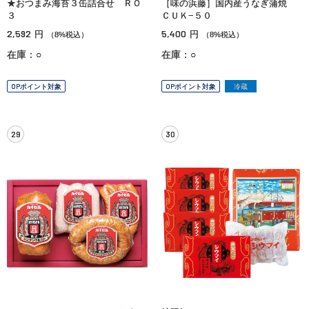
★おつまみ海苔３缶詰合せ ＲＯ
［味の浜藤］国内産うなぎ蒲焼
３
ＣＵＫ−５０
2,592
5,400
円
円
（8%税込）
（8%税込）
在庫：○
在庫：○
OPポイント対象
OPポイント対象
冷蔵
29
30