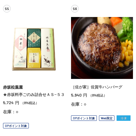
55
56
［佐が家］佐賀牛ハンバーグ
赤坂松葉屋
★赤坂料亭ごのみ詰合せＡＳ−５３
5,940
円
（8%税込）
5,724
円
（8%税込）
在庫：○
在庫：○
OPポイント対象
Web限定
冷凍
OPポイント対象