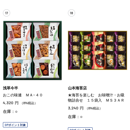
17
18
浅草今半
山本海苔店
おこの味連 ＭＡ−４０
★海苔を楽しむ お味噌汁・お吸
物詰合せ １５袋入 ＭＳ３ＡＲ
4,320
円
（8%税込）
3,240
円
（8%税込）
在庫：○
在庫：○
OPポイント対象
OPポイント対象