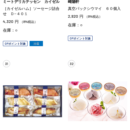
ミートデリカテッセン カイゼル
崎陽軒
［カイゼルハム］ソーセージ詰合
真空パックシウマイ ６０個入
せ Ｄ−４０１
2,920
円
（8%税込）
4,320
円
（8%税込）
在庫：○
在庫：○
OPポイント対象
OPポイント対象
冷蔵
31
32