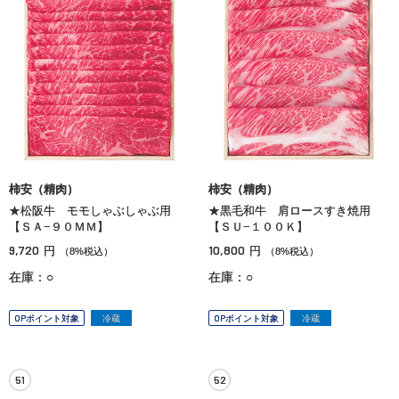
柿安（精肉）
柿安（精肉）
★松阪牛 モモしゃぶしゃぶ用
★黒毛和牛 肩ロースすき焼用
【ＳＡ−９０ＭＭ】
【ＳＵ−１００Ｋ】
9,720
10,800
円
円
（8%税込）
（8%税込）
在庫：○
在庫：○
OPポイント対象
冷蔵
OPポイント対象
冷蔵
51
52