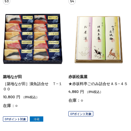
53
54
築地なが田
赤坂松葉屋
［築地なが田］漬魚詰合せ Ｔ−１
★赤坂料亭ごのみ詰合せＡＳ−４５
００
4,860
円
（8%税込）
10,800
円
（8%税込）
在庫：○
在庫：○
OPポイント対象
OPポイント対象
冷蔵