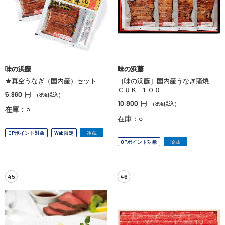
味の浜藤
味の浜藤
★真空うなぎ（国内産）セット
［味の浜藤］国内産うなぎ蒲焼
ＣＵＫ−１００
5,960
円
（8%税込）
10,800
円
（8%税込）
在庫：○
在庫：○
OPポイント対象
Web限定
冷蔵
OPポイント対象
冷蔵
45
46