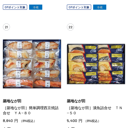
OPポイント対象
冷蔵
OPポイント対象
冷蔵
21
22
築地なが田
築地なが田
［築地なが田］簡単調理西京焼詰
［築地なが田］漬魚詰合せ ＴＮ
合せ ＹＡ−８０
−５０
8,640
5,400
円
円
（8%税込）
（8%税込）