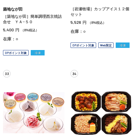
［岩瀬牧場］カップアイス１２個
築地なが田
セット
［築地なが田］簡単調理西京焼詰
合せ ＹＡ−５０
5,526
円
（8%税込）
5,400
円
（8%税込）
在庫：○
在庫：○
OPポイント対象
Web限定
冷凍
OPポイント対象
冷凍
33
34