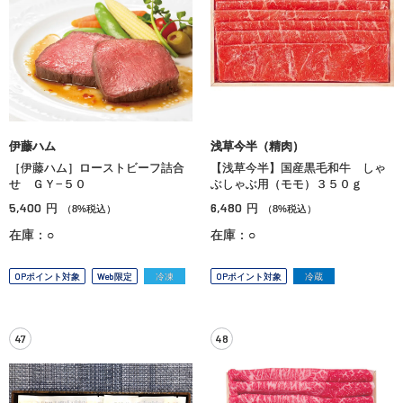
伊藤ハム
浅草今半（精肉）
［伊藤ハム］ローストビーフ詰合
【浅草今半】国産黒毛和牛 しゃ
せ ＧＹ−５０
ぶしゃぶ用（モモ）３５０ｇ
5,400
6,480
円
円
（8%税込）
（8%税込）
在庫：○
在庫：○
OPポイント対象
Web限定
冷凍
OPポイント対象
冷蔵
47
48