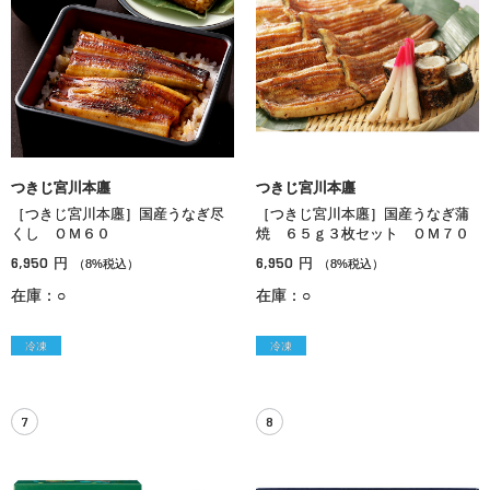
つきじ宮川本廛
つきじ宮川本廛
［つきじ宮川本廛］国産うなぎ尽
［つきじ宮川本廛］国産うなぎ蒲
くし ＯＭ６０
焼 ６５ｇ３枚セット ＯＭ７０
6,950
6,950
円
円
（8%税込）
（8%税込）
在庫：○
在庫：○
冷凍
冷凍
7
8