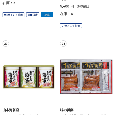
在庫：○
5,400
円
（8%税込）
在庫：○
OPポイント対象
Web限定
冷蔵
OPポイント対象
27
28
山本海苔店
味の浜藤