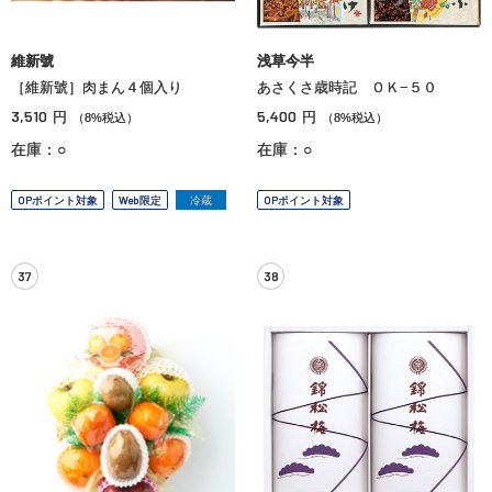
維新號
浅草今半
［維新號］肉まん４個入り
あさくさ歳時記 ＯＫ−５０
3,510
5,400
円
円
（8%税込）
（8%税込）
在庫：○
在庫：○
OPポイント対象
Web限定
冷蔵
OPポイント対象
37
38