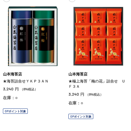
山本海苔店
山本海苔店
★海苔詰合せＹＫＰ３ＡＮ
★極上海苔「梅の花」詰合せ Ｕ
Ｆ３Ａ
3,240
円
（8%税込）
3,240
円
（8%税込）
在庫：○
在庫：○
OPポイント対象
OPポイント対象