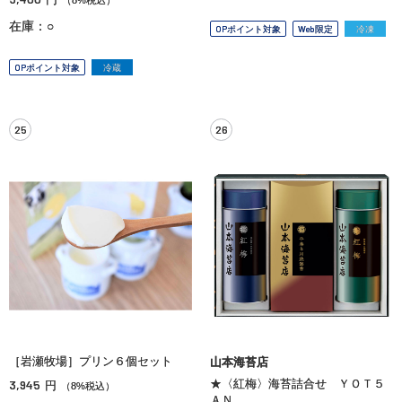
在庫：○
OPポイント対象
Web限定
冷凍
OPポイント対象
冷蔵
25
26
［岩瀬牧場］プリン６個セット
山本海苔店
3,945
★〈紅梅〉海苔詰合せ ＹＯＴ５
円
（8%税込）
ＡＮ