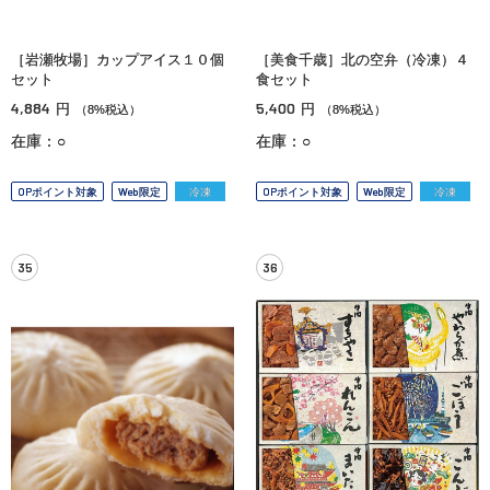
［岩瀬牧場］カップアイス１０個
［美食千歳］北の空弁（冷凍）４
セット
食セット
4,884
5,400
円
円
（8%税込）
（8%税込）
在庫：○
在庫：○
OPポイント対象
Web限定
冷凍
OPポイント対象
Web限定
冷凍
35
36