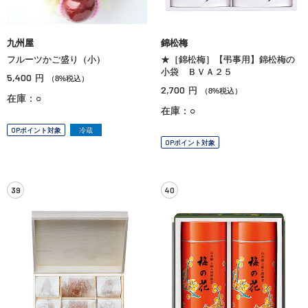
九州屋
錦松梅
フルーツかご盛り（小）
★［錦松梅］【弔事用】錦松梅の
小袋 ＢＶＡ２５
5,400
円
（8%税込）
2,700
円
（8%税込）
在庫：○
在庫：○
OPポイント対象
冷蔵
OPポイント対象
39
40