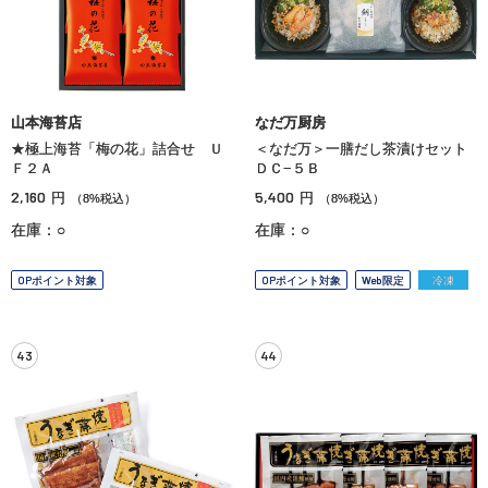
山本海苔店
なだ万厨房
★極上海苔「梅の花」詰合せ Ｕ
＜なだ万＞一膳だし茶漬けセット
Ｆ２Ａ
ＤＣ−５Ｂ
2,160
5,400
円
円
（8%税込）
（8%税込）
在庫：○
在庫：○
OPポイント対象
OPポイント対象
Web限定
冷凍
43
44