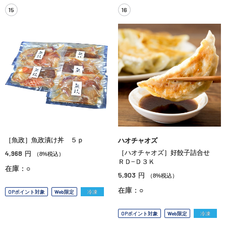
15
16
［魚政］魚政漬け丼 ５ｐ
ハオチャオズ
4,968
［ハオチャオズ］好餃子詰合せ
円
（8%税込）
ＲＤ−Ｄ３Ｋ
在庫：○
5,903
円
（8%税込）
在庫：○
OPポイント対象
Web限定
冷凍
OPポイント対象
Web限定
冷凍