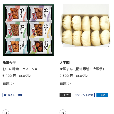
浅草今半
太平閣
おこの味連 ＭＡ−５０
★豚まん（配送形態：冷蔵便）
5,400
2,800
円
円
（8%税込）
（8%税込）
在庫：○
在庫：○
OPポイント対象
NEW
OPポイント対象
冷蔵
13
14