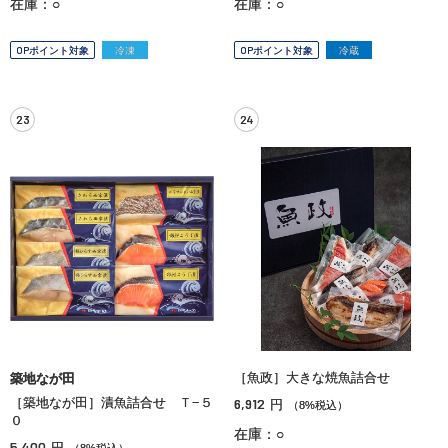
在庫：○
在庫：○
OPポイント対象
冷凍
OPポイント対象
冷蔵
23
24
［魚政］大きな焼魚詰合せ
築地なが田
［築地なが田］漬魚詰合せ Ｔ−５
6,912
円
（8%税込）
０
在庫：○
5,400
円
（8%税込）