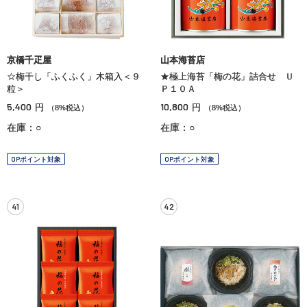
京橋千疋屋
山本海苔店
☆梅干し「ふくふく」木箱入＜９
★極上海苔「梅の花」詰合せ Ｕ
粒＞
Ｐ１０Ａ
5,400
10,800
円
円
（8%税込）
（8%税込）
在庫：○
在庫：○
OPポイント対象
OPポイント対象
41
42