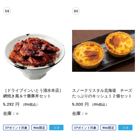
59
60
［ドライブインいとう清水本店］
スノークリスタル北海道 チーズ
網焼き風＆十勝豚丼セット
たっぷりのキッシュ１２個セット
5,292
5,000
円
円
（8%税込）
（8%税込）
在庫：○
在庫：○
OPポイント対象
Web限定
冷凍
OPポイント対象
Web限定
冷凍