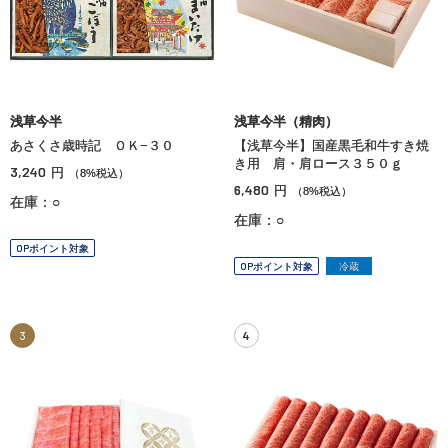
浅草今半
浅草今半（精肉）
あさくさ歳時記 ＯＫ−３０
【浅草今半】国産黒毛和牛すき焼
き用 肩・肩ロース３５０ｇ
3,240
円
（8%税込）
6,480
円
（8%税込）
在庫：○
在庫：○
OPポイント対象
OPポイント対象
冷蔵
3
4