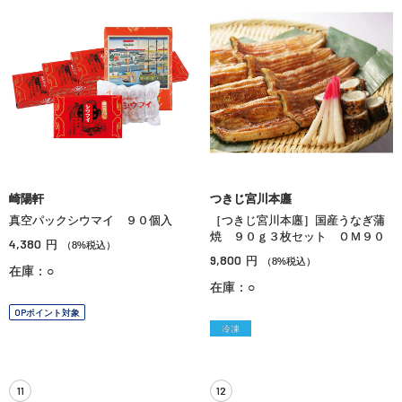
崎陽軒
つきじ宮川本廛
真空パックシウマイ ９０個入
［つきじ宮川本廛］国産うなぎ蒲
焼 ９０ｇ３枚セット ＯＭ９０
4,380
円
（8%税込）
9,800
円
（8%税込）
在庫：○
在庫：○
OPポイント対象
冷凍
11
12