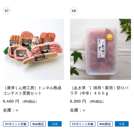
57
58
［唐津くん煙工房］トンネル熟成
［あき津゛］得用！家用！切りバ
コンテスト受賞セット
ラ子（中辛）４００ｇ
5,400
5,300
円
円
（8%税込）
（8%税込）
在庫：○
在庫：○
OPポイント対象
Web限定
冷蔵
OPポイント対象
Web限定
冷蔵