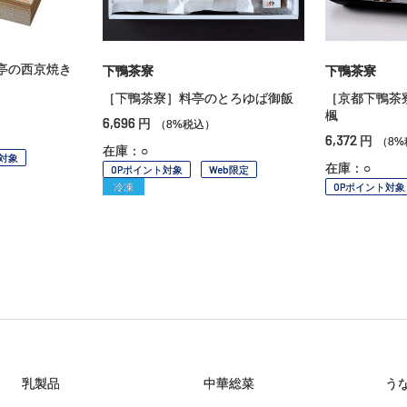
亭の西京焼き
下鴨茶寮
下鴨茶寮
［下鴨茶寮］料亭のとろゆば御飯
［京都下鴨茶
楓
6,696
円
（8%税込）
6,372
円
（8%
在庫：○
対象
在庫：○
OPポイント対象
Web限定
冷凍
OPポイント対象
乳製品
中華総菜
う