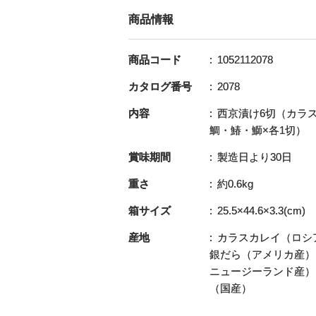
商品情報
商品コード
1052112078
カタログ番号
2078
内容
西京漬け6切（カラ
鯛・鰆・鰤×各1切）
賞味期間
製造日より30日
重さ
約0.6kg
箱サイズ
25.5×44.6×3.3(cm)
産地
カラスカレイ（ロシ
銀だら（アメリカ産）
ニュージーランド産）
（国産）