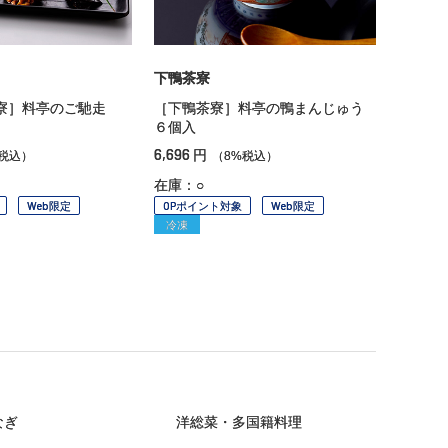
下鴨茶寮
寮］料亭のご馳走
［下鴨茶寮］料亭の鴨まんじゅう
６個入
6,696
円
税込）
（8%税込）
在庫：○
Web限定
OPポイント対象
Web限定
冷凍
なぎ
洋総菜・多国籍料理