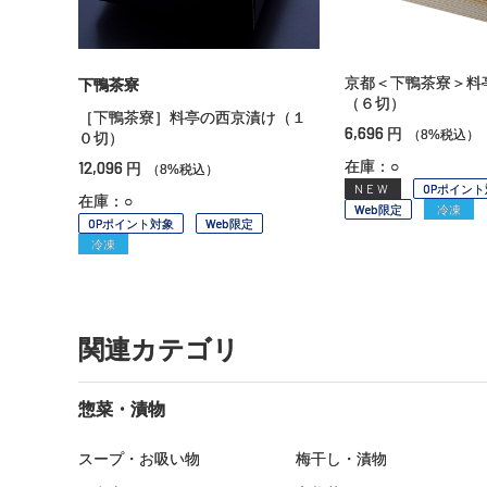
京都＜下鴨茶寮＞料
下鴨茶寮
（６切）
［下鴨茶寮］料亭の西京漬け（１
6,696
円
（8%税込）
０切）
12,096
在庫：○
円
（8%税込）
NEW
OPポイント
在庫：○
Web限定
冷凍
OPポイント対象
Web限定
冷凍
関連カテゴリ
惣菜・漬物
スープ・お吸い物
梅干し・漬物