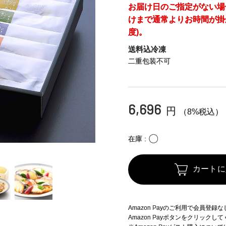
お届け日のご指定がない場
けまで通常よりお時間が掛
度)。
送料込冷凍
二重包装不可
6,696
円
（8%税込）
〇
在庫
カートに
Amazon Payのご利用で会員登
Amazon Payボタンをクリックし