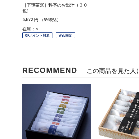
［下鴨茶寮］料亭のお出汁（３０
包）
3,672
円
（8%税込）
在庫：○
OPポイント対象
Web限定
RECOMMEND
この商品を見た人