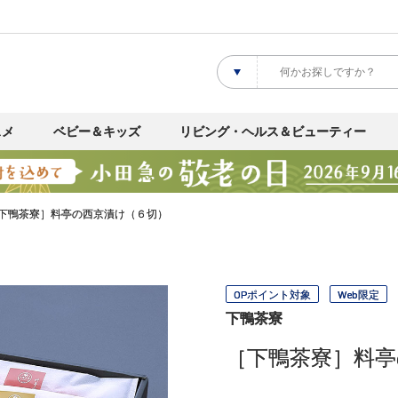
スメ
ベビー＆キッズ
リビング・ヘルス＆ビューティー
下鴨茶寮］料亭の西京漬け（６切）
OPポイント対象
Web限定
下鴨茶寮
［下鴨茶寮］料亭