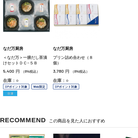
なだ万厨房
なだ万厨房
＜なだ万＞一膳だし茶漬
プリン詰め合わせ（８
けセットＤＣ−５Ｂ
個）
5,400
3,780
円
円
（8%税込）
（8%税込）
在庫：○
在庫：○
OPポイント対象
Web限定
OPポイント対象
冷凍
RECOMMEND
この商品を見た人におすすめ