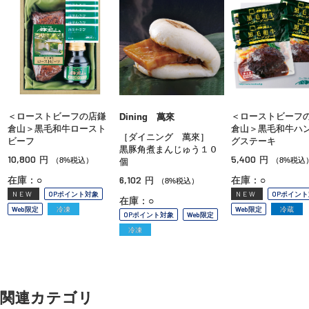
＜ローストビーフの店鎌
＜ローストビーフ
Dining 萬來
倉山＞黒毛和牛ロースト
倉山＞黒毛和牛ハ
［ダイニング 萬來］
ビーフ
グステーキ
黒豚角煮まんじゅう１０
10,800
5,400
円
円
（8%税込）
（8%税込
個
6,102
在庫：○
在庫：○
円
（8%税込）
NEW
OPポイント対象
NEW
OPポイン
在庫：○
Web限定
冷凍
Web限定
冷蔵
OPポイント対象
Web限定
冷凍
関連カテゴリ