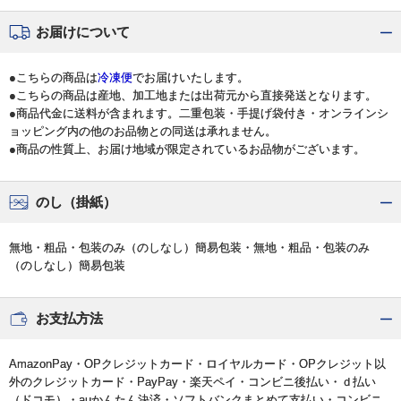
お届けについて
●こちらの商品は
冷凍便
でお届けいたします。
●こちらの商品は産地、加工地または出荷元から直接発送となります。
●商品代金に送料が含まれます。二重包装・手提げ袋付き・オンラインシ
ョッピング内の他のお品物との同送は承れません。
●商品の性質上、お届け地域が限定されているお品物がございます。
のし（掛紙）
無地・粗品・包装のみ（のしなし）簡易包装・無地・粗品・包装のみ
（のしなし）簡易包装
お支払方法
AmazonPay・OPクレジットカード・ロイヤルカード・OPクレジット以
外のクレジットカード・PayPay・楽天ペイ・コンビニ後払い・ｄ払い
（ドコモ）・auかんたん決済・ソフトバンクまとめて支払い・コンビニ