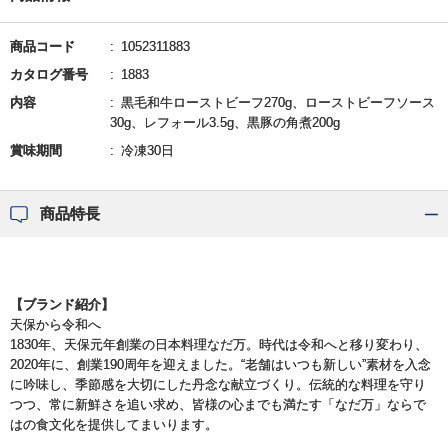
商品コード
1052311883
カタログ番号
1883
内容
黒毛和牛ローストビーフ270g、ローストビーフソース
30g、レフォール3.5g、黒豚の角煮200g
賞味期間
冷凍30日
商品特長
【ブランド紹介】
天保から令和へ
1830年、天保元年創業の日本料理なだ万。時代は令和へと移り変わり、
2020年に、創業190周年を迎えました。“老舗はいつも新しい”素材を入念
に吟味し、季節感を大切にした丹念な献立づくり。伝統的な料理を守り
つつ、常に新鮮さを追い求め、皆様の心までも満たす「なだ万」ならで
はの食文化を提供してまいります。