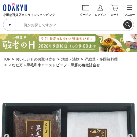
小田急百貨店オンラインショッピング
クーポン
ログイン
カート
メニュー
TOP
おいしいものお取り寄せ
惣菜・漬物
洋総菜・多国籍料理
＜なだ万＞黒毛和牛ローストビーフ・黒豚の角煮詰合せ