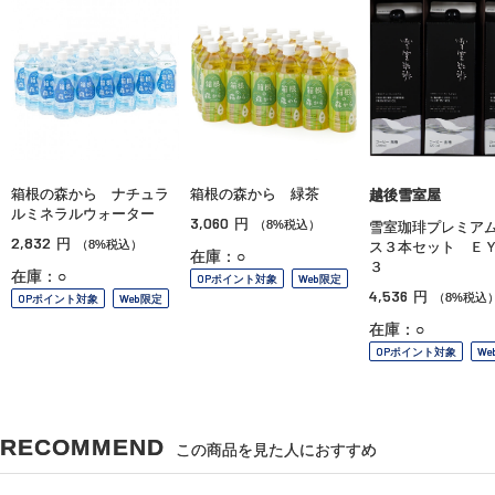
箱根の森から ナチュラ
箱根の森から 緑茶
越後雪室屋
ルミネラルウォーター
3,060
円
（8%税込）
雪室珈琲プレミア
2,832
円
（8%税込）
ス３本セット ＥＹ
在庫：○
３
在庫：○
OPポイント対象
Web限定
4,536
円
（8%税込
OPポイント対象
Web限定
在庫：○
OPポイント対象
We
RECOMMEND
この商品を見た人におすすめ