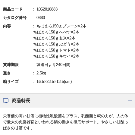
商品コード
1052010883
カタログ番号
0883
内容
ちほまろ150ｇプレーン×2本
ちほまろ150ｇへべす×2本
ちほまろ150ｇ玄米×2本
ちほまろ150ｇぶどう×2本
ちほまろ150ｇトマト×2本
ちほまろ150ｇキウイ×2本
賞味期限
製造日より240日間
重さ
2.5kg
箱サイズ
16.5×23.5×13.5(cm)
商品特長
栄養価の高い甘酒に植物性乳酸菌をプラス。乳酸菌と糀の力が、人の体
で最大の免疫器官といわれる腸の働きを徹底サポート。やさしい甘酸っ
ぱさの甘酒です。