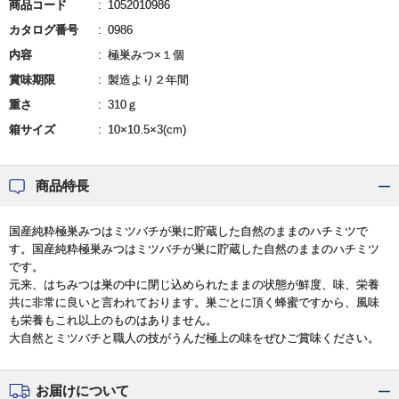
商品コード
1052010986
カタログ番号
0986
内容
極巣みつ×１個
賞味期限
製造より２年間
重さ
310ｇ
箱サイズ
10×10.5×3(cm)
商品特長
国産純粋極巣みつはミツバチが巣に貯蔵した自然のままのハチミツで
す。国産純粋極巣みつはミツバチが巣に貯蔵した自然のままのハチミツ
です。
元来、はちみつは巣の中に閉じ込められたままの状態が鮮度、味、栄養
共に非常に良いと言われております。巣ごとに頂く蜂蜜ですから、風味
も栄養もこれ以上のものはありません。
大自然とミツバチと職人の技がうんだ極上の味をぜひご賞味ください。
お届けについて