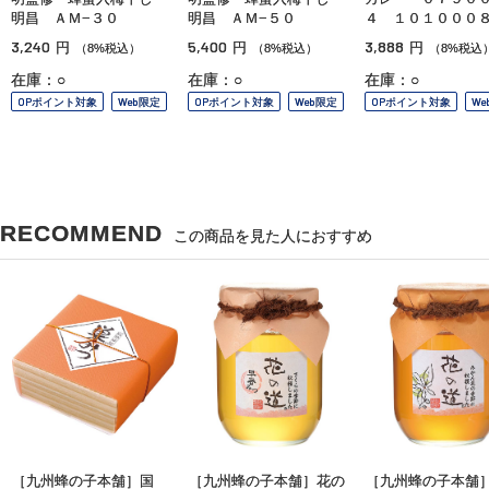
明昌 ＡＭ−３０
明昌 ＡＭ−５０
４ １０１０００
3,240
5,400
3,888
円
円
円
（8%税込）
（8%税込）
（8%税込
在庫：○
在庫：○
在庫：○
OPポイント対象
Web限定
OPポイント対象
Web限定
OPポイント対象
We
RECOMMEND
この商品を見た人におすすめ
［九州蜂の子本舗］国
［九州蜂の子本舗］花の
［九州蜂の子本舗