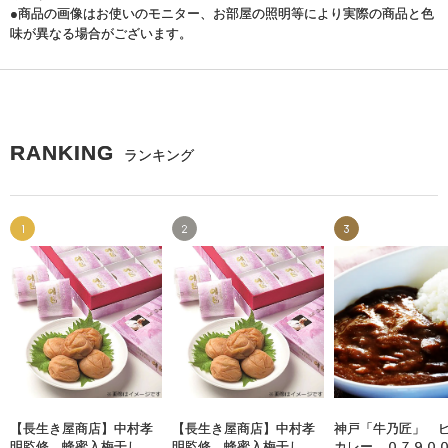
●商品の画像はお使いのモニター、お部屋の照明等により実際の商品と色
味が異なる場合がございます。
RANKING
ランキング
1
2
3
【長生き屋商店】中村孝
【長生き屋商店】中村孝
神戸「牛乃匠」 
明監修 蜂蜜入梅干し
明監修 蜂蜜入梅干し
カレー ０７９０