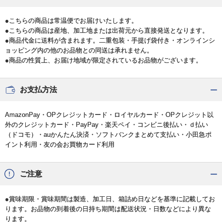
●こちらの商品は常温便でお届けいたします。
●こちらの商品は産地、加工地または出荷元から直接発送となります。
●商品代金に送料が含まれます。二重包装・手提げ袋付き・オンラインシ
ョッピング内の他のお品物との同送は承れません。
●商品の性質上、お届け地域が限定されているお品物がございます。
お支払方法
AmazonPay・OPクレジットカード・ロイヤルカード・OPクレジット以
外のクレジットカード・PayPay・楽天ペイ・コンビニ後払い・ｄ払い
（ドコモ）・auかんたん決済・ソフトバンクまとめて支払い・小田急ポ
イント利用・友の会お買物カード利用
ご注意
●賞味期限・賞味期間は製造、加工日、箱詰め日などを基準に記載してお
ります。お品物の到着後の日持ち期間は配送状況・日数などにより異な
ります。