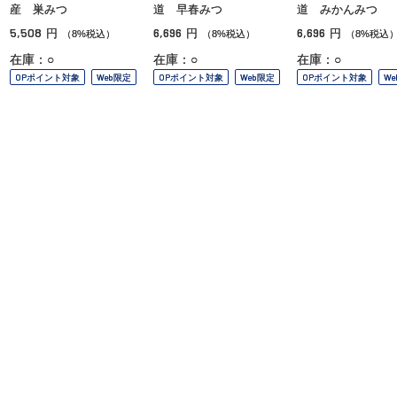
産 巣みつ
道 早春みつ
道 みかんみつ
5,508
6,696
6,696
円
円
円
（8%税込）
（8%税込）
（8%税込
在庫：○
在庫：○
在庫：○
OPポイント対象
Web限定
OPポイント対象
Web限定
OPポイント対象
W
ご利用ガイド
よくあるご質問
お問い合わせ
オンラインショッピングに関する電話でのお問い合わせ
0120-185-550
受付時間 10:00〜18:00（休業日を除く）
小田急百貨店オンラインショッピング