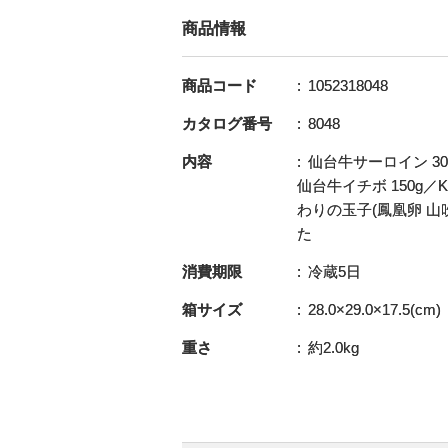
商品情報
商品コード
1052318048
カタログ番号
8048
内容
仙台牛サーロイン 30
仙台牛イチボ 150g／K
わりの玉子(鳳凰卵 山吹
た
消費期限
冷蔵5日
箱サイズ
28.0×29.0×17.5(cm)
重さ
約2.0kg