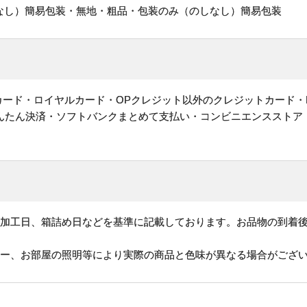
なし）簡易包装・無地・粗品・包装のみ（のしなし）簡易包装
ットカード・ロイヤルカード・OPクレジット以外のクレジットカード・
かんたん決済・ソフトバンクまとめて支払い・コンビニエンスストア
、加工日、箱詰め日などを基準に記載しております。お品物の到着
ター、お部屋の照明等により実際の商品と色味が異なる場合がござ