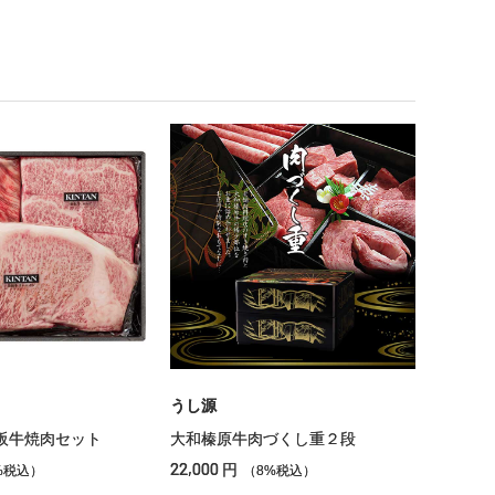
うし源
阪牛焼肉セット
大和榛原牛肉づくし重２段
22,000
円
%税込）
（8%税込）