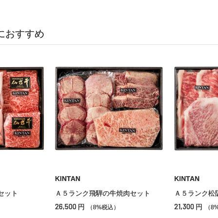
におすすめ
KINTAN
KINTAN
セット
Ａ５ランク飛騨の牛焼肉セット
Ａ５ランク松
26,500
21,300
円
円
（8%税込）
（8