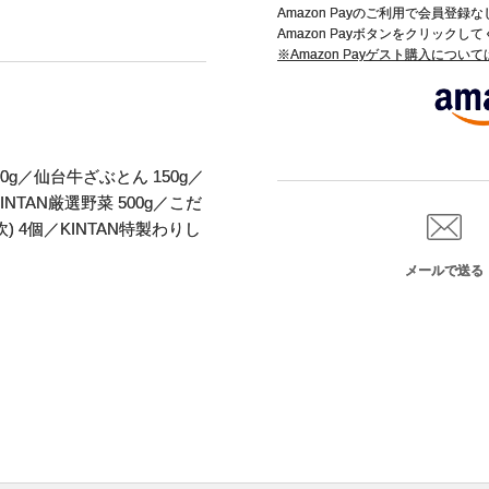
Amazon Payのご利用で会員登
Amazon Payボタンをクリックし
※Amazon Payゲスト購入につい
0g／仙台牛ざぶとん 150g／
INTAN厳選野菜 500g／こだ
) 4個／KINTAN特製わりし
メールで送る