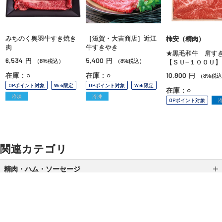
みちのく奥羽牛すき焼き
［滋賀・大吉商店］近江
柿安（精肉）
肉
牛すきやき
★黒毛和牛 肩す
6,534
5,400
円
円
（8%税込）
（8%税込）
【ＳＵ−１００Ｕ】
10,800
在庫：○
在庫：○
円
（8%税
OPポイント対象
Web限定
OPポイント対象
Web限定
在庫：○
冷凍
冷凍
OPポイント対象
関連カテゴリ
精肉・ハム・ソーセージ
ローストビーフ
漬肉