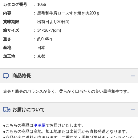
カタログ番号
1056
内容
黒毛和牛肩ロースすき焼き肉200ｇ
賞味期限
出荷日より30日間
箱サイズ
34×26×7(cm)
重さ
約0.4Kg
産地
日本
加工地
京都
商品特長
赤身と脂身のバランスが良く、柔らかく口当たりの良い黒毛和牛です。
お届けについて
●こちらの商品は
冷凍便
でお届けいたします。
●こちらの商品は産地、加工地または出荷元から直接発送となります。
●商品代金に送料が含まれます。二重包装・手提げ袋付き・オンラインシ