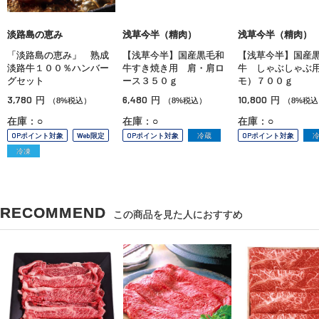
淡路島の恵み
浅草今半（精肉）
浅草今半（精肉）
「淡路島の恵み」 熟成
【浅草今半】国産黒毛和
【浅草今半】国産
淡路牛１００％ハンバー
牛すき焼き用 肩・肩ロ
牛 しゃぶしゃぶ
グセット
ース３５０ｇ
モ）７００ｇ
3,780
6,480
10,800
円
円
円
（8%税込）
（8%税込）
（8%税込
在庫：○
在庫：○
在庫：○
OPポイント対象
Web限定
OPポイント対象
冷蔵
OPポイント対象
冷凍
RECOMMEND
この商品を見た人におすすめ