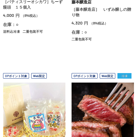
［パティスリーオシカワ］ちーず
藤本醸造店
饅頭 １５個入
［藤本醸造店］ いずみ醸しの贈
4,000
り物
円
（8%税込）
4,320
円
（8%税込）
在庫：○
送料込冷凍
二重包装不可
在庫：○
二重包装不可
OPポイント対象
Web限定
OPポイント対象
Web限定
冷凍