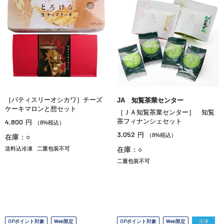
［パティスリーオシカワ］チーズ
JA 知覧茶業センター
ケーキマロンと想セット
［ＪＡ知覧茶業センター］ 知覧
4,800
茶フィナンシェセット
円
（8%税込）
3,052
円
（8%税込）
在庫：○
送料込冷凍
二重包装不可
在庫：○
二重包装不可
OPポイント対象
Web限定
OPポイント対象
Web限定
冷凍