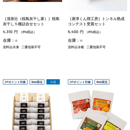
［清泉社（桜島灰干し家）］桜島
［唐津くん煙工房］トンネル熟成
灰干し５種詰合せセット
コンテスト受賞セット
4,310
5,400
円
円
（8%税込）
（8%税込）
在庫：○
在庫：○
送料込冷凍
二重包装不可
送料込冷蔵
二重包装不可
OPポイント対象
Web限定
冷蔵
OPポイント対象
Web限定