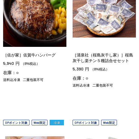
［佐が家］佐賀牛ハンバーグ
［清泉社（桜島灰干し家）］桜島
灰干し楽チン５種詰合せセット
5,940
円
（8%税込）
5,390
円
（8%税込）
在庫：○
在庫：○
送料込冷凍
二重包装不可
送料込冷凍
二重包装不可
OPポイント対象
Web限定
冷凍
OPポイント対象
Web限定