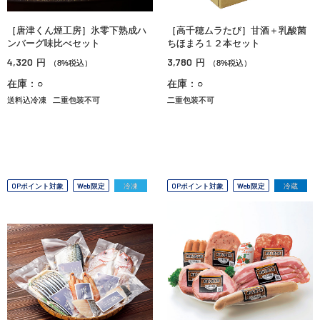
［唐津くん煙工房］氷零下熟成ハ
［高千穂ムラたび］甘酒＋乳酸菌
ンバーグ味比べセット
ちほまろ１２本セット
4,320
3,780
円
円
（8%税込）
（8%税込）
在庫：○
在庫：○
送料込冷凍
二重包装不可
二重包装不可
OPポイント対象
Web限定
冷凍
OPポイント対象
Web限定
冷蔵