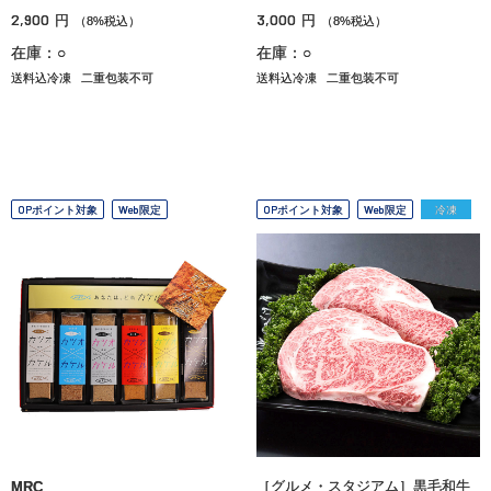
2,900
3,000
円
円
（8%税込）
（8%税込）
在庫：○
在庫：○
送料込冷凍
二重包装不可
送料込冷凍
二重包装不可
OPポイント対象
Web限定
OPポイント対象
Web限定
冷凍
［グルメ・スタジアム］黒毛和牛
MRC