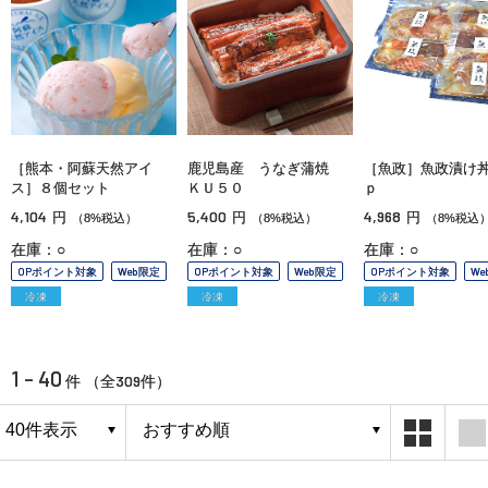
［熊本・阿蘇天然アイ
鹿児島産 うなぎ蒲焼
［魚政］魚政漬け
ス］８個セット
ＫＵ５０
ｐ
4,104
5,400
4,968
円
円
円
（8%税込）
（8%税込）
（8%税込
在庫：○
在庫：○
在庫：○
OPポイント対象
Web限定
OPポイント対象
Web限定
OPポイント対象
We
冷凍
冷凍
冷凍
1 - 40
309
件 （全
件）