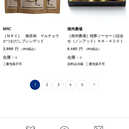
MRC
南州農場
［ＭＲＣ］ 無添加 マルチョウ
［南州農場］焼豚ソーセージ詰合
かつおだしブレンデッド
せ（ノンアッド）ＮＮ－４２０１
3,888
6,480
円
円
（8%税込）
（8%税込）
在庫：○
在庫：○
二重包装不可
送料込冷蔵
二重包装不可
1
2
3
4
5