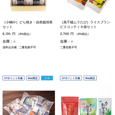
［小嶋や］どら焼き・自然栽培茶
［高千穂ムラたび］ライスブラン
セット
ビスコッティ８袋セット
6,134
2,700
円
円
（8%税込）
（8%税込）
在庫：○
在庫：○
送料込冷蔵
二重包装不可
二重包装不可
OPポイント対象
Web限定
冷凍
OPポイント対象
Web限定