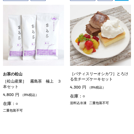
［パティスリーオシカワ］とろけ
お茶の松山
る生チーズケーキセット
［松山産業］ 霧島茶 極上 ３
本セット
4,300
円
（8%税込）
4,800
円
（8%税込）
在庫：○
在庫：○
送料込冷凍
二重包装不可
二重包装不可