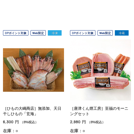
OPポイント対象
Web限定
冷凍
OPポイント対象
Web限定
冷蔵
［ひもの大嶋商店］無添加、天日
［唐津くん煙工房］至福のモーニ
干しひもの「玄海」
ングセット
6,300
2,980
円
円
（8%税込）
（8%税込）
在庫：○
在庫：○