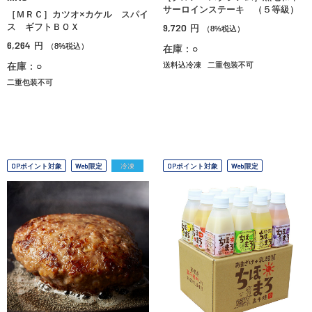
サーロインステーキ （５等級）
［ＭＲＣ］カツオ×カケル スパイ
ス ギフトＢＯＸ
9,720
円
（8%税込）
6,264
円
（8%税込）
在庫：○
在庫：○
送料込冷凍
二重包装不可
二重包装不可
OPポイント対象
Web限定
冷凍
OPポイント対象
Web限定