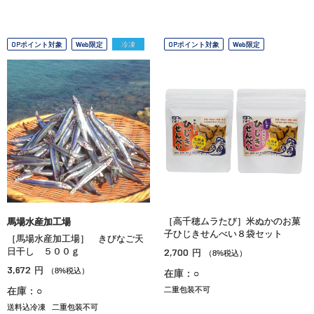
OPポイント対象
Web限定
冷凍
OPポイント対象
Web限定
［高千穂ムラたび］米ぬかのお菓
馬場水産加工場
子ひじきせんべい８袋セット
［馬場水産加工場］ きびなご天
日干し ５００ｇ
2,700
円
（8%税込）
3,672
円
（8%税込）
在庫：○
在庫：○
二重包装不可
送料込冷凍
二重包装不可