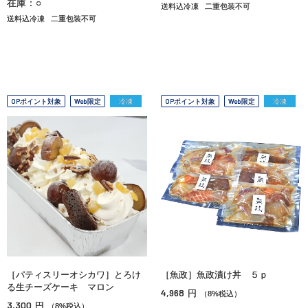
在庫：○
送料込冷凍
二重包装不可
送料込冷凍
二重包装不可
OPポイント対象
Web限定
冷凍
OPポイント対象
Web限定
冷凍
［パティスリーオシカワ］とろけ
［魚政］魚政漬け丼 ５ｐ
る生チーズケーキ マロン
4,968
円
（8%税込）
3,300
円
（8%税込）