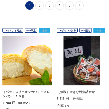
1
2
3
4
5
OPポイント対象
Web限定
冷凍
OPポイント対象
Web限定
冷凍
［パティスリーオシカワ］生メロ
［魚政］大きな焼魚詰合せ
ンパン １０個
6,912
円
（8%税込）
4,700
円
（8%税込）
在庫：○