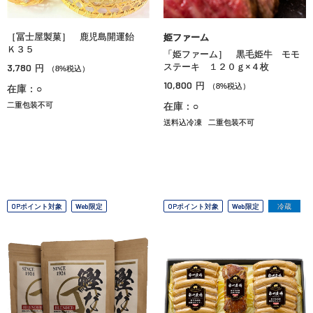
［冨士屋製菓］ 鹿児島開運飴
姫ファーム
Ｋ３５
「姫ファーム］ 黒毛姫牛 モモ
3,780
ステーキ １２０ｇ×４枚
円
（8%税込）
10,800
円
（8%税込）
在庫：○
二重包装不可
在庫：○
送料込冷凍
二重包装不可
OPポイント対象
Web限定
OPポイント対象
Web限定
冷蔵