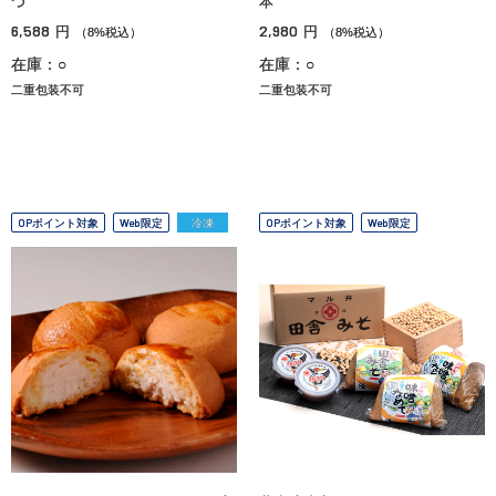
つ
本
6,588
2,980
円
円
（8%税込）
（8%税込）
在庫：○
在庫：○
二重包装不可
二重包装不可
OPポイント対象
Web限定
冷凍
OPポイント対象
Web限定