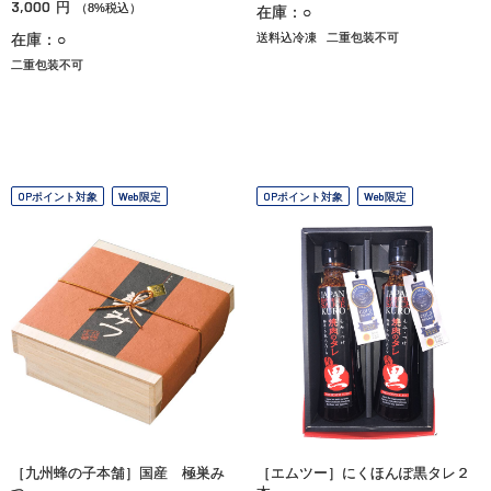
3,000
円
（8%税込）
在庫：○
在庫：○
送料込冷凍
二重包装不可
二重包装不可
OPポイント対象
Web限定
OPポイント対象
Web限定
［九州蜂の子本舗］国産 極巣み
［エムツー］にくほんぽ黒タレ２