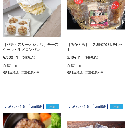
［パティスリーオシカワ］チーズ
［あかとら］ 九州煮物料理セッ
ケーキと生メロンパン
ト
4,500
5,184
円
円
（8%税込）
（8%税込）
在庫：○
在庫：○
送料込冷凍
二重包装不可
送料込冷凍
二重包装不可
OPポイント対象
Web限定
冷凍
OPポイント対象
Web限定
冷凍