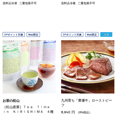
送料込冷凍
二重包装不可
送料込冷蔵
二重包装不可
OPポイント対象
Web限定
OPポイント対象
Web限定
冷凍
九州育ち「豊優牛」ローストビー
お茶の松山
フ
［松山産業］Ｔｅａ Ｔｉｍｅ
ｉｎ ＫＩＲＩＳＨＩＭＡ ４種
8,640
円
（8%税込）