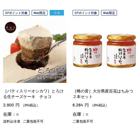
OPポイント対象
Web限定
冷凍
OPポイント対象
Web限定
［パティスリーオシカワ］とろけ
［蜂の音］大分県産百花はちみつ
る生チーズケーキ チョコ
２本セット
2,900
6,264
円
円
（8%税込）
（8%税込）
在庫：○
在庫：○
送料込冷凍
二重包装不可
二重包装不可