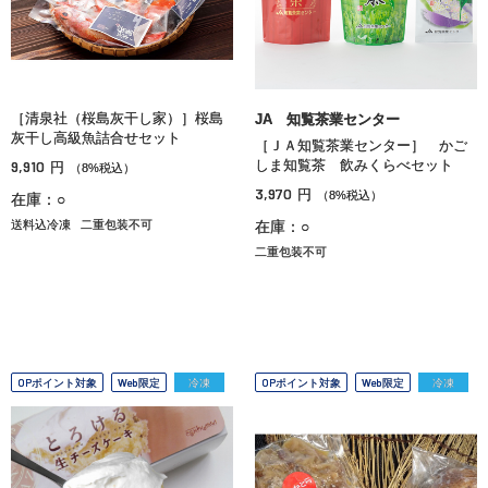
［清泉社（桜島灰干し家）］桜島
JA 知覧茶業センター
灰干し高級魚詰合せセット
［ＪＡ知覧茶業センター］ かご
9,910
しま知覧茶 飲みくらべセット
円
（8%税込）
3,970
円
（8%税込）
在庫：○
送料込冷凍
二重包装不可
在庫：○
二重包装不可
OPポイント対象
Web限定
冷凍
OPポイント対象
Web限定
冷凍