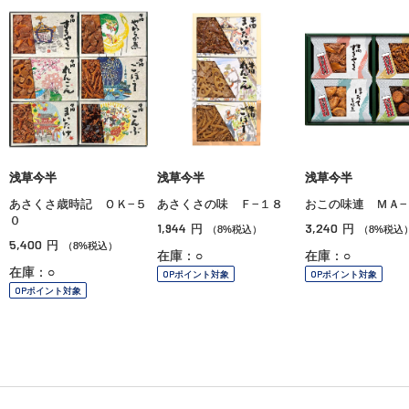
浅草今半
浅草今半
浅草今半
あさくさ歳時記 ＯＫ−５
あさくさの味 Ｆ−１８
おこの味連 ＭＡ−
０
1,944
3,240
円
円
（8%税込）
（8%税込
5,400
円
（8%税込）
在庫：○
在庫：○
在庫：○
OPポイント対象
OPポイント対象
OPポイント対象