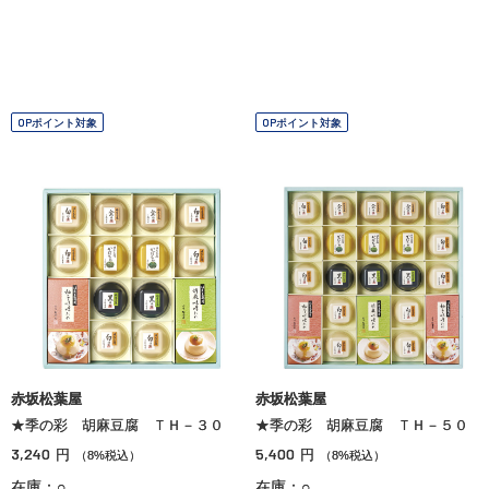
OPポイント対象
OPポイント対象
赤坂松葉屋
赤坂松葉屋
★季の彩 胡麻豆腐 ＴＨ－３０
★季の彩 胡麻豆腐 ＴＨ－５０
3,240
5,400
円
円
（8%税込）
（8%税込）
在庫：○
在庫：○