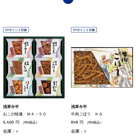
OPポイント対象
OPポイント対象
浅草今半
浅草今半
おこの味連 ＭＡ－５０
牛肉ごぼう ＫＧ
5,400
648
円
円
（8%税込）
（8%税込）
在庫：○
在庫：○