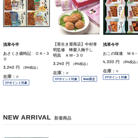
【長生き屋商店】中村孝
浅草今半
浅草今半
明監修 蜂蜜入梅干し
あさくさ歳時記 ＯＫ−３
おこの味連 ＭＡ−
明昌 ＡＭ−３０
０
4,320
円
（8%税込
3,240
円
（8%税込）
3,240
円
（8%税込）
在庫：○
在庫：○
在庫：○
OPポイント対象
OPポイント対象
Web限定
OPポイント対象
NEW ARRIVAL
新着商品