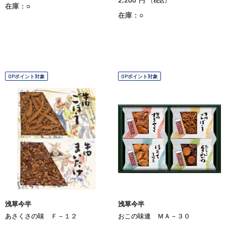
円
（税込）
在庫：○
在庫：○
OPポイント対象
OPポイント対象
浅草今半
浅草今半
あさくさの味 Ｆ－１２
おこの味連 ＭＡ－３０