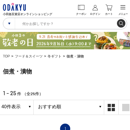
小田急百貨店オンラインショッピング
クーポン
ログイン
カート
メニュー
TOP
フード＆スイーツ
冬ギフト
佃煮・漬物
佃煮・漬物
1 - 25
25
件 （全
件）
1