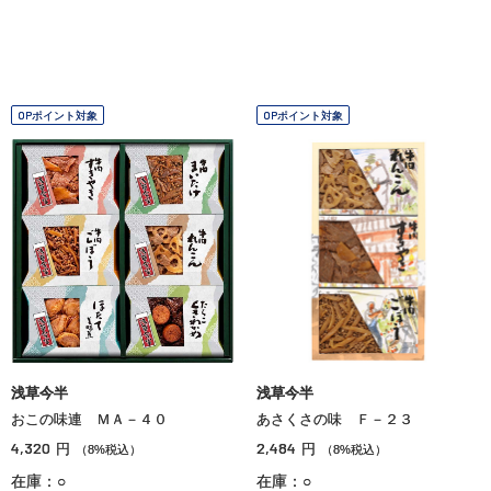
OPポイント対象
OPポイント対象
浅草今半
浅草今半
おこの味連 ＭＡ－４０
あさくさの味 Ｆ－２３
4,320
2,484
円
円
（8%税込）
（8%税込）
在庫：○
在庫：○