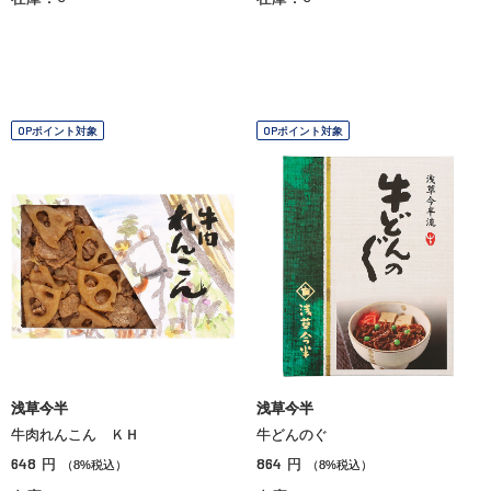
OPポイント対象
OPポイント対象
浅草今半
浅草今半
牛肉れんこん ＫＨ
牛どんのぐ
648
864
円
円
（8%税込）
（8%税込）