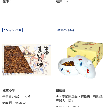
在庫：○
在庫：○
OPポイント対象
OPポイント対象
浅草今半
錦松梅
牛肉まいたけ ＫＭ
★＜季節限定品＞錦松梅 有田焼
容器入「涼」
648
円
（8%税込）
2,200