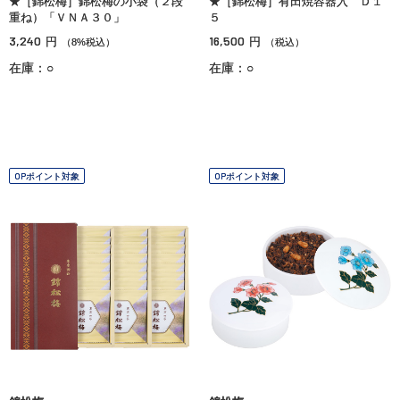
★［錦松梅］錦松梅の小袋（２段
★［錦松梅］有田焼容器入 Ｄ１
重ね）「ＶＮＡ３０」
５
3,240
16,500
円
円
（8%税込）
（税込）
在庫：○
在庫：○
OPポイント対象
OPポイント対象