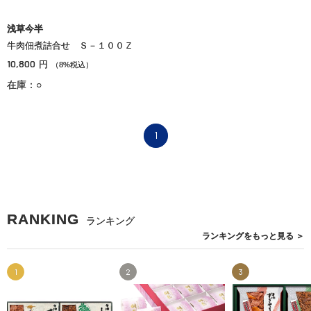
浅草今半
牛肉佃煮詰合せ Ｓ－１００Ｚ
10,800
円
（8%税込）
在庫：○
1
RANKING
ランキング
ランキングを
もっと見る
＞
1
2
3