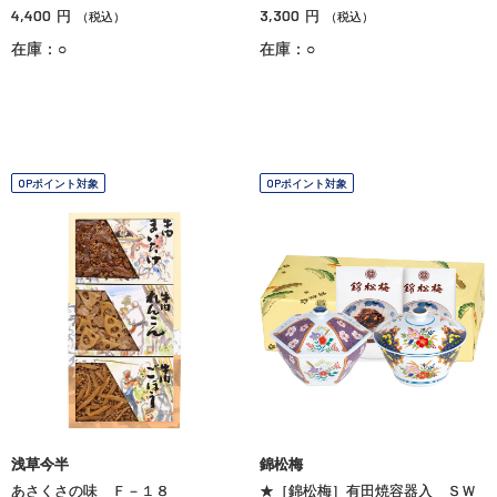
4,400
3,300
円
円
（税込）
（税込）
在庫：○
在庫：○
OPポイント対象
OPポイント対象
浅草今半
錦松梅
あさくさの味 Ｆ－１８
★［錦松梅］有田焼容器入 ＳＷ