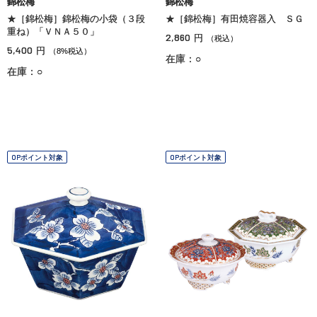
錦松梅
錦松梅
★［錦松梅］錦松梅の小袋（３段
★［錦松梅］有田焼容器入 ＳＧ
重ね）「ＶＮＡ５０」
2,860
円
（税込）
5,400
円
（8%税込）
在庫：○
在庫：○
OPポイント対象
OPポイント対象