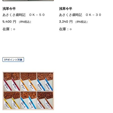
浅草今半
浅草今半
あさくさ歳時記 ＯＫ－５０
あさくさ歳時記 ＯＫ－３０
5,400
3,240
円
円
（8%税込）
（8%税込）
在庫：○
在庫：○
OPポイント対象