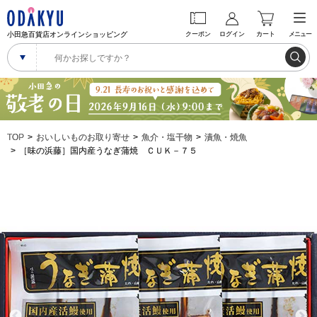
小田急百貨店オンラインショッピング
クーポン
ログイン
カート
メニュー
TOP
おいしいものお取り寄せ
魚介・塩干物
漬魚・焼魚
［味の浜藤］国内産うなぎ蒲焼 ＣＵＫ－７５