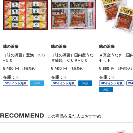
味の浜藤
味の浜藤
味の浜藤
［味の浜藤］豊漁 ＫＳ
［味の浜藤］国内産うな
★真空うなぎ（国
−５０
ぎ蒲焼 ＣＵＫ−５０
セット
5,400
5,400
5,960
円
円
円
（8%税込）
（8%税込）
（8%税込
在庫：○
在庫：○
在庫：○
OPポイント対象
冷凍
OPポイント対象
冷蔵
OPポイント対象
We
冷蔵
RECOMMEND
この商品を見た人におすすめ