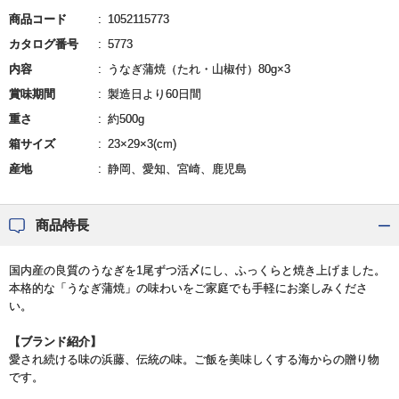
商品コード
1052115773
カタログ番号
5773
内容
うなぎ蒲焼（たれ・山椒付）80g×3
賞味期間
製造日より60日間
重さ
約500g
箱サイズ
23×29×3(cm)
産地
静岡、愛知、宮崎、鹿児島
商品特長
国内産の良質のうなぎを1尾ずつ活〆にし、ふっくらと焼き上げました。
本格的な「うなぎ蒲焼」の味わいをご家庭でも手軽にお楽しみくださ
い。
【ブランド紹介】
愛され続ける味の浜藤、伝統の味。ご飯を美味しくする海からの贈り物
です。