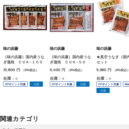
味の浜藤
味の浜藤
味の浜藤
［味の浜藤］国内産うな
［味の浜藤］国内産うな
★真空うなぎ（国
ぎ蒲焼 ＣＵＫ−１００
ぎ蒲焼 ＣＵＫ−５０
セット
10,800
5,400
5,960
円
円
円
（8%税込）
（8%税込）
（8%税込
在庫：○
在庫：○
在庫：○
OPポイント対象
冷蔵
OPポイント対象
冷蔵
OPポイント対象
W
冷蔵
関連カテゴリ