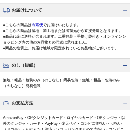
お届けについて
●こちらの商品は
冷蔵便
でお届けいたします。
●こちらの商品は産地、加工地または出荷元から直接発送となります。
●商品代金に送料が含まれます。二重包装・手提げ袋付き・オンラインシ
ョッピング内の他のお品物との同送は承れません。
●商品の性質上、お届け地域が限定されているお品物がございます。
のし（掛紙）
無地・粗品・包装のみ（のしなし）簡易包装・無地・粗品・包装のみ
（のしなし）簡易包装
お支払方法
AmazonPay・OPクレジットカード・ロイヤルカード・OPクレジット以
外のクレジットカード・PayPay・楽天ペイ・コンビニ後払い・ｄ払い
（ドコモ）・auかんたん決済・ソフトバンクまとめて支払い・コンビニ