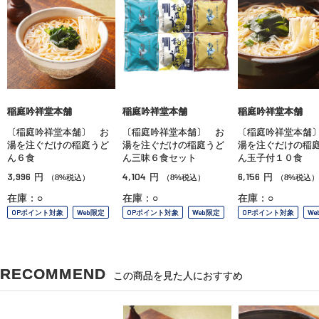
稲庭吟祥堂本舗
稲庭吟祥堂本舗
稲庭吟祥堂本舗
〔稲庭吟祥堂本舗〕 お
〔稲庭吟祥堂本舗〕 お
〔稲庭吟祥堂本舗
湯を注ぐだけの稲庭うど
湯を注ぐだけの稲庭うど
湯を注ぐだけの稲
ん６食
ん三昧６食セット
ん玉子付１０食
3,996
4,104
6,156
円
円
円
（8%税込）
（8%税込）
（8%税込）
在庫：○
在庫：○
在庫：○
OPポイント対象
Web限定
OPポイント対象
Web限定
OPポイント対象
We
RECOMMEND
この商品を見た人におすすめ