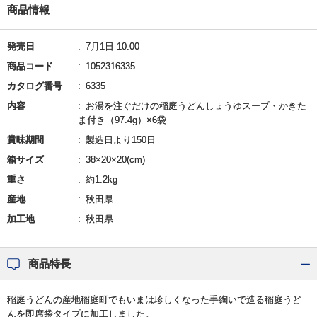
商品情報
発売日
7月1日 10:00
商品コード
1052316335
カタログ番号
6335
内容
お湯を注ぐだけの稲庭うどんしょうゆスープ・かきた
ま付き（97.4g）×6袋
賞味期間
製造日より150日
箱サイズ
38×20×20(cm)
重さ
約1.2kg
産地
秋田県
加工地
秋田県
商品特長
稲庭うどんの産地稲庭町でもいまは珍しくなった手綯いで造る稲庭うど
んを即席袋タイプに加工しました。