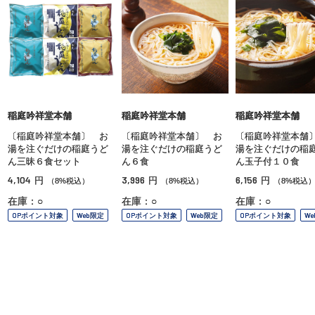
稲庭吟祥堂本舗
稲庭吟祥堂本舗
稲庭吟祥堂本舗
〔稲庭吟祥堂本舗〕 お
〔稲庭吟祥堂本舗〕 お
〔稲庭吟祥堂本舗
湯を注ぐだけの稲庭うど
湯を注ぐだけの稲庭うど
湯を注ぐだけの稲
ん三昧６食セット
ん６食
ん玉子付１０食
4,104
3,996
6,156
円
円
円
（8%税込）
（8%税込）
（8%税込
在庫：○
在庫：○
在庫：○
OPポイント対象
Web限定
OPポイント対象
Web限定
OPポイント対象
W