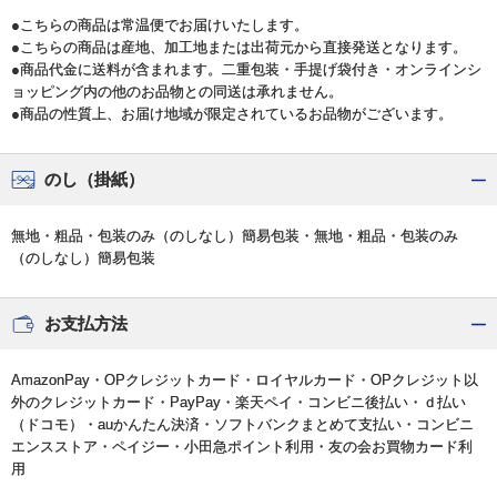
●こちらの商品は常温便でお届けいたします。
●こちらの商品は産地、加工地または出荷元から直接発送となります。
●商品代金に送料が含まれます。二重包装・手提げ袋付き・オンラインシ
ョッピング内の他のお品物との同送は承れません。
●商品の性質上、お届け地域が限定されているお品物がございます。
のし（掛紙）
無地・粗品・包装のみ（のしなし）簡易包装・無地・粗品・包装のみ
（のしなし）簡易包装
お支払方法
AmazonPay・OPクレジットカード・ロイヤルカード・OPクレジット以
外のクレジットカード・PayPay・楽天ペイ・コンビニ後払い・ｄ払い
（ドコモ）・auかんたん決済・ソフトバンクまとめて支払い・コンビニ
エンスストア・ペイジー・小田急ポイント利用・友の会お買物カード利
用