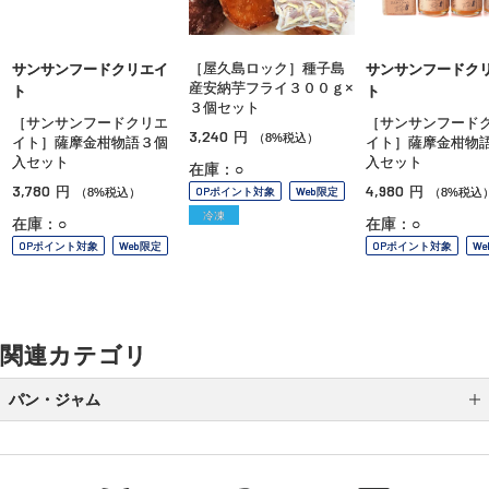
［屋久島ロック］種子島
サンサンフードクリエイ
サンサンフードク
産安納芋フライ３００ｇ×
ト
ト
３個セット
［サンサンフードクリエ
［サンサンフード
3,240
円
（8%税込）
イト］薩摩金柑物語３個
イト］薩摩金柑物
入セット
入セット
在庫：○
3,780
4,980
円
円
OPポイント対象
Web限定
（8%税込）
（8%税込
冷凍
在庫：○
在庫：○
OPポイント対象
Web限定
OPポイント対象
W
関連カテゴリ
パン・ジャム
ジャム・コンフィチュール
パン