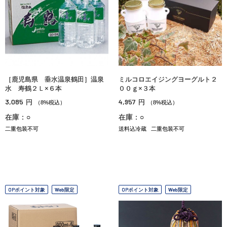
［鹿児島県 垂水温泉鶴田］温泉
ミルコロエイジングヨーグルト２
水 寿鶴２Ｌ×６本
００ｇ×３本
3,085
4,957
円
円
（8%税込）
（8%税込）
在庫：○
在庫：○
二重包装不可
送料込冷蔵
二重包装不可
OPポイント対象
Web限定
OPポイント対象
Web限定