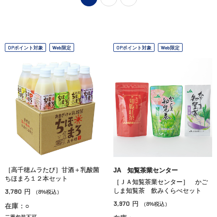
OPポイント対象
Web限定
OPポイント対象
Web限定
［高千穂ムラたび］甘酒＋乳酸菌
JA 知覧茶業センター
ちほまろ１２本セット
［ＪＡ知覧茶業センター］ かご
3,780
しま知覧茶 飲みくらべセット
円
（8%税込）
3,970
円
（8%税込）
在庫：○
二重包装不可