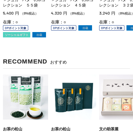
レクション ５５袋
レクション ４５袋
レクション ３２
5,400
4,320
3,240
円
円
円
（8%税込）
（8%税込）
（8%税込
在庫：○
在庫：○
在庫：○
OPポイント対象
OPポイント対象
冷蔵
OPポイント対象
ソーシャルギフト
冷蔵
RECOMMEND
おすすめ
お茶の松山
お茶の松山
文の助茶屋