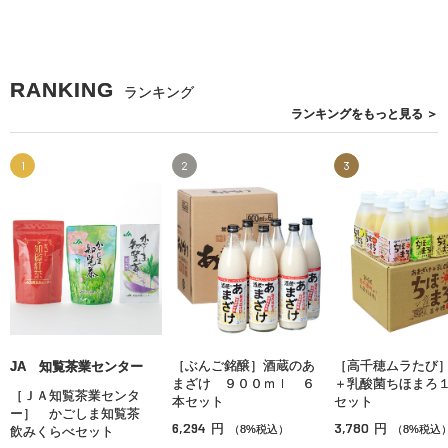
RANKING
ランキング
ランキングを
もっと見る
＞
1
2
3
［ぶんご銘醸］酒蔵のあ
［高千穂ムラたび
JA 知覧茶業センター
まざけ ９００ｍｌ ６
＋乳酸菌ちほまろ
［ＪＡ知覧茶業センタ
本セット
セット
ー］ かごしま知覧茶
6,294
3,780
円
円
（8%税込）
（8%税込
飲みくらべセット