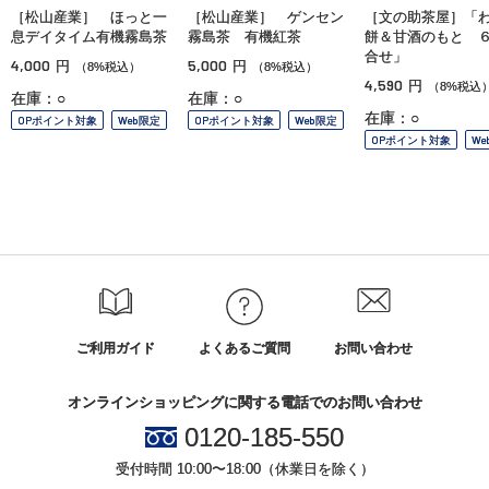
［松山産業］ ほっと一
［松山産業］ ゲンセン
［文の助茶屋］「
息デイタイム有機霧島茶
霧島茶 有機紅茶
餅＆甘酒のもと 
合せ」
4,000
5,000
円
円
（8%税込）
（8%税込）
4,590
円
（8%税込
在庫：○
在庫：○
在庫：○
OPポイント対象
Web限定
OPポイント対象
Web限定
OPポイント対象
We
ご利用ガイド
よくあるご質問
お問い合わせ
オンラインショッピングに関する電話でのお問い合わせ
0120-185-550
受付時間 10:00〜18:00（休業日を除く）