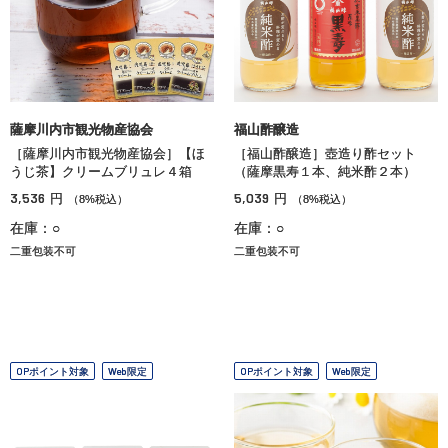
薩摩川内市観光物産協会
福山酢醸造
［薩摩川内市観光物産協会］【ほ
［福山酢醸造］壺造り酢セット
うじ茶】クリームブリュレ４箱
（薩摩黒寿１本、純米酢２本）
3,536
5,039
円
円
（8%税込）
（8%税込）
在庫：○
在庫：○
二重包装不可
二重包装不可
OPポイント対象
Web限定
OPポイント対象
Web限定