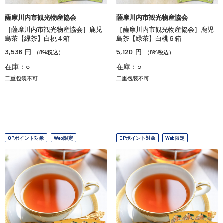
薩摩川内市観光物産協会
薩摩川内市観光物産協会
［薩摩川内市観光物産協会］鹿児
［薩摩川内市観光物産協会］鹿児
島茶【緑茶】白桃４箱
島茶【緑茶】白桃６箱
3,536
5,120
円
円
（8%税込）
（8%税込）
在庫：○
在庫：○
二重包装不可
二重包装不可
OPポイント対象
Web限定
OPポイント対象
Web限定