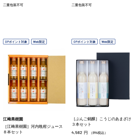
二重包装不可
二重包装不可
OPポイント対象
Web限定
OPポイント対象
Web限定
［ぶんご銘醸］こうじのあまざけ
江﨑果樹園
３本セット
［江﨑果樹園］河内晩柑ジュース
８本セット
4,562
円
（8%税込）