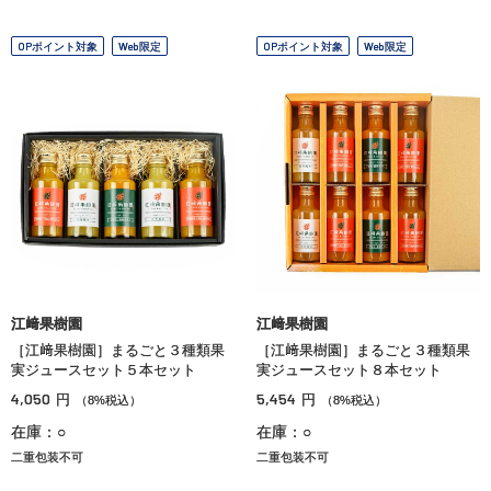
OPポイント対象
Web限定
OPポイント対象
Web限定
江﨑果樹園
江﨑果樹園
［江﨑果樹園］まるごと３種類果
［江﨑果樹園］まるごと３種類果
実ジュースセット５本セット
実ジュースセット８本セット
4,050
5,454
円
円
（8%税込）
（8%税込）
在庫：○
在庫：○
二重包装不可
二重包装不可