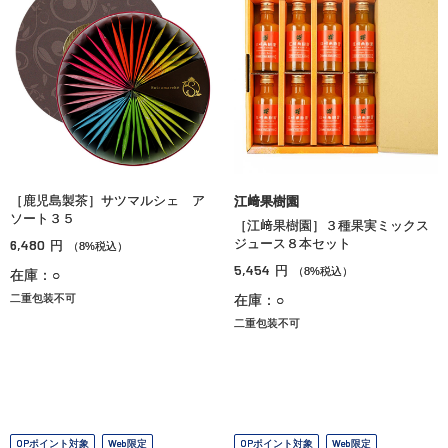
［鹿児島製茶］サツマルシェ ア
江﨑果樹園
ソート３５
［江﨑果樹園］３種果実ミックス
6,480
ジュース８本セット
円
（8%税込）
5,454
円
（8%税込）
在庫：○
二重包装不可
在庫：○
二重包装不可
OPポイント対象
Web限定
OPポイント対象
Web限定