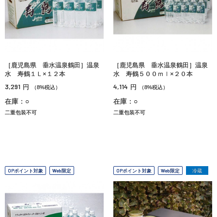
［鹿児島県 垂水温泉鶴田］温泉
［鹿児島県 垂水温泉鶴田］温泉
水 寿鶴１Ｌ×１２本
水 寿鶴５００ｍｌ×２０本
3,291
4,114
円
円
（8%税込）
（8%税込）
在庫：○
在庫：○
二重包装不可
二重包装不可
OPポイント対象
Web限定
OPポイント対象
Web限定
冷蔵