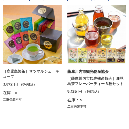
［鹿児島製茶］サツマルシェ キ
薩摩川内市観光物産協会
ューブ
［薩摩川内市観光物産協会］鹿児
3,672
島茶フレーバーティー６種セット
円
（8%税込）
5,125
円
（8%税込）
在庫：○
二重包装不可
在庫：○
二重包装不可