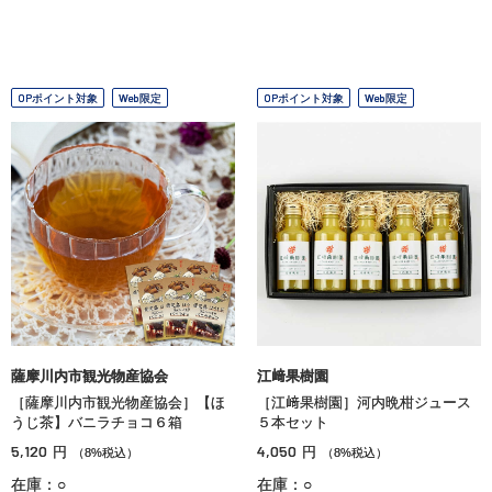
OPポイント対象
Web限定
OPポイント対象
Web限定
薩摩川内市観光物産協会
江﨑果樹園
［薩摩川内市観光物産協会］【ほ
［江﨑果樹園］河内晩柑ジュース
うじ茶】バニラチョコ６箱
５本セット
5,120
4,050
円
円
（8%税込）
（8%税込）
在庫：○
在庫：○