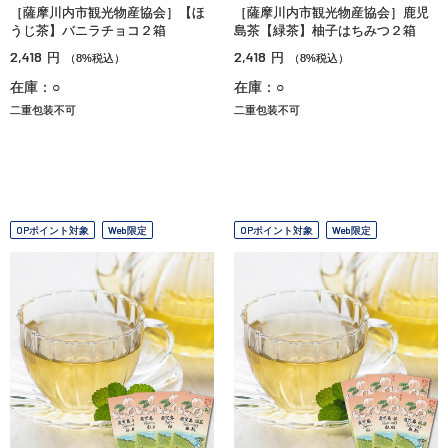
［薩摩川内市観光物産協会］【ほ
［薩摩川内市観光物産協会］鹿児
うじ茶】バニラチョコ２箱
島茶【緑茶】柚子はちみつ２箱
2,418
2,418
円
円
（8%税込）
（8%税込）
在庫：○
在庫：○
二重包装不可
二重包装不可
OPポイント対象
Web限定
OPポイント対象
Web限定