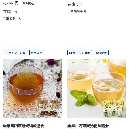
5,454
円
（8%税込）
在庫：○
在庫：○
二重包装不可
二重包装不可
OPポイント対象
Web限定
OPポイント対象
Web限定
薩摩川内市観光物産協会
薩摩川内市観光物産協会