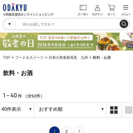
小田急百貨店オンラインショッピング
クーポン
ログイン
カート
メニュー
TOP
フード＆スイーツ
日本の美食新発見 九州
飲料・お酒
飲料・お酒
1 - 40
52
件 （全
件）
1
2