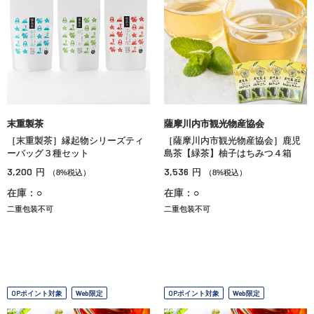
末重製茶
薩摩川内市観光物産協会
［末重製茶］縁起物シリーズティ
［薩摩川内市観光物産協会］鹿児
ーバッグ３種セット
島茶【緑茶】柚子はちみつ４箱
3,200
3,536
円
円
（8%税込）
（8%税込）
在庫：○
在庫：○
二重包装不可
二重包装不可
OPポイント対象
Web限定
OPポイント対象
Web限定