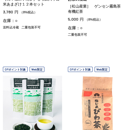
米あまざけ１２本セット
［松山産業］ ゲンセン霧島茶
3,780
有機紅茶
円
（8%税込）
5,000
円
（8%税込）
在庫：○
送料込冷蔵
二重包装不可
在庫：○
二重包装不可
OPポイント対象
Web限定
OPポイント対象
Web限定