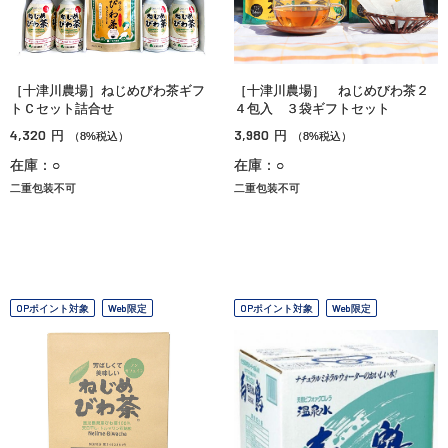
［十津川農場］ねじめびわ茶ギフ
［十津川農場］ ねじめびわ茶２
トＣセット詰合せ
４包入 ３袋ギフトセット
4,320
3,980
円
円
（8%税込）
（8%税込）
在庫：○
在庫：○
二重包装不可
二重包装不可
OPポイント対象
Web限定
OPポイント対象
Web限定