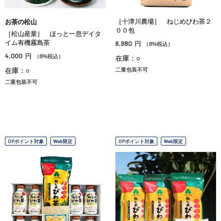
［十津川農場］ ねじめびわ茶２
お茶の松山
００包
［松山産業］ ほっと一息デイタ
イム有機霧島茶
6,980
円
（8%税込）
4,000
円
（8%税込）
在庫：○
在庫：○
二重包装不可
二重包装不可
OPポイント対象
Web限定
OPポイント対象
Web限定