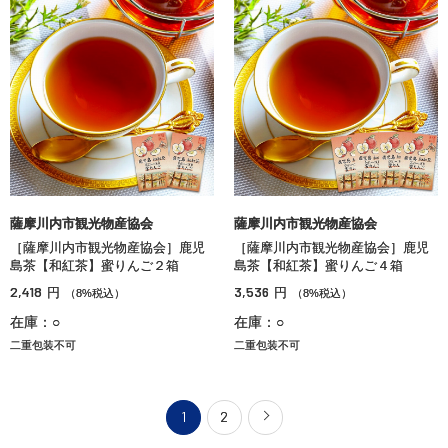
薩摩川内市観光物産協会
薩摩川内市観光物産協会
［薩摩川内市観光物産協会］鹿児
［薩摩川内市観光物産協会］鹿児
島茶【和紅茶】蜜りんご２箱
島茶【和紅茶】蜜りんご４箱
2,418
3,536
円
円
（8%税込）
（8%税込）
在庫：○
在庫：○
二重包装不可
二重包装不可
1
2