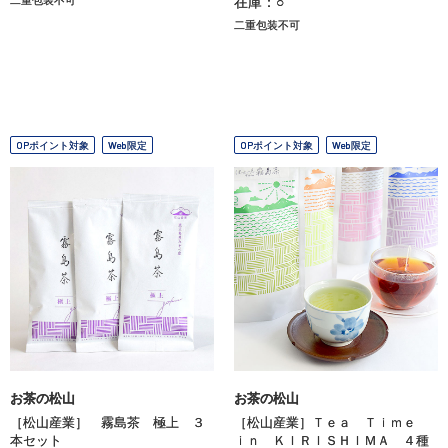
在庫：○
二重包装不可
OPポイント対象
Web限定
OPポイント対象
Web限定
お茶の松山
お茶の松山
［松山産業］ 霧島茶 極上 ３
［松山産業］Ｔｅａ Ｔｉｍｅ
本セット
ｉｎ ＫＩＲＩＳＨＩＭＡ ４種