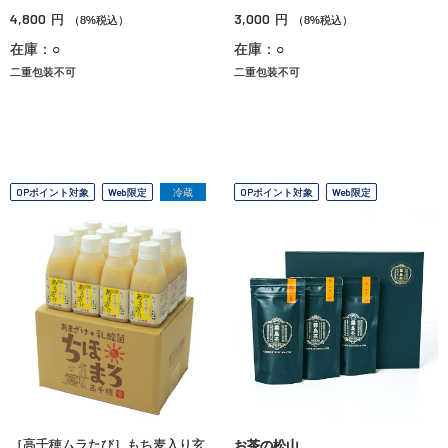
4,800
3,000
円
円
（8%税込）
（8%税込）
在庫：○
在庫：○
二重包装不可
二重包装不可
OPポイント対象
Web限定
冷蔵
OPポイント対象
Web限定
［高千穂ムラたび］もち麦入り玄
お茶の松山