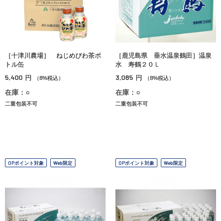
［十津川農場］ ねじめびわ茶ボ
［鹿児島県 垂水温泉鶴田］温泉
トル缶
水 寿鶴２０Ｌ
5,400
3,085
円
円
（8%税込）
（8%税込）
在庫：○
在庫：○
二重包装不可
二重包装不可
OPポイント対象
Web限定
OPポイント対象
Web限定