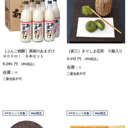
［ぶんご銘醸］酒蔵のあまざけ
［森三］きりしま恋茶 ５個入り
９００ｍｌ ６本セット
2,413
円
（8%税込）
6,294
円
（8%税込）
在庫：○
在庫：○
二重包装不可
二重包装不可
OPポイント対象
Web限定
OPポイント対象
Web限定