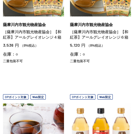
薩摩川内市観光物産協会
薩摩川内市観光物産協会
［薩摩川内市観光物産協会］【和
［薩摩川内市観光物産協会］【和
紅茶】アールグレイオレンジ４箱
紅茶】アールグレイオレンジ６箱
3,536
5,120
円
円
（8%税込）
（8%税込）
在庫：○
在庫：○
二重包装不可
二重包装不可
OPポイント対象
Web限定
OPポイント対象
Web限定