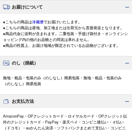
お届けについて
●こちらの商品は
冷蔵便
でお届けいたします。
●こちらの商品は産地、加工地または出荷元から直接発送となります。
●商品代金に送料が含まれます。二重包装・手提げ袋付き・オンラインシ
ョッピング内の他のお品物との同送は承れません。
●商品の性質上、お届け地域が限定されているお品物がございます。
のし（掛紙）
無地・粗品・包装のみ（のしなし）簡易包装・無地・粗品・包装のみ
（のしなし）簡易包装
お支払方法
AmazonPay・OPクレジットカード・ロイヤルカード・OPクレジット以
外のクレジットカード・PayPay・楽天ペイ・コンビニ後払い・ｄ払い
（ドコモ）・auかんたん決済・ソフトバンクまとめて支払い・コンビニ