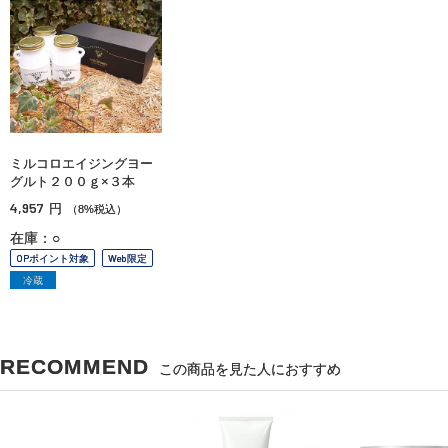
ミルコロエイジングヨー
グルト２００ｇ×３本
4,957
円
（8%税込）
在庫：○
OPポイント対象
Web限定
冷蔵
RECOMMEND
この商品を見た人におすすめ