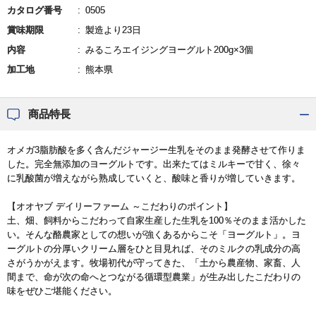
カタログ番号
0505
賞味期限
製造より23日
内容
みるころエイジングヨーグルト200g×3個
加工地
熊本県
商品特長
オメガ3脂肪酸を多く含んだジャージー生乳をそのまま発酵させて作りま
した。完全無添加のヨーグルトです。出来たてはミルキーで甘く、徐々
に乳酸菌が増えながら熟成していくと、酸味と香りが増していきます。
【オオヤブ デイリーファーム ～こだわりのポイント】
土、畑、飼料からこだわって自家生産した生乳を100％そのまま活かした
い。そんな酪農家としての想いが強くあるからこそ「ヨーグルト」。ヨ
ーグルトの分厚いクリーム層をひと目見れば、そのミルクの乳成分の高
さがうかがえます。牧場初代が守ってきた、「土から農産物、家畜、人
間まで、命が次の命へとつながる循環型農業」が生み出したこだわりの
味をぜひご堪能ください。