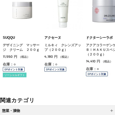
SUQQU
アクセーヌ
ドクターシーラボ
デザイニング マッサー
ミルキィ クレンズアッ
アクアコラーゲ
ジ クリーム ２００ｇ
プ（２００ｇ）
ＢＩＨＡＫＵスペ
（２００ｇ）
11,550
4,180
円
円
（税込）
（税込）
14,410
円
（税込）
在庫：○
在庫：○
在庫：○
OPポイント対象
OPポイント対象
OPポイント対象
ソーシャルギフト
関連カテゴリ
惣菜・漬物