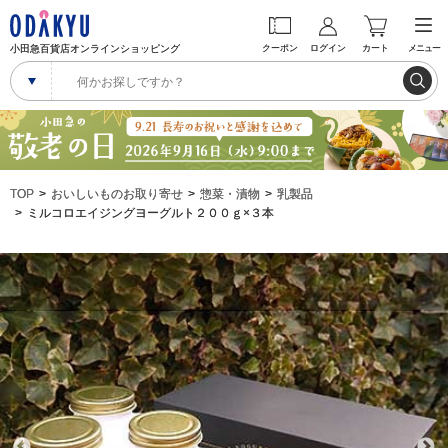
小田急百貨店オンラインショッピング
クーポン
ログイン
カート
メニュー
TOP
おいしいものお取り寄せ
惣菜・漬物
乳製品
ミルコロエイジングヨーグルト２００ｇ×３本