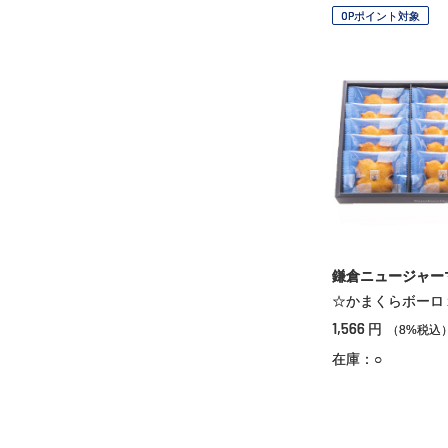
OPポイント対象
鎌倉ニュージャー
☆かまくらボーロ
1,566
円
（8%税込
在庫：○