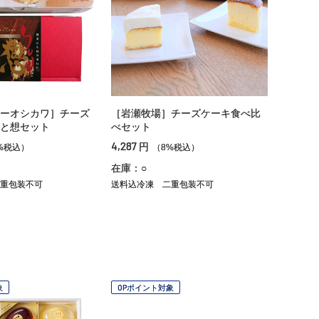
ーオシカワ］チーズ
［岩瀬牧場］チーズケーキ食べ比
と想セット
べセット
4,287
円
%税込）
（8%税込）
在庫：○
重包装不可
送料込冷凍
二重包装不可
象
OPポイント対象