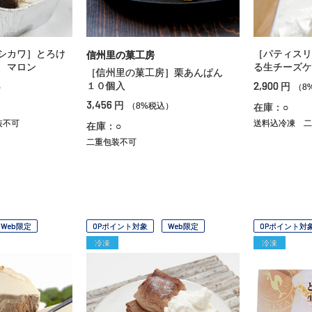
シカワ］とろけ
［パティスリ
信州里の菓工房
 マロン
る生チーズケ
［信州里の菓工房］栗あんぱん
2,900
１０個入
円
）
（8
3,456
円
（8%税込）
在庫：○
装不可
送料込冷凍
二
在庫：○
二重包装不可
Web限定
OPポイント対象
Web限定
OPポイント対
冷凍
冷凍