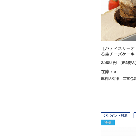
［パティスリーオ
る生チーズケーキ
2,900
円
（8%税込
在庫：○
送料込冷凍
二重包
OPポイント対象
冷凍