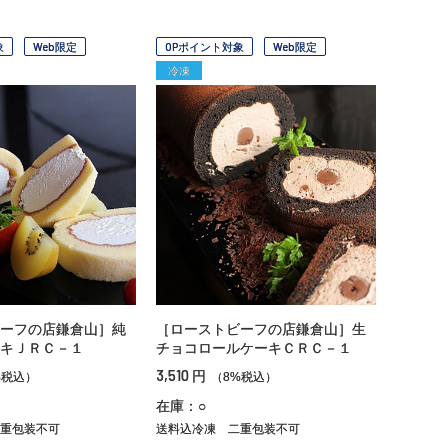
象
Web限定
OPポイント対象
Web限定
冷凍
ーフの店鎌倉山］純
［ローストビーフの店鎌倉山］生
キＪＲＣ－１
チョコロールケーキＣＲＣ－１
3,510
円
%税込）
（8%税込）
在庫：○
重包装不可
送料込冷凍
二重包装不可