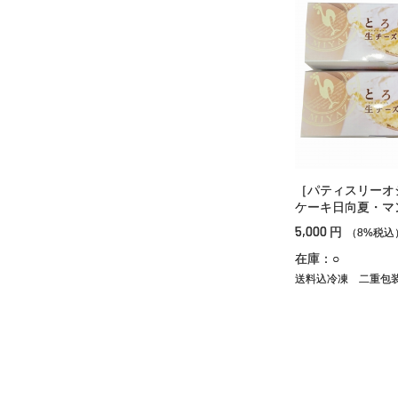
［パティスリーオ
ケーキ日向夏・マ
5,000
円
（8%税込
在庫：○
送料込冷凍
二重包