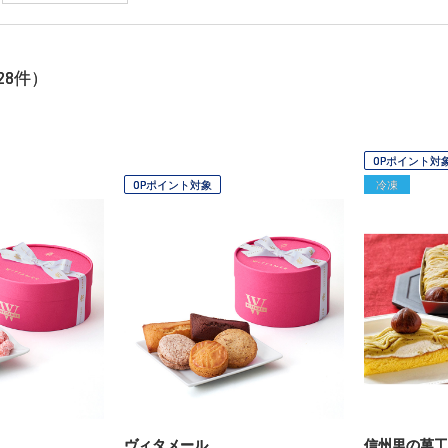
28
件）
OPポイント対
OPポイント対象
冷凍
ヴィタメール
信州里の菓工