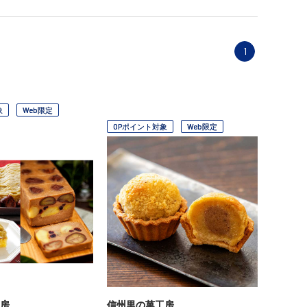
1
象
Web限定
OPポイント対象
Web限定
房
信州里の菓工房