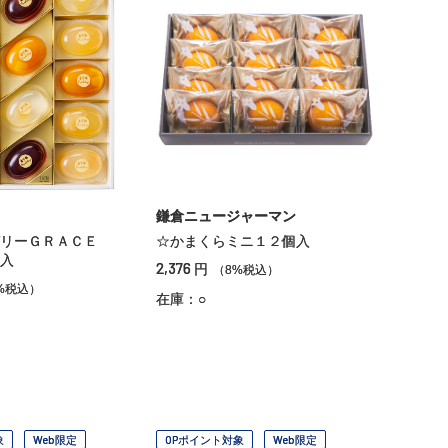
鎌倉ニュージャーマン
リーＧＲＡＣＥ
☆かまくらミニ１２個入
入
2,376
円
（8%税込）
%税込）
在庫：○
象
Web限定
OPポイント対象
Web限定