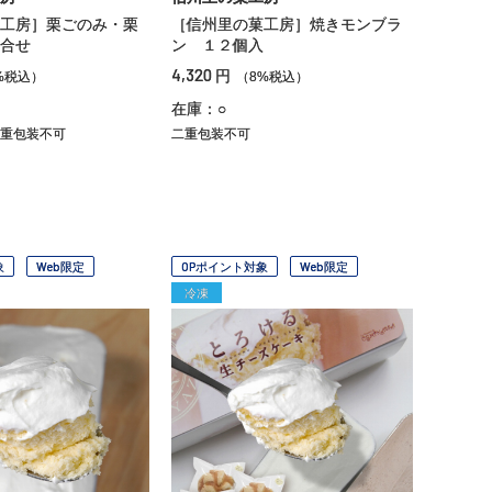
工房］栗ごのみ・栗
［信州里の菓工房］焼きモンブラ
合せ
ン １２個入
4,320
円
%税込）
（8%税込）
在庫：○
重包装不可
二重包装不可
象
Web限定
OPポイント対象
Web限定
冷凍