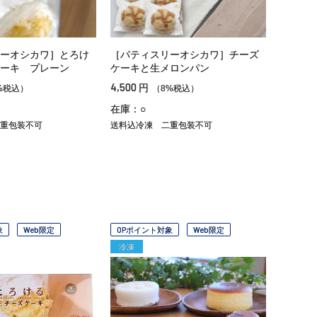
ーオシカワ］とろけ
［パティスリーオシカワ］チーズ
ーキ プレーン
ケーキと生メロンパン
4,500
円
%税込）
（8%税込）
在庫：○
重包装不可
送料込冷凍
二重包装不可
象
Web限定
OPポイント対象
Web限定
冷凍