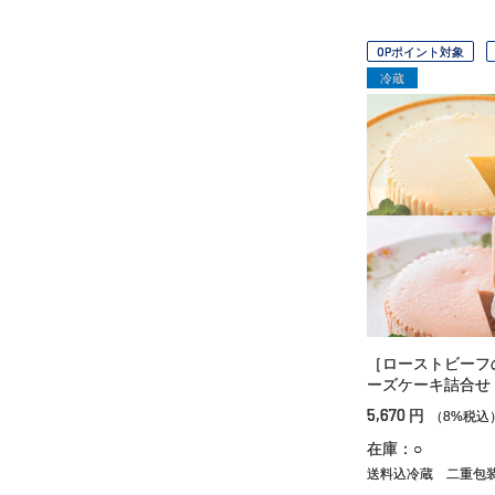
OPポイント対象
冷蔵
［ローストビーフ
ーズケーキ詰合せ
5,670
円
（8%税込
在庫：○
送料込冷蔵
二重包