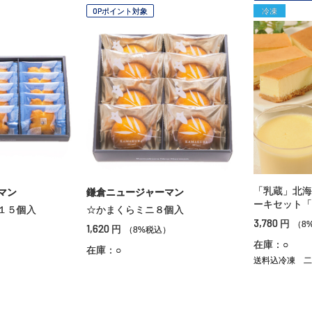
OPポイント対象
冷凍
「乳蔵」北海
マン
鎌倉ニュージャーマン
ーキセット「
１５個入
☆かまくらミニ８個入
3,780
円
（8
1,620
円
）
（8%税込）
在庫：○
在庫：○
送料込冷凍
二