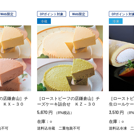
Web限定
OPポイント対象
Web限定
OPポイント対
冷蔵
冷凍
の店鎌倉山］チ
［ローストビーフの店鎌倉山］チ
［ローストビ
 ＫＸ－３０
ーズケーキ詰合せ ＫＺ－３０
生ロールケー
5,670
3,510
円
円
）
（8%税込）
（8
在庫：○
在庫：○
装不可
送料込冷蔵
二重包装不可
送料込冷凍
二