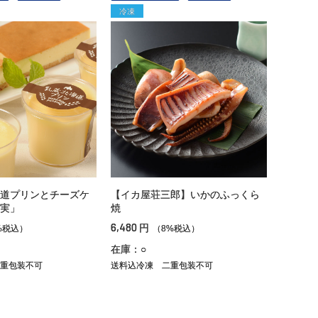
冷凍
道プリンとチーズケ
【イカ屋荘三郎】いかのふっくら
実」
焼
6,480
円
%税込）
（8%税込）
在庫：○
重包装不可
送料込冷凍
二重包装不可