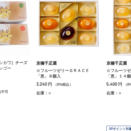
シカワ］チーズ
京橋千疋屋
京橋千疋屋
ンゴー
☆フルーツゼリーＧＲＡＣＥ
☆フルーツゼ
「恵」８個入
「恵」１４個
）
3,240
5,400
円
円
（8%税込）
（8
装不可
在庫：○
在庫：○
OPポイント対