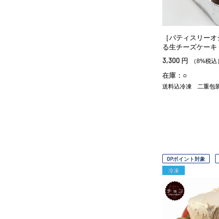
［パティスリーオ
る生チーズケーキ
3,300
円
（8%税込
在庫：○
送料込冷凍
二重包
OPポイント対象
冷凍