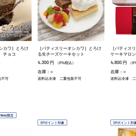
シカワ］とろけ
［パティスリーオシカワ］とろけ
［パティスリ
 チョコ
る生チーズケーキセット
ケーキマロン
4,300
4,800
円
円
）
（8%税込）
（8
在庫：○
在庫：○
装不可
送料込冷凍
二重包装不可
送料込冷凍
二
Web限定
OPポイント対象
OPポイント対