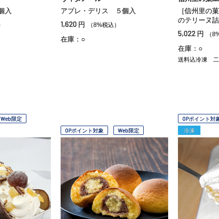
個入
アプレ・デリス ５個入
［信州里の菓
のテリーヌ詰
1,620
円
）
（8%税込）
5,022
円
（8
在庫：○
在庫：○
送料込冷凍
二
Web限定
OPポイント対
OPポイント対象
Web限定
冷凍