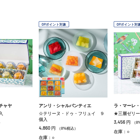
OPポイント対象
OPポイント対
チャヤ
アンリ・シャルパンティエ
ラ・マーレ・
入
☆テリーヌ・ドゥ・フリュイ ９
★三層ゼリー
個入
3,456
円
）
（8
4,860
円
（8%税込）
在庫：○
在庫：○