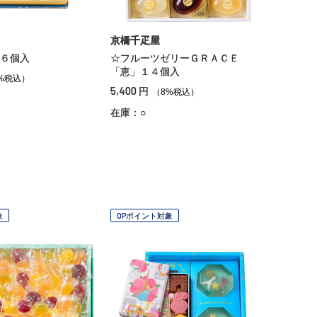
京橋千疋屋
６個入
☆フルーツゼリーＧＲＡＣＥ
「恵」１４個入
%税込）
5,400
円
（8%税込）
在庫：○
象
OPポイント対象