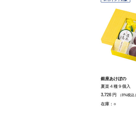
銀座あけぼの
夏楽４種９個入
3,726
円
（8%税込
在庫：○