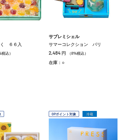
サブレミシェル
く ６６入
サマーコレクション パリ
2,484
円
%税込）
（8%税込）
在庫：○
象
OPポイント対象
冷蔵