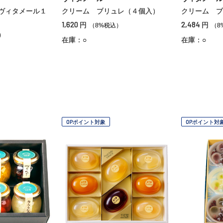
ヴィタメール１
クリーム ブリュレ（４個入）
クリーム ブ
1,620
2,484
円
円
（8%税込）
（8
）
在庫：○
在庫：○
OPポイント対象
OPポイント対