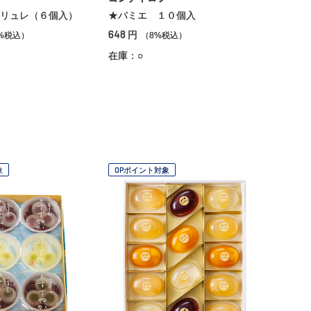
リュレ（６個入）
★パミエ １０個入
648
円
%税込）
（8%税込）
在庫：○
象
OPポイント対象