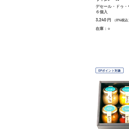
デセール・ドゥ・
６個入
3,240
円
（8%税込
在庫：○
OPポイント対象