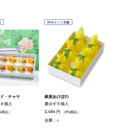
象
OPポイント対象
ド・チャヤ
銀座あけぼの
８個入
夏ゆず６個入
2,484
円
%税込）
（8%税込）
在庫：○