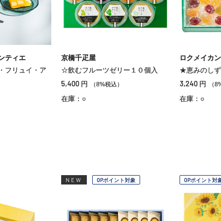
ンティエ
京橋千疋屋
ロクメイカン
・フリュイ・ア
☆飲むフルーツゼリー１０個入
★恵みのしず
5,400
3,240
円
円
（8%税込）
（8
）
在庫：○
在庫：○
NEW
OPポイント対象
OPポイント対