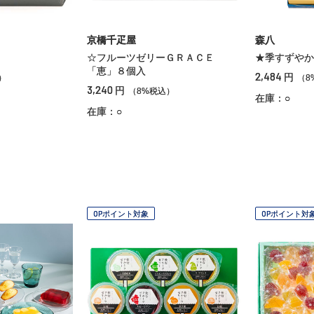
京橋千疋屋
森八
☆フルーツゼリーＧＲＡＣＥ
★季すずやか
「恵」８個入
2,484
円
）
（8
3,240
円
（8%税込）
在庫：○
在庫：○
OPポイント対象
OPポイント対