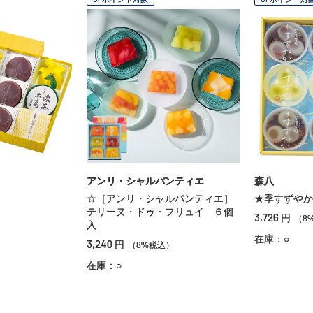
アンリ・シャルパンティエ
森八
☆［アンリ・シャルパンティエ］
★季すずやか
テリーヌ・ドゥ・フリュイ ６個
3,726
円
）
（8
入
在庫：○
3,240
円
（8%税込）
在庫：○