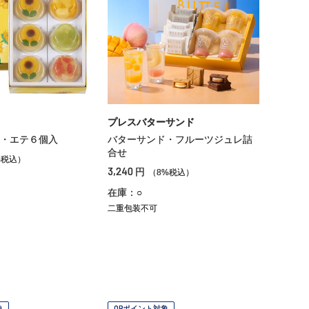
プレスバターサンド
・エテ６個入
バターサンド・フルーツジュレ詰
合せ
%税込）
3,240
円
（8%税込）
在庫：○
二重包装不可
象
OPポイント対象