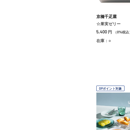
京橋千疋屋
☆果実ゼリー
5,400
円
（8%税込
在庫：○
OPポイント対象