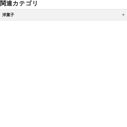
関連カテゴリ
洋菓子
シュークリーム
ダックワーズ
ラスク
ご利用ガイド
よくあるご質問
お問い合わせ
キャラメル
オンラインショッピングに関する電話でのお問い合わせ
パイ・サブレ・ミルフィーユ
0120-185-550
チョコレート
受付時間 10:00〜18:00（休業日を除く）
バームクーヘン
アイス
小田急百貨店オンラインショッピング
マカロン
プライバシーポリシー
特定商取引法に基づく表示
ゼリー・ムース・プリン