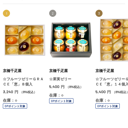
1
2
3
京橋千疋屋
京橋千疋屋
京橋千疋屋
☆フルーツゼリーＧＲＡ
☆果実ゼリー
☆フルーツゼリー
ＣＥ「恵」８個入
ＣＥ「恵」１４個
5,400
円
（8%税込）
3,240
5,400
円
円
（8%税込）
（8%税込
在庫：○
在庫：○
在庫：○
OPポイント対象
OPポイント対象
OPポイント対象