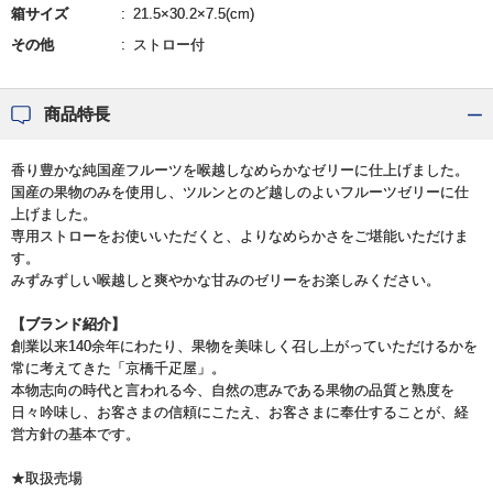
箱サイズ
21.5×30.2×7.5(cm)
その他
ストロー付
商品特長
香り豊かな純国産フルーツを喉越しなめらかなゼリーに仕上げました。
国産の果物のみを使用し、ツルンとのど越しのよいフルーツゼリーに仕
上げました。
専用ストローをお使いいただくと、よりなめらかさをご堪能いただけま
す。
みずみずしい喉越しと爽やかな甘みのゼリーをお楽しみください。
【ブランド紹介】
創業以来140余年にわたり、果物を美味しく召し上がっていただけるかを
常に考えてきた「京橋千疋屋」。
本物志向の時代と言われる今、自然の恵みである果物の品質と熟度を
日々吟味し、お客さまの信頼にこたえ、お客さまに奉仕することが、経
営方針の基本です。
★取扱売場