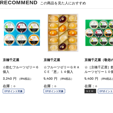
RECOMMEND
この商品を見た人におすすめ
京橋千疋屋
京橋千疋屋
京橋千疋屋（敬老
☆飲むフルーツゼリー６
☆フルーツゼリーＧＲＡ
☆［京橋千疋屋］
個入
ＣＥ「恵」１４個入
ルーツゼリー１０
3,240
5,400
5,400
円
円
円
（8%税込）
（8%税込）
（8%税込
在庫：○
在庫：○
在庫：○
OPポイント対象
OPポイント対象
NEW
OPポイン