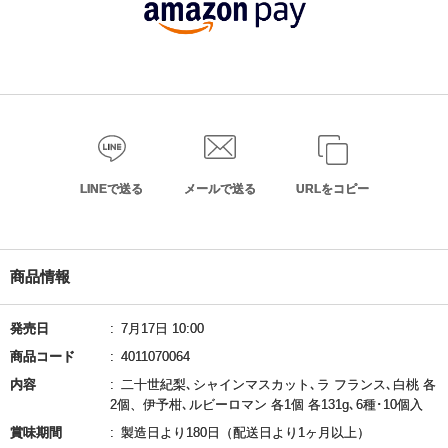
LINEで送る
メールで送る
URLをコピー
商品情報
発売日
7月17日 10:00
商品コード
4011070064
内容
二十世紀梨､シャインマスカット､ラ フランス､白桃 各
2個、伊予柑､ルビーロマン 各1個 各131g､6種･10個入
賞味期間
製造日より180日（配送日より1ヶ月以上）