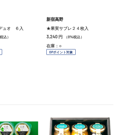
新宿高野
デュオ ６入
★果実サブレ２４枚入
3,240
円
%税込）
（8%税込）
在庫：○
OPポイント対象