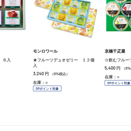
モンロワール
京橋千疋屋
 ６入
★フルーツデュオゼリー １２個
☆飲むフルー
入
5,400
円
（8
3,240
円
（8%税込）
在庫：○
在庫：○
OPポイント対象
OPポイント対象