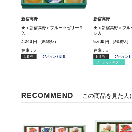
新宿高野
新宿高野
★＜新宿高野＞フルーツゼリー９
★＜新宿高野＞フル
入
５入
3,240
5,400
円
円
（8%税込）
（8%税込）
在庫：○
在庫：○
NEW
OPポイント対象
NEW
OPポイント
ソーシャルギフト
RECOMMEND
この商品を見た人