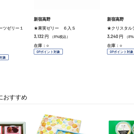
新宿高野
新宿高野
ーツゼリー１
★果実ゼリー ６入Ｓ
★クリスタル
3,132
3,240
円
円
（8%税込）
（8
在庫：○
在庫：○
OPポイント対象
OPポイント対象
対象
におすすめ