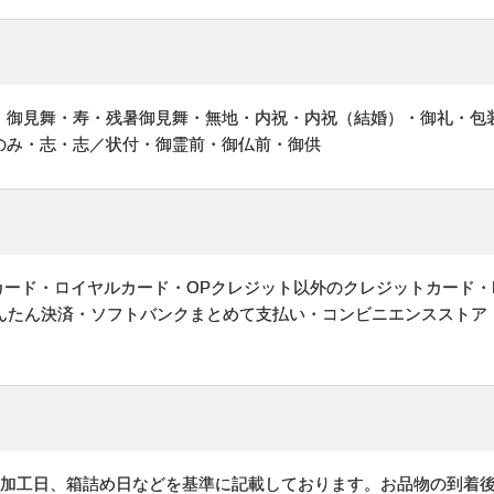
・御見舞・寿・残暑御見舞・無地・内祝・内祝（結婚）・御礼・包
のみ・志・志／状付・御霊前・御仏前・御供
ットカード・ロイヤルカード・OPクレジット以外のクレジットカード・
かんたん決済・ソフトバンクまとめて支払い・コンビニエンスストア
、加工日、箱詰め日などを基準に記載しております。お品物の到着