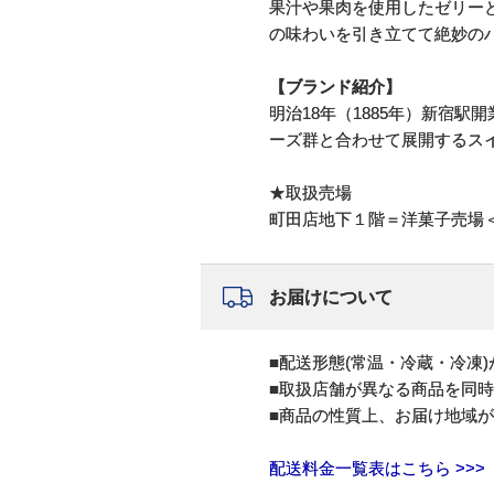
果汁や果肉を使用したゼリー
の味わいを引き立てて絶妙の
【ブランド紹介】
明治18年（1885年）新宿
ーズ群と合わせて展開するス
★取扱売場
町田店地下１階＝洋菓子売場
お届けについて
■配送形態(常温・冷蔵・冷凍
■取扱店舗が異なる商品を同
■商品の性質上、お届け地域
配送料金一覧表はこちら >>>