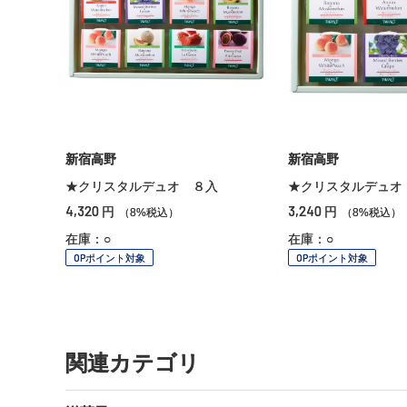
新宿高野
新宿高野
★クリスタルデュオ ８入
★クリスタルデュオ
4,320
3,240
円
円
（8%税込）
（8%税込）
在庫：○
在庫：○
OPポイント対象
OPポイント対象
関連カテゴリ