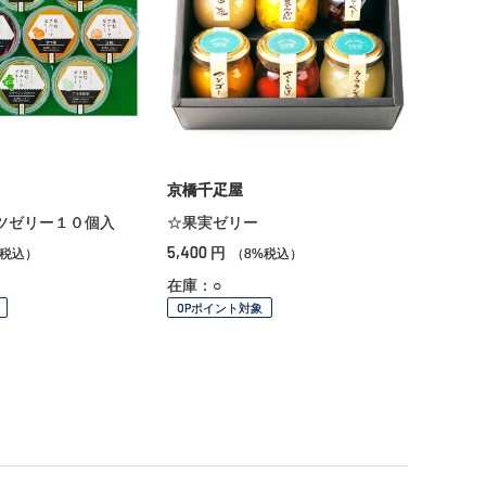
京橋千疋屋
ツゼリー１０個入
☆果実ゼリー
5,400
円
%税込）
（8%税込）
在庫：○
OPポイント対象