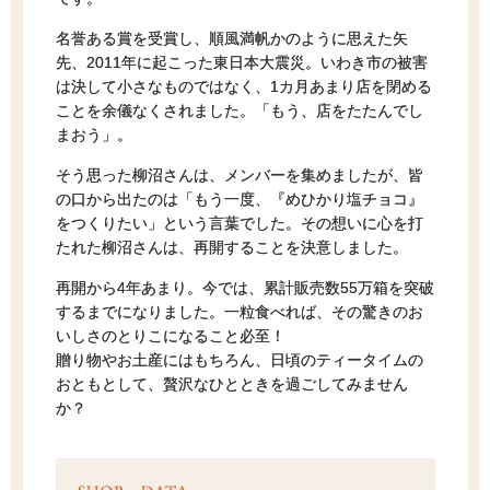
名誉ある賞を受賞し、順風満帆かのように思えた矢
先、2011年に起こった東日本大震災。いわき市の被害
は決して小さなものではなく、1カ月あまり店を閉める
ことを余儀なくされました。「もう、店をたたんでし
まおう」。
そう思った柳沼さんは、メンバーを集めましたが、皆
の口から出たのは「もう一度、『めひかり塩チョコ』
をつくりたい」という言葉でした。その想いに心を打
たれた柳沼さんは、再開することを決意しました。
再開から4年あまり。今では、累計販売数55万箱を突破
するまでになりました。一粒食べれば、その驚きのお
いしさのとりこになること必至！
贈り物やお土産にはもちろん、日頃のティータイムの
おともとして、贅沢なひとときを過ごしてみません
か？