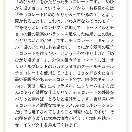
「めひかり」をかたどったチョコレートです。「めひ
かり塩チョコ」というネーミングから、お客様からは
「チョコレートにめひかりが入っているの？」とよく
聞かれることも。これは、いわき市ならではのモチー
フを使うというコンセプトに加えて、キャラメルとチ
ョコの量の最高のバランスを追求した結果、この形に
たどりついたのだそうです。チョコレート、キャラメ
ル、塩のいずれにも妥協せず、「とにかく最高の塩チ
ョコレートを作りたい」という一心で作り上げた「め
ひかり塩チョコ」。外側を覆うチョコレートには、オ
リジナルブレンドのカカオ５８％のクーベルチュール
チョコレートを使用しています。甘さを押さえた香り
高い高級感のあるチョコレートです。内側のキャラメ
ルは、実は「塩」生キャラメル。生クリームをふんだ
んに使った濃厚な仕上がりで、チョコレートの外装を
パリっと割れば、とろりと溶け出します。香り高いチ
ョコレートと濃厚な塩キャラメルのコラボレーション
だけでも魅了されてしまうこと間違いなしですが、そ
の後を追うように大粒の海塩がピリッと塩味を効か
せ、インパクトを添えてくれます。