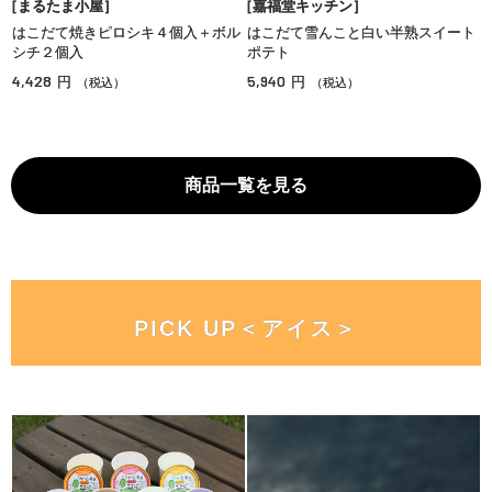
［まるたま小屋］
［嘉福堂キッチン］
はこだて焼きピロシキ４個入＋ボル
はこだて雪んこと白い半熟スイート
シチ２個入
ポテト
4,428
5,940
円
円
（税込）
（税込）
商品一覧を見る
PICK UP＜アイス＞