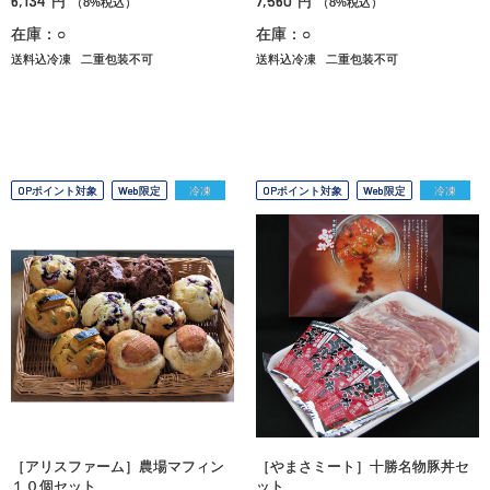
6,134
7,560
円
円
（8%税込）
（8%税込）
在庫：○
在庫：○
送料込冷凍
二重包装不可
送料込冷凍
二重包装不可
OPポイント対象
Web限定
冷凍
OPポイント対象
Web限定
冷凍
［アリスファーム］農場マフィン
［やまさミート］十勝名物豚丼セ
１０個セット
ット