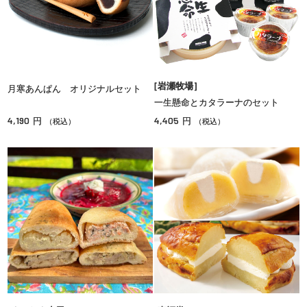
［岩瀬牧場］
月寒あんぱん オリジナルセット
一生懸命とカタラーナのセット
4,190
4,405
円
円
（税込）
（税込）