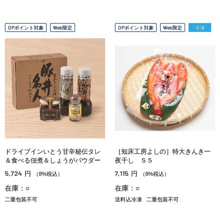
OPポイント対象
Web限定
OPポイント対象
Web限定
冷凍
ドライブインいとう甘辛秘伝タレ
［知床工房よしの］特大きんき一
＆食べる佃煮＆しょうがパウダー
夜干し Ｓ５
5,724
7,115
円
円
（8%税込）
（8%税込）
在庫：○
在庫：○
二重包装不可
送料込冷凍
二重包装不可