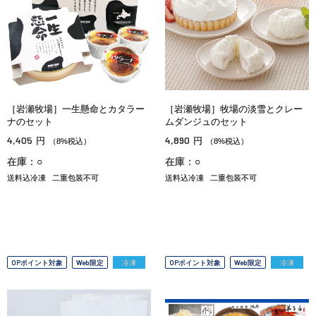
［岩瀬牧場］一生懸命とカタラー
［岩瀬牧場］牧場の淡雪とクレー
ナのセット
ムダンジュのセット
4,405
4,890
円
円
（8%税込）
（8%税込）
在庫：○
在庫：○
送料込冷凍
二重包装不可
送料込冷凍
二重包装不可
OPポイント対象
Web限定
冷凍
OPポイント対象
Web限定
冷凍