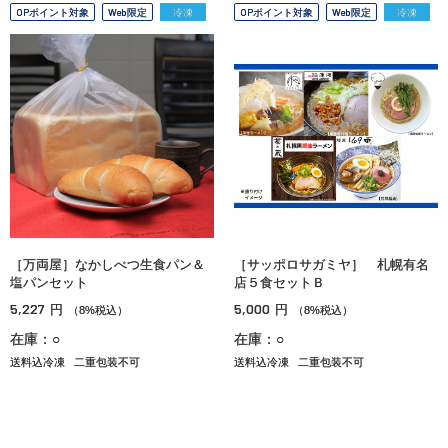
OPポイント対象
Web限定
冷凍
OPポイント対象
Web限定
冷凍
［万両屋］なかしべつ生食パン＆
［サッポロサガミヤ］ 札幌有名
塩パンセット
店５食セットＢ
5,227
5,000
円
円
（8%税込）
（8%税込）
在庫：○
在庫：○
送料込冷凍
二重包装不可
送料込冷凍
二重包装不可