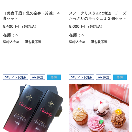
［美食千歳］北の空弁（冷凍）４
スノークリスタル北海道 チーズ
食セット
たっぷりのキッシュ１２個セット
5,400
5,000
円
円
（8%税込）
（8%税込）
在庫：○
在庫：○
送料込冷凍
二重包装不可
送料込冷凍
二重包装不可
OPポイント対象
Web限定
冷凍
OPポイント対象
Web限定
冷凍