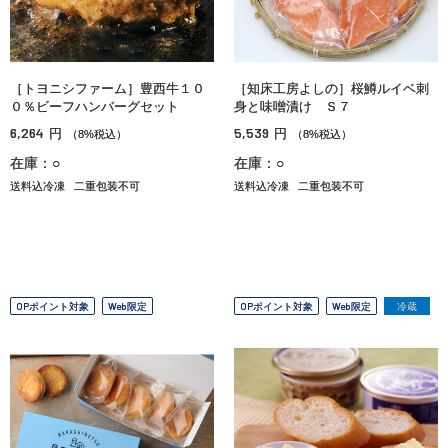
［トヨニシファーム］豊西牛１０
［知床工房よしの］桜鱒ルイベ刺
０％ビーフハンバーグセット
身と味噌漬け Ｓ７
6,264
5,539
円
円
（8%税込）
（8%税込）
在庫：○
在庫：○
送料込冷凍
二重包装不可
送料込冷凍
二重包装不可
OPポイント対象
Web限定
OPポイント対象
Web限定
冷蔵