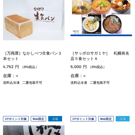
［万両屋］なかしべつ生食パン３
［サッポロサガミヤ］ 札幌有名
本セット
店５食セットＡ
4,752
5,000
円
円
（8%税込）
（8%税込）
在庫：○
在庫：○
送料込冷凍
二重包装不可
送料込冷凍
二重包装不可
OPポイント対象
Web限定
冷蔵
OPポイント対象
Web限定
冷凍