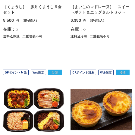
［くまうし］ 豚丼くまうし６食
［まいこのマドレーヌ］ スイー
セット
トポテト＆エッグタルトセット
5,500
3,950
円
円
（8%税込）
（8%税込）
在庫：○
在庫：○
送料込冷凍
二重包装不可
送料込冷凍
二重包装不可
OPポイント対象
Web限定
冷凍
OPポイント対象
Web限定
冷凍