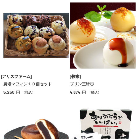
[アリスファーム]
［牧家］
農場マフィン１０個セット
プリン三昧①
5,258
4,674
円
円
（税込）
（税込）