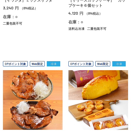
［イワシタ］ミックスサラダ
［サリーズカップケーキ］ カッ
プケーキ６個セット
3,240
円
（8%税込）
4,120
円
（8%税込）
在庫：○
在庫：○
二重包装不可
送料込冷凍
二重包装不可
OPポイント対象
Web限定
冷凍
OPポイント対象
Web限定
冷凍