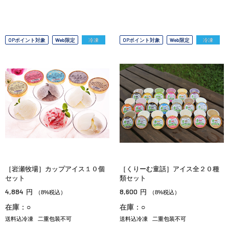
OPポイント対象
Web限定
冷凍
OPポイント対象
Web限定
冷凍
［岩瀬牧場］カップアイス１０個
［くりーむ童話］アイス全２０種
セット
類セット
4,884
8,600
円
円
（8%税込）
（8%税込）
在庫：○
在庫：○
送料込冷凍
二重包装不可
送料込冷凍
二重包装不可