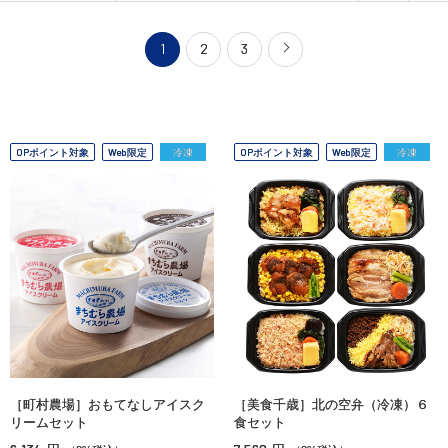
1
2
3
OPポイント対象
Web限定
冷凍
OPポイント対象
Web限定
冷凍
［町村農場］おもてなしアイスク
［美食千歳］北の空弁（冷凍）６
リームセット
食セット