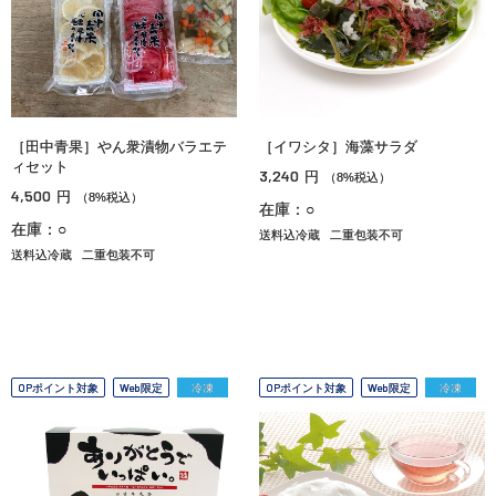
［田中青果］やん衆漬物バラエテ
［イワシタ］海藻サラダ
ィセット
3,240
円
（8%税込）
4,500
円
（8%税込）
在庫：○
在庫：○
送料込冷蔵
二重包装不可
送料込冷蔵
二重包装不可
OPポイント対象
Web限定
冷凍
OPポイント対象
Web限定
冷凍