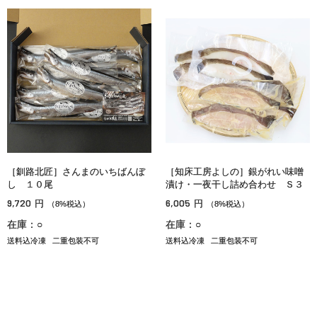
［釧路北匠］さんまのいちばんぼ
［知床工房よしの］銀がれい味噌
し １０尾
漬け・一夜干し詰め合わせ Ｓ３
9,720
6,005
円
円
（8%税込）
（8%税込）
在庫：○
在庫：○
送料込冷凍
二重包装不可
送料込冷凍
二重包装不可