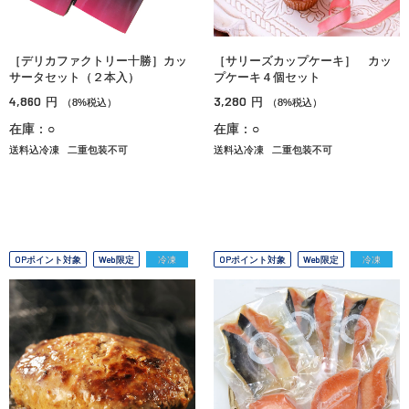
［デリカファクトリー十勝］カッ
［サリーズカップケーキ］ カッ
サータセット（２本入）
プケーキ４個セット
4,860
3,280
円
円
（8%税込）
（8%税込）
在庫：○
在庫：○
送料込冷凍
二重包装不可
送料込冷凍
二重包装不可
OPポイント対象
Web限定
冷凍
OPポイント対象
Web限定
冷凍