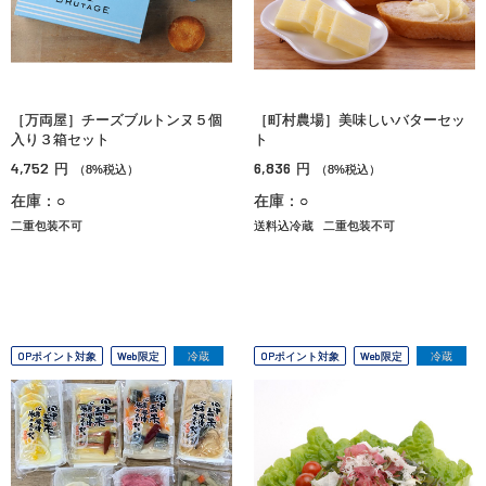
［万両屋］チーズブルトンヌ５個
［町村農場］美味しいバターセッ
入り３箱セット
ト
4,752
6,836
円
円
（8%税込）
（8%税込）
在庫：○
在庫：○
二重包装不可
送料込冷蔵
二重包装不可
OPポイント対象
Web限定
冷蔵
OPポイント対象
Web限定
冷蔵