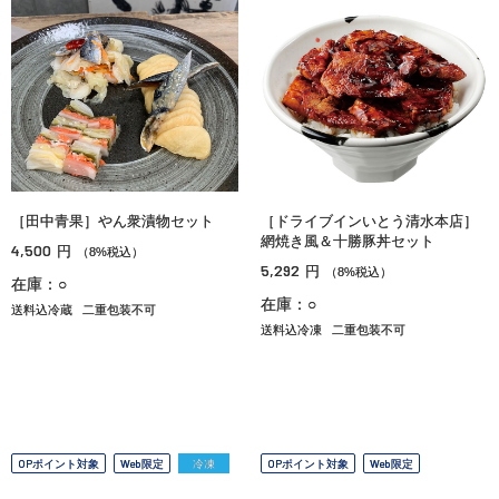
［田中青果］やん衆漬物セット
［ドライブインいとう清水本店］
網焼き風＆十勝豚丼セット
4,500
円
（8%税込）
5,292
円
（8%税込）
在庫：○
在庫：○
送料込冷蔵
二重包装不可
送料込冷凍
二重包装不可
OPポイント対象
Web限定
冷凍
OPポイント対象
Web限定