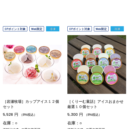
OPポイント対象
Web限定
冷凍
OPポイント対象
Web限定
冷凍
［岩瀬牧場］カップアイス１２個
［くりーむ童話］アイスおまかせ
セット
厳選１０個セット
5,526
5,300
円
円
（8%税込）
（8%税込）
在庫：○
在庫：○