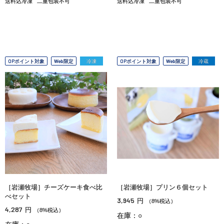
送料込冷凍
二重包装不可
送料込冷凍
二重包装不可
OPポイント対象
Web限定
冷凍
OPポイント対象
Web限定
冷蔵
［岩瀬牧場］チーズケーキ食べ比
［岩瀬牧場］プリン６個セット
べセット
3,945
円
（8%税込）
4,287
円
（8%税込）
在庫：○