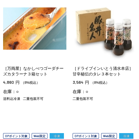
［万両屋］なかしべつゴーダチー
［ドライブインいとう清水本店］
ズカタラーナ３箱セット
甘辛秘伝のタレ３本セット
4,860
3,564
円
円
（8%税込）
（8%税込）
在庫：○
在庫：○
送料込冷凍
二重包装不可
二重包装不可
OPポイント対象
Web限定
冷凍
OPポイント対象
Web限定
冷凍