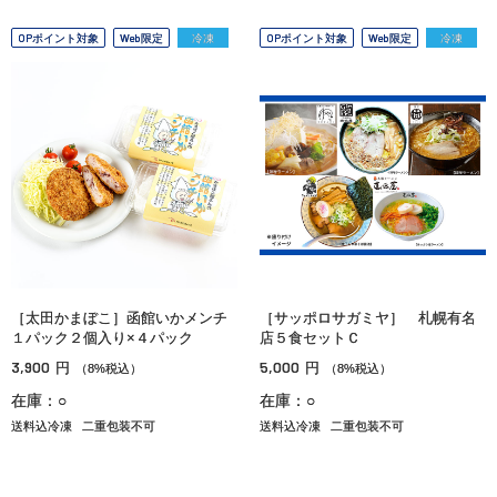
OPポイント対象
Web限定
冷凍
OPポイント対象
Web限定
冷凍
［太田かまぼこ］函館いかメンチ
［サッポロサガミヤ］ 札幌有名
１パック２個入り×４パック
店５食セットＣ
3,900
5,000
円
円
（8%税込）
（8%税込）
在庫：○
在庫：○
送料込冷凍
二重包装不可
送料込冷凍
二重包装不可