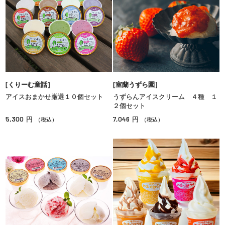
［くりーむ童話］
［室蘭うずら園］
アイスおまかせ厳選１０個セット
うずらんアイスクリーム ４種 １
２個セット
5,300
7,046
円
円
（税込）
（税込）