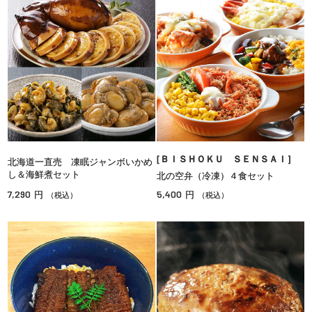
［ＢＩＳＨＯＫＵ ＳＥＮＳＡＩ］
北海道一直売 凍眠ジャンボいかめ
し＆海鮮煮セット
北の空弁（冷凍）４食セット
7,290
5,400
円
円
（税込）
（税込）