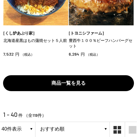
［くし炉あぶり家］
［トヨニシファーム］
北海道産黒はもの蒲焼セット５人前
豊西牛１００％ビーフハンバーグセ
ット
7,532
6,264
円
円
（税込）
（税込）
商品一覧を見る
1 - 40
119
件 （全
件）