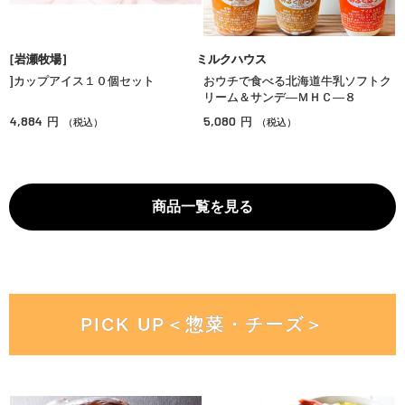
［岩瀬牧場］
ミルクハウス
]カップアイス１０個セット
おウチで食べる北海道牛乳ソフトク
リーム＆サンデ―ＭＨＣ―８
4,884
5,080
円
円
（税込）
（税込）
商品一覧を見る
PICK UP＜惣菜・チーズ＞