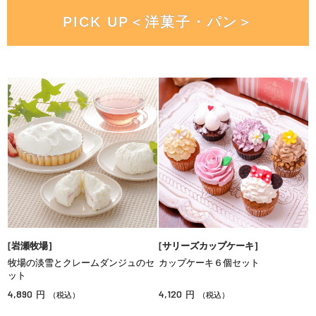
PICK UP＜洋菓子・パン＞
［岩瀬牧場］
［サリーズカップケーキ］
牧場の淡雪とクレームダンジュのセ
カップケーキ６個セット
ット
4,890
4,120
円
円
（税込）
（税込）