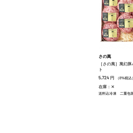
さの萬
［さの萬］萬幻豚
ト
5,724
円
（8%税込
在庫：✕
送料込冷凍
二重包