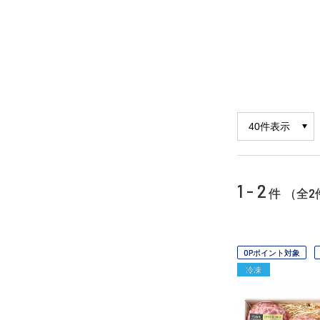
1 - 2
2
件 （全
OPポイント対象
冷凍