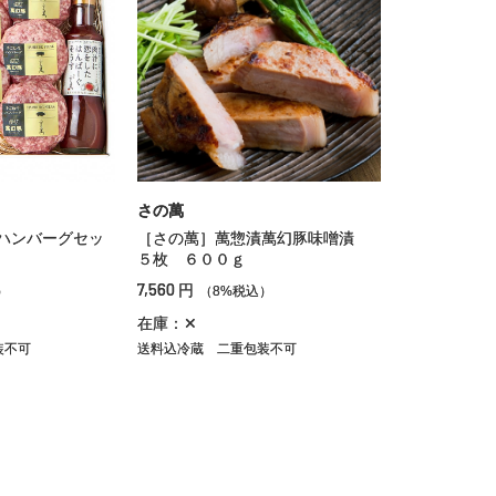
さの萬
ハンバーグセッ
［さの萬］萬惣漬萬幻豚味噌漬
５枚 ６００ｇ
7,560
円
）
（8%税込）
在庫：✕
装不可
送料込冷蔵
二重包装不可