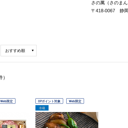
さの萬（さのまん
〒418-0067 
件）
Web限定
OPポイント対象
Web限定
冷蔵