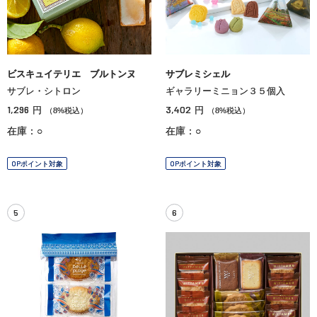
ビスキュイテリエ ブルトンヌ
サブレミシェル
サブレ・シトロン
ギャラリーミニョン３５個入
1,296
3,402
円
円
（8%税込）
（8%税込）
在庫：○
在庫：○
OPポイント対象
OPポイント対象
5
6