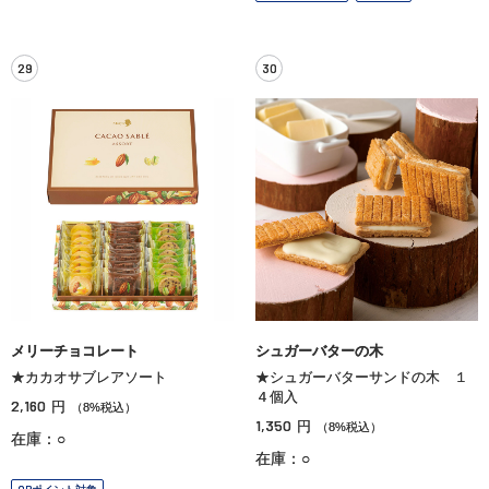
29
30
メリーチョコレート
シュガーバターの木
★カカオサブレアソート
★シュガーバターサンドの木 １
４個入
2,160
円
（8%税込）
1,350
円
（8%税込）
在庫：○
在庫：○