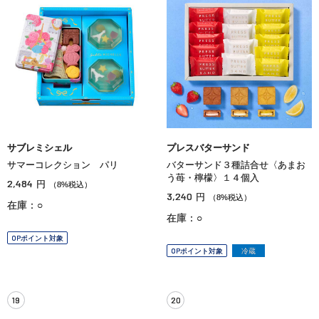
サブレミシェル
プレスバターサンド
サマーコレクション パリ
バターサンド３種詰合せ〈あまお
う苺・檸檬〉１４個入
2,484
円
（8%税込）
3,240
円
（8%税込）
在庫：○
在庫：○
OPポイント対象
OPポイント対象
冷蔵
19
20