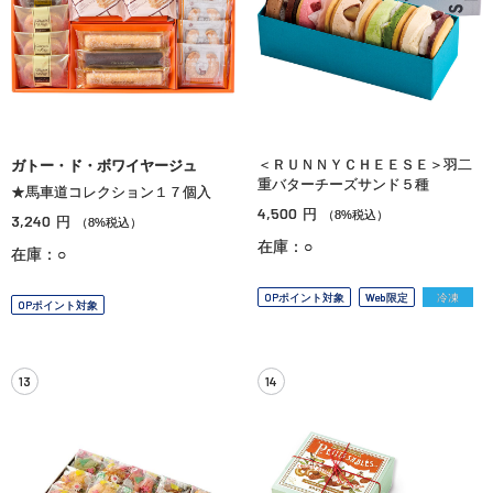
＜ＲＵＮＮＹＣＨＥＥＳＥ＞羽二
ガトー・ド・ボワイヤージュ
重バターチーズサンド５種
★馬車道コレクション１７個入
4,500
円
（8%税込）
3,240
円
（8%税込）
在庫：○
在庫：○
OPポイント対象
Web限定
冷凍
OPポイント対象
13
14