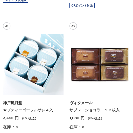
OPポイント対象
OPポイント対象
31
32
神戸風月堂
ヴィタメール
★プティーゴーフルサレ４入
サブレ・ショコラ １２枚入
3,456
1,080
円
円
（8%税込）
（8%税込）
在庫：○
在庫：○