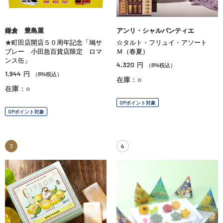
鎌倉 豊島屋
アンリ・シャルパンティエ
★町田店開店５０周年記念「鳩サ
☆タルト・フリュイ・アソート
ブレー 小田急百貨店限定 ロマ
Ｍ（春夏）
ンス缶」
4,320
円
（8%税込）
1,944
円
（8%税込）
在庫：○
在庫：○
OPポイント対象
OPポイント対象
3
4