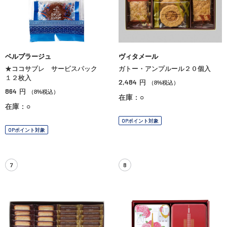
ベルプラージュ
ヴィタメール
★ココサブレ サービスパック
ガトー・アンプルール２０個入
１２枚入
2,484
円
（8%税込）
864
円
（8%税込）
在庫：○
在庫：○
OPポイント対象
OPポイント対象
7
8