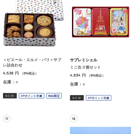
＜ピエール・エルメ・パリ＞サブ
サブレミシェル
レ詰合わせ
ミニ缶３個セット
4,536
円
（8%税込）
4,934
円
（8%税込）
在庫：○
在庫：○
NEW
OPポイント対象
Web限定
NEW
OPポイント対象
17
18