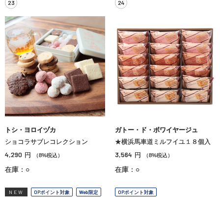
23
24
トシ・ヨロイヅカ
ガトー・ド・ボワイヤージュ
ショコラサブレコレクション
★横浜馬車道ミルフイユ１８個入
4,290
3,564
円
円
（8%税込）
（8%税込）
在庫：○
在庫：○
NEW
OPポイント対象
Web限定
OPポイント対象