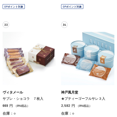
OPポイント対象
OPポイント対象
33
34
ヴィタメール
神戸風月堂
サブレ・ショコラ ７枚入
★プティーゴーフルサレ３入
669
2,592
円
円
（8%税込）
（8%税込）
在庫：○
在庫：○