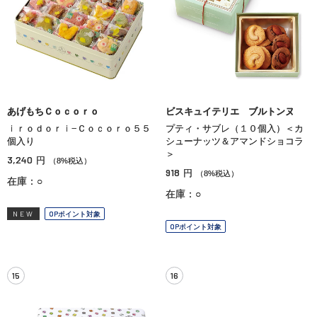
あげもちＣｏｃｏｒｏ
ビスキュイテリエ ブルトンヌ
ｉｒｏｄｏｒｉ−Ｃｏｃｏｒｏ５５
プティ・サブレ（１０個入）＜カ
個入り
シューナッツ＆アマンドショコラ
＞
3,240
円
（8%税込）
918
円
（8%税込）
在庫：○
在庫：○
NEW
OPポイント対象
OPポイント対象
15
16