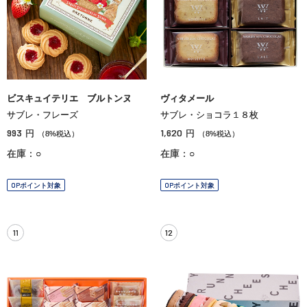
ビスキュイテリエ ブルトンヌ
ヴィタメール
サブレ・フレーズ
サブレ・ショコラ１８枚
993
1,620
円
円
（8%税込）
（8%税込）
在庫：○
在庫：○
OPポイント対象
OPポイント対象
11
12