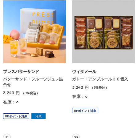
プレスバターサンド
ヴィタメール
バターサンド・フルーツジュレ詰
ガトー・アンプルール３０個入
合せ
3,240
円
（8%税込）
3,240
円
（8%税込）
在庫：○
在庫：○
OPポイント対象
OPポイント対象
冷蔵
21
22