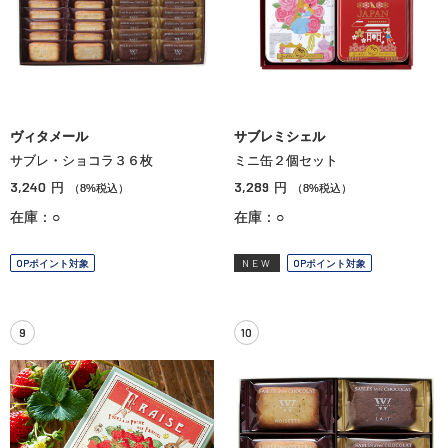
ヴィタメール
サブレミシェル
サブレ・ショコラ３６枚
ミニ缶２個セット
3,240
3,289
円
円
（8%税込）
（8%税込）
在庫：○
在庫：○
OPポイント対象
NEW
OPポイント対象
9
10