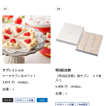
27
28
サブレミシェル
明治記念館
ケーキサブレ缶ホワイト
［明治記念館］福サブレ ２４枚
入り
3,672
円
（8%税込）
4,906
円
（8%税込）
在庫：○
在庫：○
NEW
OPポイント対象
冷蔵
OPポイント対象
Web限定