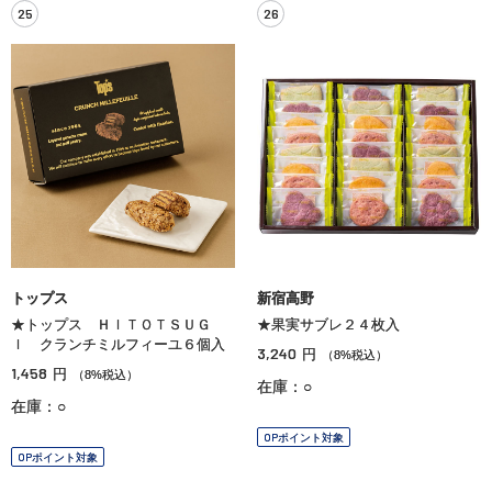
25
26
トップス
新宿高野
★トップス ＨＩＴＯＴＳＵＧ
★果実サブレ２４枚入
Ｉ クランチミルフィーユ６個入
3,240
円
（8%税込）
1,458
円
（8%税込）
在庫：○
在庫：○
OPポイント対象
OPポイント対象