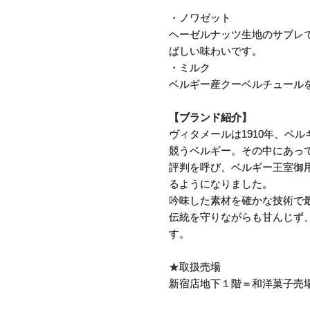
・ノワゼット
ヘーゼルナッツ生地のサブレ
ばしい味わいです。
・ミルク
ベルギー産クーベルチュール
【ブランド紹介】
ヴィタメールは1910年、ベ
競うベルギー。その中にあっ
評判を呼び、ベルギー王室御
るようになりました。
吟味した素材を確かな技術で
伝統を守りながらも甘んじず
す。
★取扱売場
新宿店地下１階＝和洋菓子売