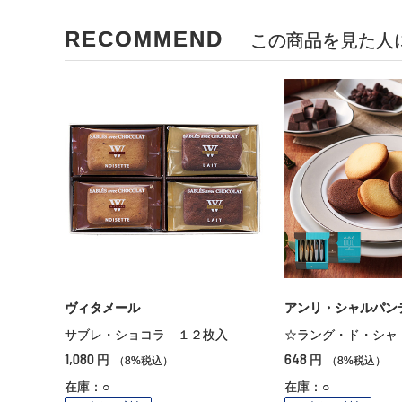
RECOMMEND
この商品を見た人
ヴィタメール
アンリ・シャルパン
サブレ・ショコラ １２枚入
☆ラング・ド・シャ
1,080
648
円
円
（8%税込）
（8%税込）
在庫：○
在庫：○