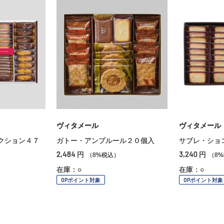
ヴィタメール
ヴィタメール
クション４７
ガトー・アンプルール２０個入
サブレ・ショ
2,484
3,240
円
円
（8%税込）
（8
在庫：○
在庫：○
OPポイント対象
OPポイント対象