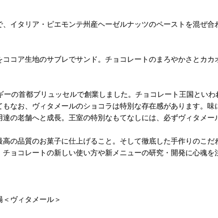
で、イタリア・ピエモンテ州産ヘーゼルナッツのペーストを混ぜ合
をココア生地のサブレでサンド。チョコレートのまろやかさとカカ
ルギーの首都ブリュッセルで創業しました。チョコレート王国とい
てもなお、ヴィタメールのショコラは特別な存在感があります。味
用達の老舗へと成長。王室の特別なもてなしには、必ずヴィタメー
最高の品質のお菓子に仕上げること。そして徹底した手作りのこだ
、チョコレートの新しい使い方や新メニューの研究・開発に心魂を
場＜ヴィタメール＞