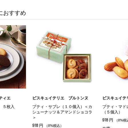
におすすめ
ティエ
ビスキュイテリエ ブルトンヌ
ビスキュイテ
 ５枚入
プティ・サブレ（１０個入）＜カ
プティ・マド
シューナッツ＆アマンドショコラ
（５個入）
＞
918
円
（8%税
918
円
（8%税込）