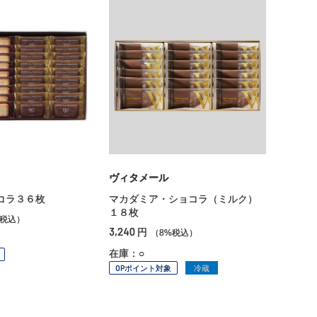
ヴィタメール
コラ３６枚
マカダミア・ショコラ（ミルク）
１８枚
%税込）
3,240
円
（8%税込）
在庫：○
OPポイント対象
冷蔵