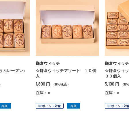
鎌倉ウィッチ
鎌倉ウィッチ
ラムレーズン）
☆鎌倉ウィッチアソート １０個
☆鎌倉ウィッ
入
３０個入
1,800
5,100
円
円
）
（8%税込）
（8
在庫：○
在庫：○
冷蔵
OPポイント対象
冷蔵
OPポイント対