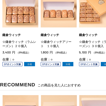
鎌倉ウィッチ
鎌倉ウィッチ
鎌倉ウィッチ
☆鎌倉ウィッチ（ラムレ
☆鎌倉ウィッチアソー
☆鎌倉ウィッチ（
ーズン）２０個入
ト １０個入
ーズン）３０個入
3,400
1,800
5,100
円
円
円
（8%税込）
（8%税込）
（8%税込
在庫：○
在庫：○
在庫：○
OPポイント対象
冷蔵
OPポイント対象
冷蔵
OPポイント対象
RECOMMEND
この商品を見た人におすすめ