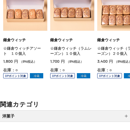
鎌倉ウィッチ
鎌倉ウィッチ
鎌倉ウィッチ
☆鎌倉ウィッチアソー
☆鎌倉ウィッチ（ラムレ
☆鎌倉ウィッチ（
ト １０個入
ーズン）１０個入
ーズン）２０個入
1,800
1,700
3,400
円
円
円
（8%税込）
（8%税込）
（8%税込
在庫：○
在庫：○
在庫：○
OPポイント対象
冷蔵
OPポイント対象
冷蔵
OPポイント対象
関連カテゴリ
洋菓子
シュークリーム