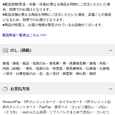
■配送形態(常温・冷蔵・冷凍)が異なる商品を同時にご注文いただいた場
合、別便でのお届けとなります。
■取扱店舗が異なる商品を同時にご注文いただいた場合、店舗ごとの発送
となるため、別便でのお届けとなります。
■商品の性質上、お届け地域が限定されているお品物がございます。
配送料金一覧表はこちら >>>
のし（掛紙）
無地・御祝・粗品・包装のみ・御見舞・寿・残暑御見舞・無地・内祝・
内祝（結婚）・御礼・包装のみ・快気祝・御見舞御礼・仏無地・仏無地
／状付・仏事包装のみ・志・志／状付・御霊前・御仏前・御供
お支払方法
AmazonPay・OPクレジットカード・ロイヤルカード・OPクレジット以
外のクレジットカード・PayPay・楽天ペイ・コンビニ後払い・ｄ払い
（ドコモ）・auかんたん決済・ソフトバンクまとめて支払い・コンビニ