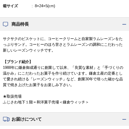
箱サイズ
8×24×5(cm)
商品特長
サクサクのビスケットに、コーヒークリームと自家製ラムレーズンをた
っぷりサンド。コーヒーのほろ苦さとラムレーズンの調和にこだわった
新しいレーズンウィッチです。
【ブランド紹介】
1988年に鎌倉御成通りに創業して以来、「良質な素材」と「手づくりの
温かみ」にこだわったお菓子を作り続けています。鎌倉土産の定番とし
て愛され続ける「レーズンウィッチ」など、創業30年で培った確かな品
質で焼き上げたお菓子をお楽しみ下さい。
★取扱売場
ふじさわ地下１階＝和洋菓子売場＜鎌倉ウィッチ＞
お届けについて