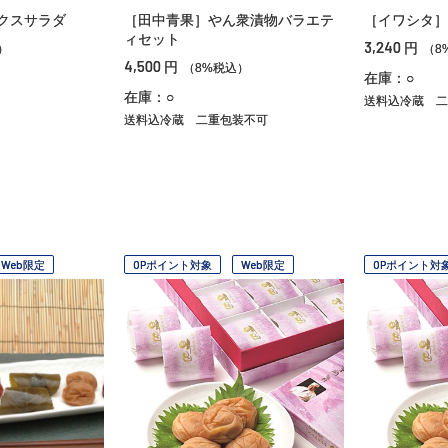
クスサラダ
［田中青果］やん衆漬物バラエテ
［イワシタ］
ィセット
3,240
円
）
（8
4,500
円
（8%税込）
在庫：○
在庫：○
送料込冷蔵
二
送料込冷蔵
二重包装不可
Web限定
OPポイント対象
Web限定
OPポイント対