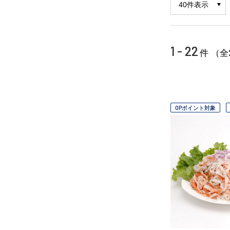
1 - 22
件 （全
OPポイント対象