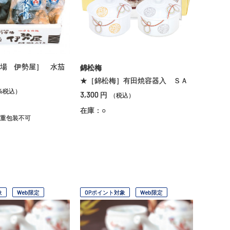
場 伊勢屋］ 水茄
錦松梅
★［錦松梅］有田焼容器入 ＳＡ
%税込）
3,300
円
（税込）
在庫：○
重包装不可
象
Web限定
OPポイント対象
Web限定