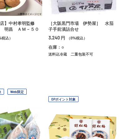
商店】中村孝明監修
［大阪黒門市場 伊勢屋］ 水茄
 明昌 ＡＭ－５０
子手前漬詰合せ
3,240
円
%税込）
（8%税込）
在庫：○
送料込冷蔵
二重包装不可
象
Web限定
OPポイント対象