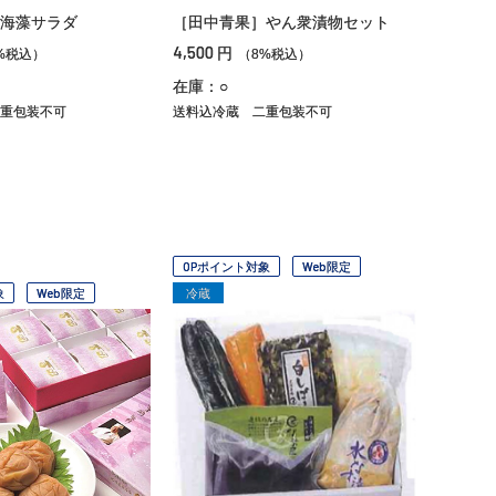
海藻サラダ
［田中青果］やん衆漬物セット
4,500
円
%税込）
（8%税込）
在庫：○
重包装不可
送料込冷蔵
二重包装不可
OPポイント対象
Web限定
象
Web限定
冷蔵