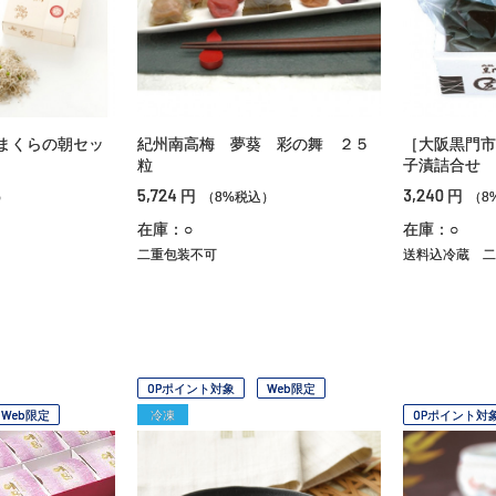
まくらの朝セッ
紀州南高梅 夢葵 彩の舞 ２５
［大阪黒門市
粒
子漬詰合せ
5,724
3,240
円
円
）
（8%税込）
（8
在庫：○
在庫：○
二重包装不可
送料込冷蔵
二
OPポイント対象
Web限定
Web限定
冷凍
OPポイント対