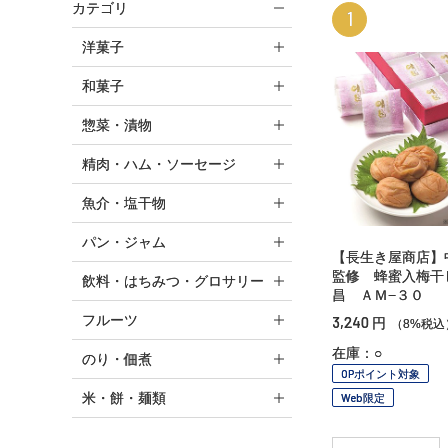
カテゴリ
1
洋菓子
和菓子
惣菜・漬物
精肉・ハム・ソーセージ
魚介・塩干物
パン・ジャム
【長生き屋商店】
監修 蜂蜜入梅干
飲料・はちみつ・グロサリー
昌 ＡＭ−３０
フルーツ
3,240
円
（8%税込
在庫：○
のり・佃煮
OPポイント対象
米・餅・麺類
Web限定