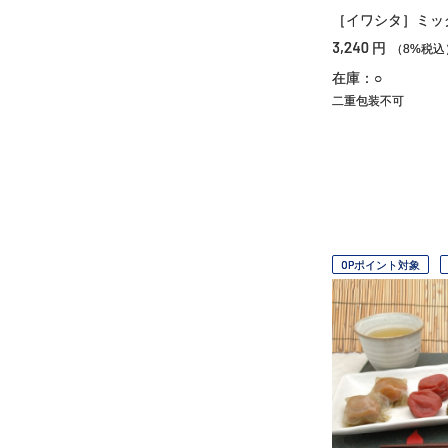
［イワシタ］ミッ
3,240
円
（8%税込
在庫：○
二重包装不可
OPポイント対象