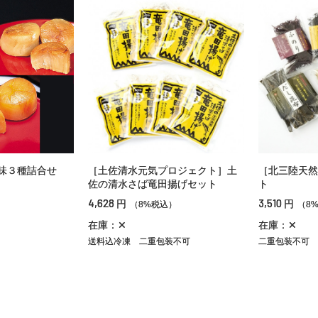
味３種詰合せ
［土佐清水元気プロジェクト］土
［北三陸天然
佐の清水さば竜田揚げセット
ト
）
4,628
3,510
円
円
（8%税込）
（8
在庫：✕
在庫：✕
送料込冷凍
二重包装不可
二重包装不可