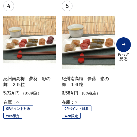
4
5
もっと
見る
紀州南高梅 夢葵 彩の
紀州南高梅 夢葵 彩の
舞 ２５粒
舞 １６粒
5,724
3,564
円
円
（8%税込）
（8%税込）
在庫：○
在庫：○
OPポイント対象
OPポイント対象
Web限定
Web限定