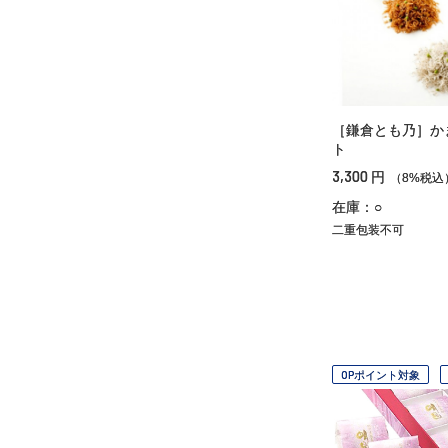
［鎌倉とも乃］か
ト
3,300
円
（8%税込
在庫：○
二重包装不可
OPポイント対象