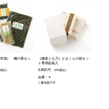
市場］ 磯の香セッ
［鎌倉とも乃］かまくらの朝セッ
ト専用貼箱入
3,600
円
%税込）
（8%税込）
在庫：✕
二重包装不可