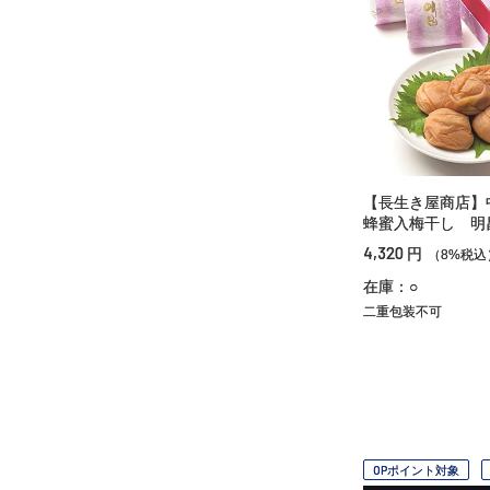
【長生き屋商店
蜂蜜入梅干し 明
4,320
円
（8%税込
在庫：○
二重包装不可
OPポイント対象