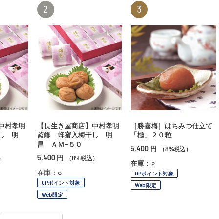
2
3
中村孝明
【長生き屋商店】中村孝明
［勝喜梅］はちみつ仕立て
し 明
監修 蜂蜜入梅干し 明
「極」２０粒
昌 ＡＭ−５０
5,400
円
（8%税込）
5,400
円
）
（8%税込）
在庫：○
在庫：○
OPポイント対象
OPポイント対象
Web限定
Web限定