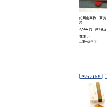
紀州南高梅 夢葵
粒
3,564
円
（8%税込
在庫：○
二重包装不可
OPポイント対象