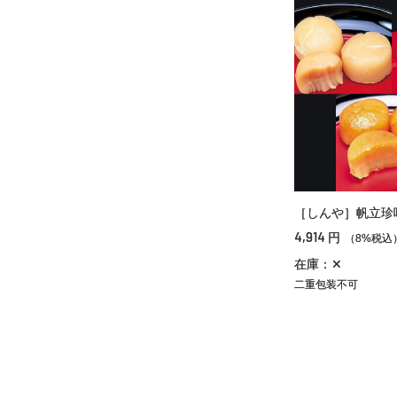
［しんや］帆立珍
4,914
円
（8%税込
在庫：✕
二重包装不可