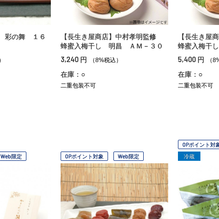
 彩の舞 １６
【長生き屋商店】中村孝明監修
【長生き屋
蜂蜜入梅干し 明昌 ＡＭ－３０
蜂蜜入梅干し
3,240
5,400
円
円
）
（8%税込）
（8
在庫：○
在庫：○
二重包装不可
二重包装不可
OPポイント対
Web限定
OPポイント対象
Web限定
冷蔵