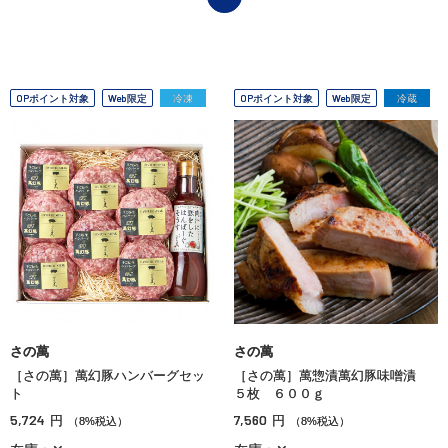
OPポイント対象
Web限定
冷凍
OPポイント対象
Web限定
冷蔵
さの萬
さの萬
［さの萬］萬幻豚ハンバーグセッ
［さの萬］萬惣漬萬幻豚味噌漬
ト
５枚 ６００ｇ
5,724
7,560
円
円
（8%税込）
（8%税込）