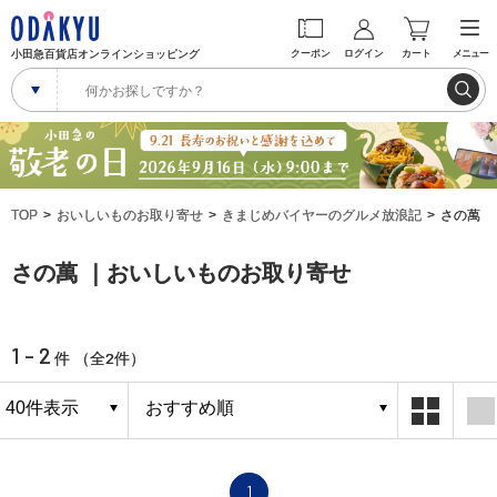
小田急百貨店オンラインショッピング
クーポン
ログイン
カート
メニュー
TOP
おいしいものお取り寄せ
きまじめバイヤーのグルメ放浪記
さの萬
さの萬 ｜おいしいものお取り寄せ
1 - 2
2
件 （全
件）
1