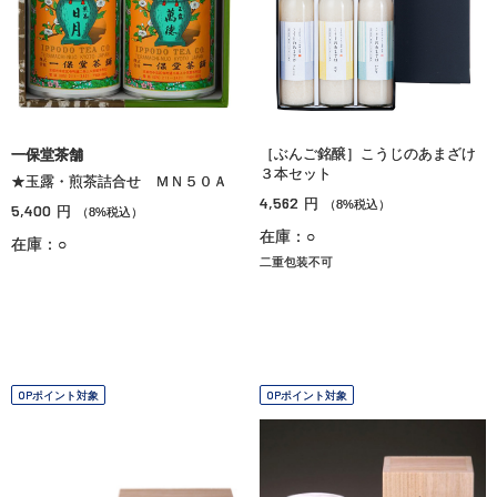
［ぶんご銘醸］こうじのあまざけ
一保堂茶舗
３本セット
★玉露・煎茶詰合せ ＭＮ５０Ａ
4,562
円
（8%税込）
5,400
円
（8%税込）
在庫：○
在庫：○
二重包装不可
OPポイント対象
OPポイント対象