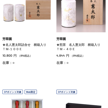
芳翠園
芳翠園
★名人憲太郎詰合せ 桐箱入り
★煎茶 名人憲太郎 桐箱入り
ＴＭ‐１００Ｅ
ＴＭ－４０Ｅ
10,800
4,644
円
円
（8%税込）
（8%税込）
在庫：○
在庫：○
OPポイント対象
Web限定
OPポイント対象