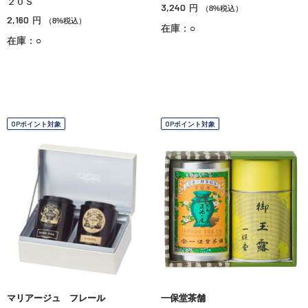
２０Ｓ
3,240
円
（8%税込）
2,160
円
（8%税込）
在庫：○
在庫：○
OPポイント対象
OPポイント対象
マリアージュ フレール
一保堂茶舗