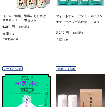
［ぶんご銘醸］酒蔵のあまざけ
フォートナム・アンド・メイソン
９００ｍｌ ６本セット
★ティーバッグ詰合せ ＦＭＢ－
6,294
３０Ｒ
円
（8%税込）
3,240
円
（8%税込）
在庫：○
二重包装不可
在庫：○
OPポイント対象
OPポイント対象