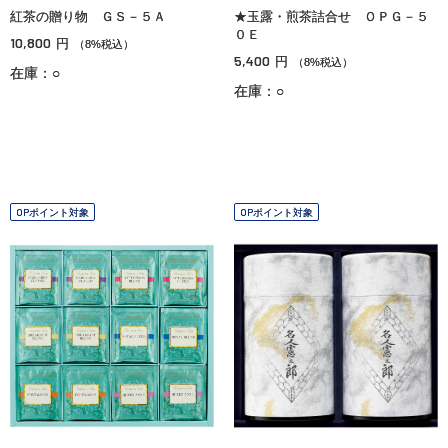
紅茶の贈り物 ＧＳ－５Ａ
★玉露・煎茶詰合せ ＯＰＧ－５
０Ｅ
10,800
円
（8%税込）
5,400
円
（8%税込）
在庫：○
在庫：○
OPポイント対象
OPポイント対象