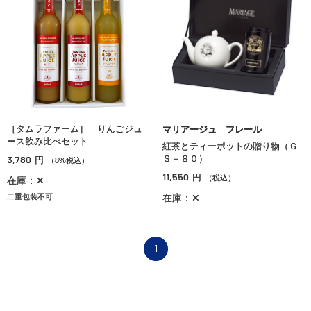
［タムラファーム］ りんごジュ
マリアージュ フレール
ース飲み比べセット
紅茶とティーポットの贈り物（Ｇ
3,780
Ｓ－８０）
円
（8%税込）
11,550
円
（税込）
在庫：✕
二重包装不可
在庫：✕
1