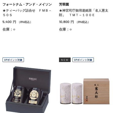
フォートナム・アンド・メイソン
芳翠園
★ティーバッグ詰合せ ＦＭＢ－
★神宮司庁御用達銘茶「名人憲太
５０Ｓ
郎」 ＴＭＴ－１００Ｅ
5,400
10,800
円
円
（8%税込）
（8%税込）
在庫：○
在庫：○
OPポイント対象
NEW
OPポイント対象