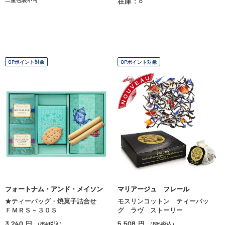
在庫：○
OPポイント対象
OPポイント対象
フォートナム・アンド・メイソン
マリアージュ フレール
★ティーバッグ・焼菓子詰合せ
モスリンコットン ティーバッ
ＦＭＲＳ－３０Ｓ
グ ラヴ ストーリー
3,240
5,508
円
円
（8%税込）
（8%税込）