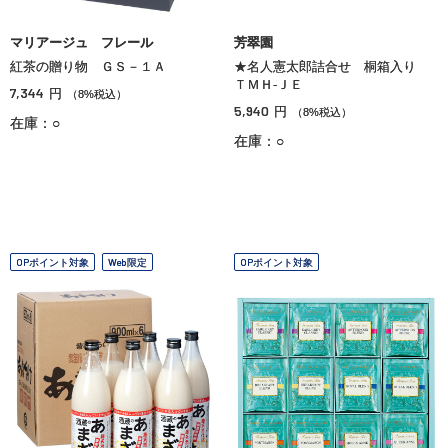
マリアージュ フレール
芳翠園
紅茶の贈り物 ＧＳ－１Ａ
★名人憲太郎詰合せ 桐箱入り
ＴＭＨ‐ＪＥ
7,344
円
（8%税込）
5,940
円
（8%税込）
在庫：○
在庫：○
OPポイント対象
Web限定
OPポイント対象