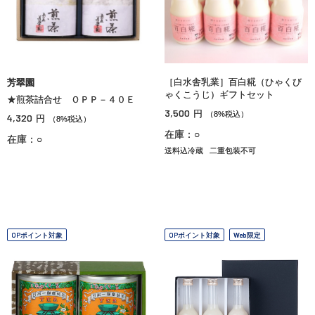
［白水舎乳業］百白糀（ひゃくび
芳翠園
ゃくこうじ）ギフトセット
★煎茶詰合せ ＯＰＰ－４０Ｅ
3,500
円
（8%税込）
4,320
円
（8%税込）
在庫：○
在庫：○
送料込冷蔵
二重包装不可
OPポイント対象
OPポイント対象
Web限定