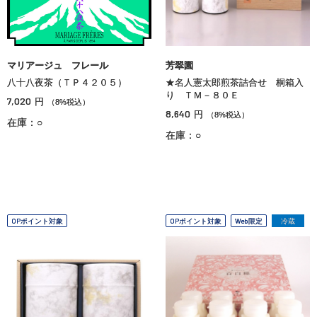
マリアージュ フレール
芳翠園
八十八夜茶（ＴＰ４２０５）
★名人憲太郎煎茶詰合せ 桐箱入
り ＴＭ－８０Ｅ
7,020
円
（8%税込）
8,640
円
（8%税込）
在庫：○
在庫：○
OPポイント対象
OPポイント対象
Web限定
冷蔵