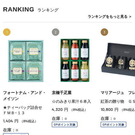
RANKING
ランキング
ランキングを
もっと見る
＞
1
2
3
フォートナム・アンド・
京橋千疋屋
マリアージュ フ
メイソン
☆のみきり果汁６本入
紅茶の贈り物 ＧＳ
★ティーバッグ詰合せ
4,320
10,800
円
円
（8%税込）
（8%税込
ＦＭＢ−１３
在庫：○
在庫：○
1,404
円
（8%税込）
OPポイント対象
OPポイント対象
在庫：○