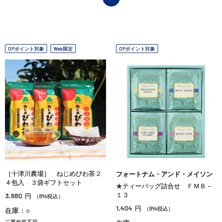
OPポイント対象
Web限定
OPポイント対象
［十津川農場］ ねじめびわ茶２
フォートナム・アンド・メイソン
４包入 ３袋ギフトセット
★ティーバッグ詰合せ ＦＭＢ－
3,980
１３
円
（8%税込）
1,404
円
（8%税込）
在庫：○
二重包装不可