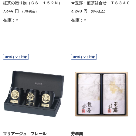
紅茶の贈り物（ＧＳ－１５２Ｎ）
★玉露・煎茶詰合せ ＴＳ３Ａ０
7,344
3,240
円
円
（8%税込）
（8%税込）
在庫：○
在庫：○
OPポイント対象
OPポイント対象
マリアージュ フレール
芳翠園