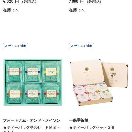
4,320
7,668
円
円
（8%税込）
（8%税込）
在庫：○
在庫：○
OPポイント対象
OPポイント対象
フォートナム・アンド・メイソン
一保堂茶舗
★ティーバッグ詰合せ ＦＭＢ－
★ティーバッグセット３６