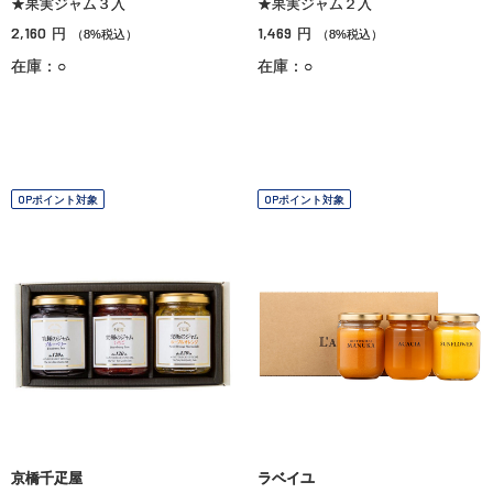
★果実ジャム３入
★果実ジャム２入
2,160
1,469
円
円
（8%税込）
（8%税込）
在庫：○
在庫：○
OPポイント対象
OPポイント対象
京橋千疋屋
ラベイユ