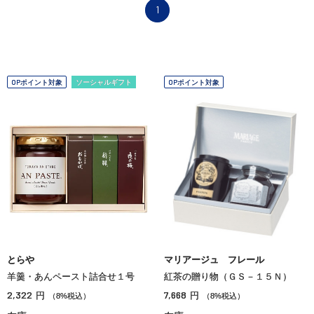
1
OPポイント対象
ソーシャルギフト
OPポイント対象
とらや
マリアージュ フレール
羊羹・あんペースト詰合せ１号
紅茶の贈り物（ＧＳ－１５Ｎ）
2,322
7,668
円
円
（8%税込）
（8%税込）