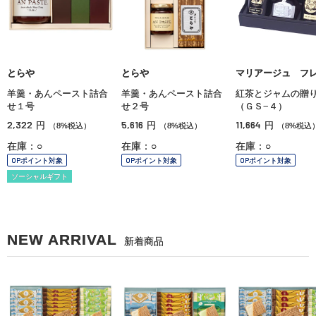
とらや
とらや
マリアージュ フ
羊羹・あんペースト詰合
羊羹・あんペースト詰合
紅茶とジャムの贈
せ１号
せ２号
（ＧＳ−４）
2,322
5,616
11,664
円
円
円
（8%税込）
（8%税込）
（8%税込
在庫：○
在庫：○
在庫：○
OPポイント対象
OPポイント対象
OPポイント対象
ソーシャルギフト
NEW ARRIVAL
新着商品