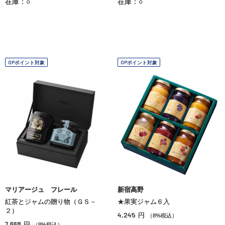
在庫：○
在庫：○
OPポイント対象
OPポイント対象
マリアージュ フレール
新宿高野
紅茶とジャムの贈り物（ＧＳ－
★果実ジャム６入
２）
4,245
円
（8%税込）
7,668
円
（8%税込）