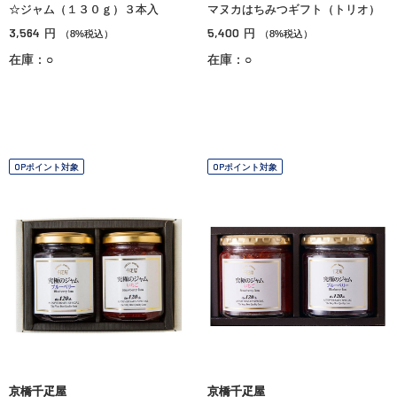
☆ジャム（１３０ｇ）３本入
マヌカはちみつギフト（トリオ）
3,564
5,400
円
円
（8%税込）
（8%税込）
在庫：○
在庫：○
OPポイント対象
OPポイント対象
京橋千疋屋
京橋千疋屋