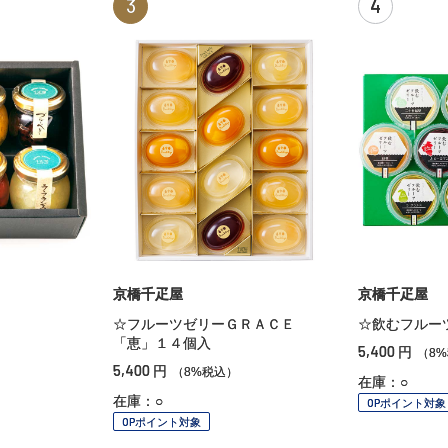
3
4
京橋千疋屋
京橋千疋屋
☆フルーツゼリーＧＲＡＣＥ
☆飲むフルー
「恵」１４個入
5,400
円
（8
5,400
円
（8%税込）
在庫：○
在庫：○
OPポイント対象
OPポイント対象