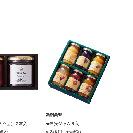
新宿高野
６０ｇ）２本入
★果実ジャム６入
4,245
円
%税込）
（8%税込）