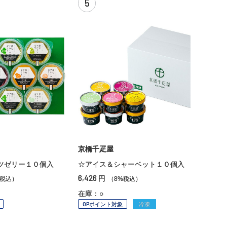
5
京橋千疋屋
ツゼリー１０個入
☆アイス＆シャーベット１０個入
6,426
円
%税込）
（8%税込）
在庫：○
OPポイント対象
冷凍