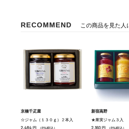
RECOMMEND
この商品を見た人
京橋千疋屋
新宿高野
☆ジャム（１３０ｇ）２本入
★果実ジャム３入
2,484
2,160
円
円
（8%税込）
（8%税込）