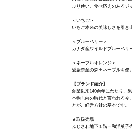
ぷり使い、食べ応えのあるジ
＜いちご＞
いちご本来の美味しさを引き
＜ブルーベリー＞
カナダ産ワイルドブルーベリ
＜ネーブルオレンジ＞
愛媛県産の森田ネーブルを使
【ブランド紹介】
創業以来140余年にわたり、
本物志向の時代と言われる今
とが、経営方針の基本です。
★取扱売場
ふじさわ地下１階＝和洋菓子