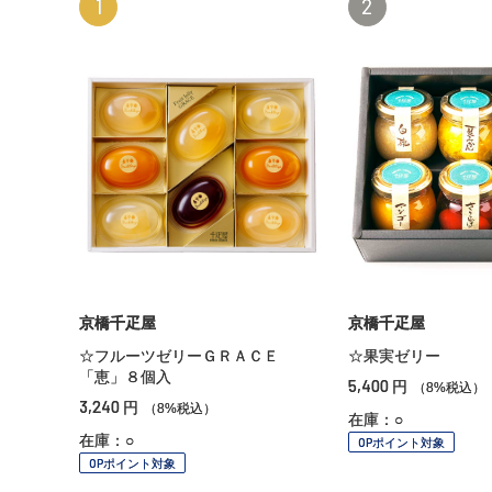
1
2
京橋千疋屋
京橋千疋屋
☆フルーツゼリーＧＲＡＣＥ
☆果実ゼリー
「恵」８個入
5,400
円
（8%税込）
3,240
円
（8%税込）
在庫：○
在庫：○
OPポイント対象
OPポイント対象