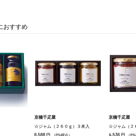
におすすめ
京橋千疋屋
京橋千疋屋
☆ジャム（２６０ｇ）３本入
☆ジャム（２
6,588
4,536
円
円
（8%税込）
（8