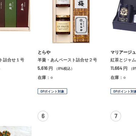
とらや
マリアージュ
ト詰合せ１号
羊羹・あんペースト詰合せ２号
紅茶とジャム
5,616
11,664
円
円
）
（8%税込）
（8
在庫：○
在庫：○
OPポイント対象
OPポイント対
6
7