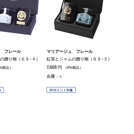
 フレール
マリアージュ フレール
の贈り物（ＧＳ−４）
紅茶とジャムの贈り物（ＧＳ−２）
7,668
円
%税込）
（8%税込）
在庫：○
象
OPポイント対象