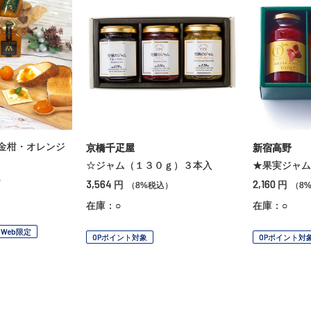
金柑・オレンジ
京橋千疋屋
新宿高野
☆ジャム（１３０ｇ）３本入
★果実ジャム
）
3,564
2,160
円
円
（8%税込）
（8
在庫：○
在庫：○
Web限定
OPポイント対象
OPポイント対