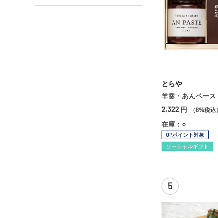
とらや
羊羹・あんペース
2,322
円
（8%税込
在庫：○
OPポイント対象
ソーシャルギフト
5