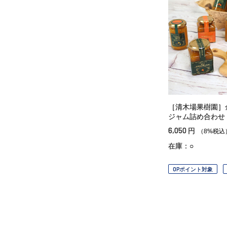
［清木場果樹園］
ジャム詰め合わせ
6,050
円
（8%税込
在庫：○
OPポイント対象