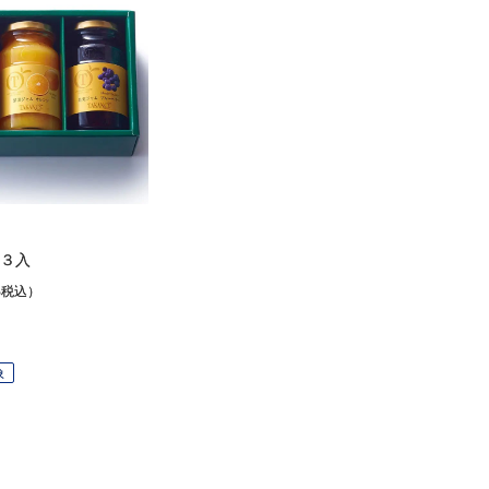
３入
%税込）
象