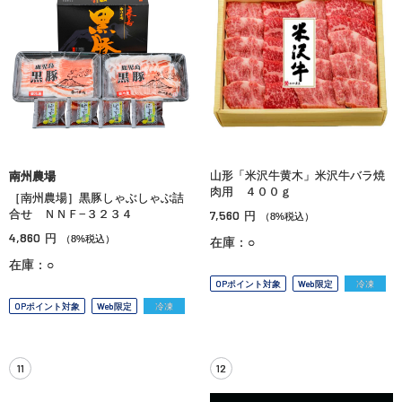
山形「米沢牛黄木」米沢牛バラ焼
南州農場
肉用 ４００ｇ
［南州農場］黒豚しゃぶしゃぶ詰
合せ ＮＮＦ−３２３４
7,560
円
（8%税込）
4,860
円
（8%税込）
在庫：○
在庫：○
OPポイント対象
Web限定
冷凍
OPポイント対象
Web限定
冷凍
11
12