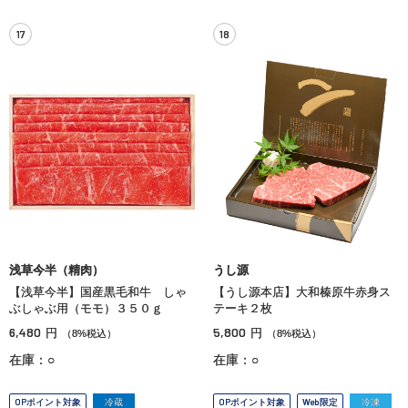
17
18
浅草今半（精肉）
うし源
【浅草今半】国産黒毛和牛 しゃ
【うし源本店】大和榛原牛赤身ス
ぶしゃぶ用（モモ）３５０ｇ
テーキ２枚
6,480
5,800
円
円
（8%税込）
（8%税込）
在庫：○
在庫：○
OPポイント対象
冷蔵
OPポイント対象
Web限定
冷凍