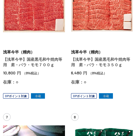
浅草今半（精肉）
浅草今半（精肉）
【浅草今半】国産黒毛和牛焼肉等
【浅草今半】国産黒毛和牛焼肉等
用 肩・バラ・モモ７００ｇ
用 肩・バラ・モモ３５０ｇ
10,800
6,480
円
円
（8%税込）
（8%税込）
在庫：○
在庫：○
OPポイント対象
冷蔵
OPポイント対象
冷蔵
7
8