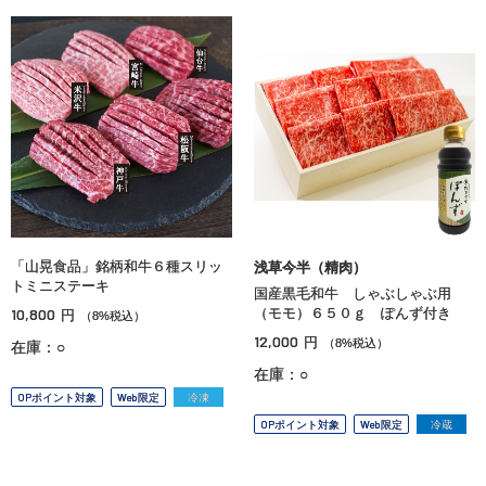
「山晃食品」銘柄和牛６種スリッ
浅草今半（精肉）
トミニステーキ
国産黒毛和牛 しゃぶしゃぶ用
10,800
（モモ）６５０ｇ ぽんず付き
円
（8%税込）
12,000
円
（8%税込）
在庫：○
在庫：○
OPポイント対象
Web限定
冷凍
OPポイント対象
Web限定
冷蔵