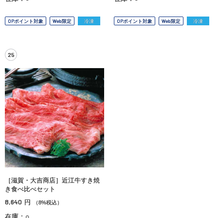
OPポイント対象
Web限定
冷凍
OPポイント対象
Web限定
冷凍
25
［滋賀・大吉商店］近江牛すき焼
き食べ比べセット
8,640
円
（8%税込）
在庫：○