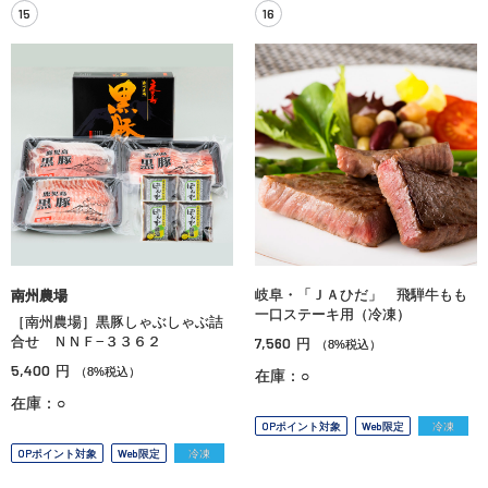
15
16
岐阜・「ＪＡひだ」 飛騨牛もも
南州農場
一口ステーキ用（冷凍）
［南州農場］黒豚しゃぶしゃぶ詰
合せ ＮＮＦ−３３６２
7,560
円
（8%税込）
5,400
円
（8%税込）
在庫：○
在庫：○
OPポイント対象
Web限定
冷凍
OPポイント対象
Web限定
冷凍