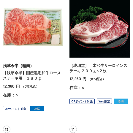
［琥珀堂］ 米沢牛サーロインス
浅草今半（精肉）
テーキ２００ｇ×２枚
【浅草今半】国産黒毛和牛ロース
ステーキ用 ３８０ｇ
12,960
円
（8%税込）
12,960
円
（8%税込）
在庫：○
在庫：○
OPポイント対象
Web限定
冷凍
OPポイント対象
冷蔵
13
14