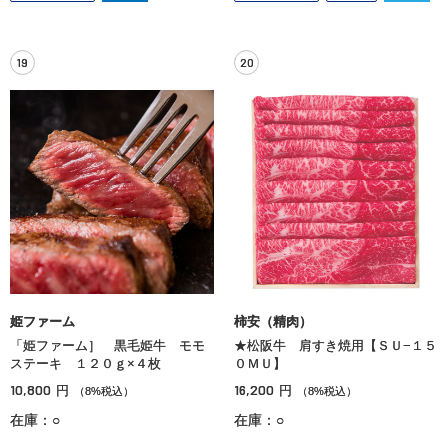
19
20
姫ファーム
柿安（精肉）
「姫ファーム］ 黒毛姫牛 モモ
★松阪牛 肩すき焼用【ＳＵ−１５
ステーキ １２０ｇ×４枚
０ＭＵ】
10,800
16,200
円
円
（8%税込）
（8%税込）
在庫：○
在庫：○