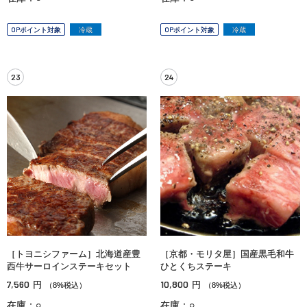
OPポイント対象
冷蔵
OPポイント対象
冷蔵
23
24
［トヨニシファーム］北海道産豊
［京都・モリタ屋］国産黒毛和牛
西牛サーロインステーキセット
ひとくちステーキ
7,560
10,800
円
円
（8%税込）
（8%税込）
在庫：○
在庫：○