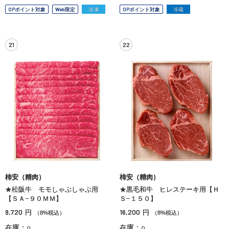
OPポイント対象
Web限定
冷凍
OPポイント対象
冷蔵
21
22
柿安（精肉）
柿安（精肉）
★松阪牛 モモしゃぶしゃぶ用
★黒毛和牛 ヒレステーキ用【Ｈ
【ＳＡ−９０ＭＭ】
Ｓ−１５０】
9,720
16,200
円
円
（8%税込）
（8%税込）
在庫：○
在庫：○