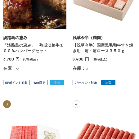
淡路島の恵み
浅草今半（精肉）
「淡路島の恵み」 熟成淡路牛１
【浅草今半】国産黒毛和牛すき焼
００％ハンバーグセット
き用 肩・肩ロース３５０ｇ
3,780
6,480
円
円
（8%税込）
（8%税込）
在庫：○
在庫：○
OPポイント対象
Web限定
冷凍
OPポイント対象
冷蔵
3
4