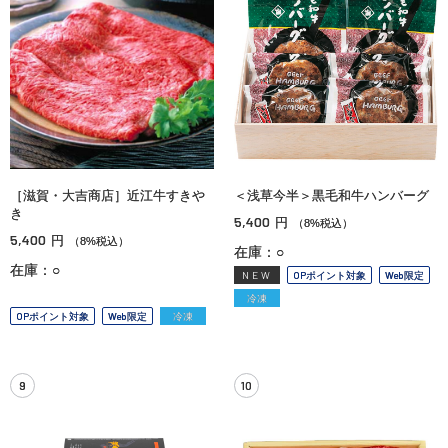
［滋賀・大吉商店］近江牛すきや
＜浅草今半＞黒毛和牛ハンバーグ
き
5,400
円
（8%税込）
5,400
円
（8%税込）
在庫：○
在庫：○
NEW
OPポイント対象
Web限定
冷凍
OPポイント対象
Web限定
冷凍
9
10