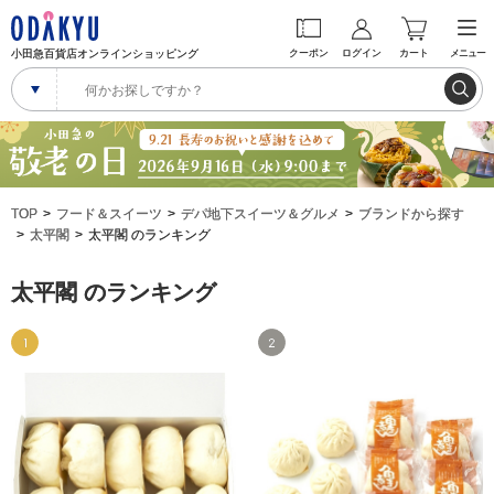
小田急百貨店オンラインショッピング
クーポン
ログイン
カート
メニュー
TOP
フード＆スイーツ
デパ地下スイーツ＆グルメ
ブランドから探す
太平閣
太平閣 のランキング
太平閣 のランキング
1
2