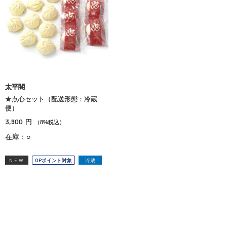
太平閣
★点心セット（配送形態：冷蔵
便）
3,900
円
（8%税込）
在庫：○
NEW
OPポイント対象
冷蔵