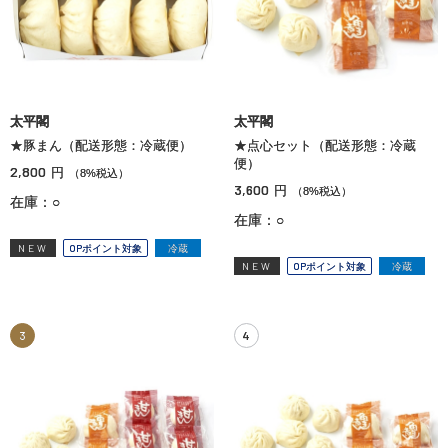
太平閣
太平閣
★豚まん（配送形態：冷蔵便）
★点心セット（配送形態：冷蔵
便）
2,800
円
（8%税込）
3,600
円
（8%税込）
在庫：○
在庫：○
NEW
OPポイント対象
冷蔵
NEW
OPポイント対象
冷蔵
3
4