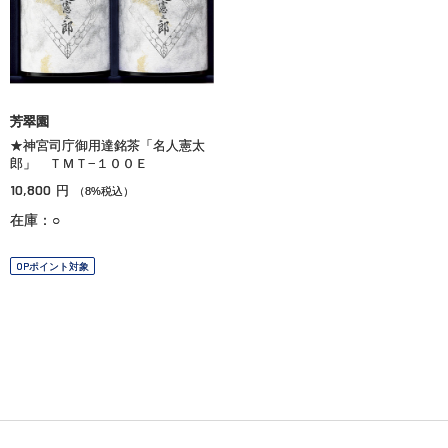
芳翠園
★神宮司庁御用達銘茶「名人憲太
郎」 ＴＭＴ−１００Ｅ
10,800
円
（8%税込）
在庫：○
OPポイント対象