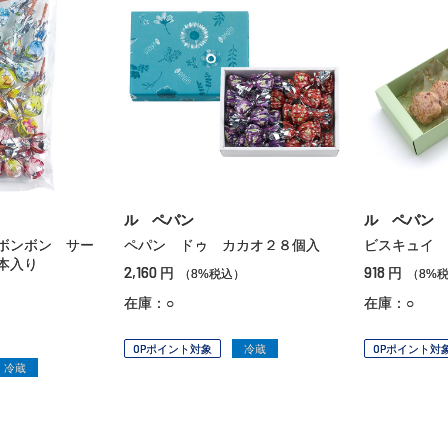
ル ペパン
ル ペパン
ボンボン サー
ペパン ドゥ カカオ２８個入
ビスキュイ 
本入り
2,160
918
円
円
（8%税込）
（8%
）
在庫：○
在庫：○
OPポイント対象
冷蔵
OPポイント対
冷蔵