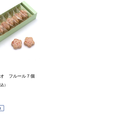
オ フルール７個
税込）
象