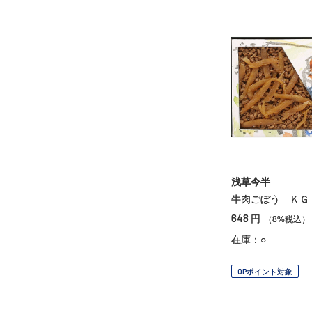
浅草今半
牛肉ごぼう ＫＧ
648
円
（8%税込）
在庫：○
OPポイント対象