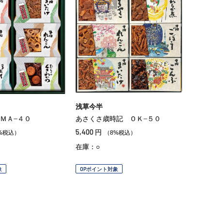
浅草今半
ＭＡ−４０
あさくさ歳時記 ＯＫ−５０
5,400
円
%税込）
（8%税込）
在庫：○
象
OPポイント対象