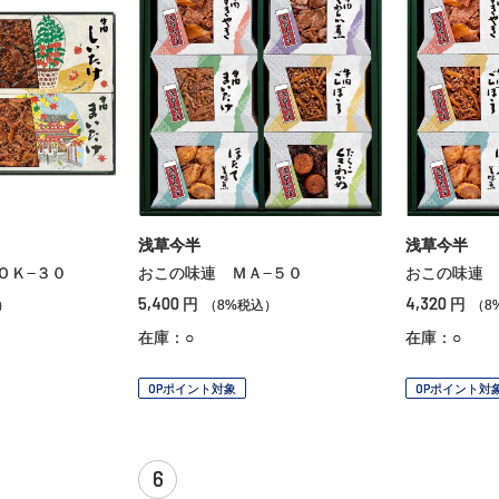
浅草今半
浅草今半
ＯＫ−３０
おこの味連 ＭＡ−５０
おこの味連 
5,400
4,320
円
円
）
（8%税込）
（8
在庫：○
在庫：○
OPポイント対象
OPポイント対
6