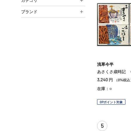
カテゴリ
ブランド
浅草今半
あさくさ歳時記 
3,240
円
（8%税込
在庫：○
OPポイント対象
5