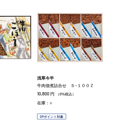
浅草今半
牛肉佃煮詰合せ Ｓ−１００Ｚ
10,800
円
（8%税込）
在庫：○
OPポイント対象