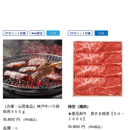
OPポイント対象
Web限定
冷凍
OPポイント対象
冷蔵
［兵庫・山晃食品］神戸牛バラ焼
柿安（精肉）
肉用４５０ｇ
★黒毛和牛 肩すき焼用【ＳＵ－
10,800
１００Ｕ】
円
（8%税込）
10,800
円
（8%税込）
在庫：○