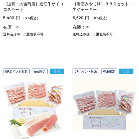
［滋賀・大吉商店］近江牛サイコ
［湘南みやじ豚］ＢＢＱセット＋
ロステーキ
生ジャーキー
5,400
5,620
円
円
（8%税込）
（8%税込）
在庫：○
在庫：✕
送料込冷凍
二重包装不可
送料込冷凍
二重包装不可
OPポイント対象
Web限定
冷凍
OPポイント対象
Web限定
冷凍