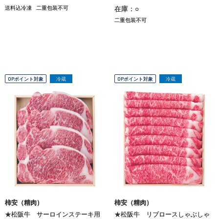
送料込冷凍
二重包装不可
在庫：○
二重包装不可
OPポイント対象
冷蔵
OPポイント対象
冷蔵
柿安（精肉）
柿安（精肉）
★松阪牛 サーロインステーキ用
★松阪牛 リブロースしゃぶしゃ