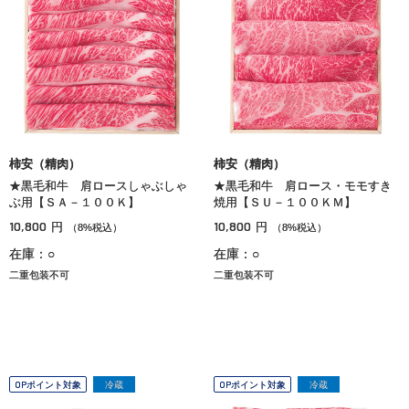
柿安（精肉）
柿安（精肉）
★黒毛和牛 肩ロースしゃぶしゃ
★黒毛和牛 肩ロース・モモすき
ぶ用【ＳＡ－１００Ｋ】
焼用【ＳＵ－１００ＫＭ】
10,800
10,800
円
円
（8%税込）
（8%税込）
在庫：○
在庫：○
二重包装不可
二重包装不可
OPポイント対象
冷蔵
OPポイント対象
冷蔵