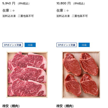
5,940
10,800
円
円
（8%税込）
（8%税込）
在庫：○
在庫：○
送料込冷凍
二重包装不可
送料込冷凍
二重包装不可
OPポイント対象
冷蔵
OPポイント対象
冷蔵
柿安（精肉）
柿安（精肉）