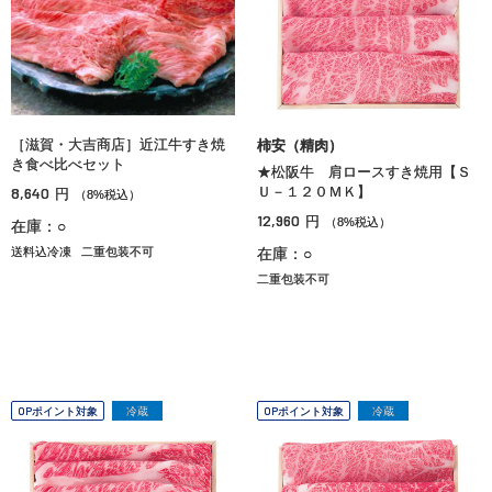
［滋賀・大吉商店］近江牛すき焼
柿安（精肉）
き食べ比べセット
★松阪牛 肩ロースすき焼用【Ｓ
8,640
Ｕ－１２０ＭＫ】
円
（8%税込）
12,960
円
（8%税込）
在庫：○
送料込冷凍
二重包装不可
在庫：○
二重包装不可
OPポイント対象
冷蔵
OPポイント対象
冷蔵