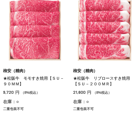
柿安（精肉）
柿安（精肉）
★松阪牛 モモすき焼用【ＳＵ－
★松阪牛 リブロースすき焼用
９０ＭＭ】
【ＳＵ－２００ＭＲ】
9,720
21,600
円
円
（8%税込）
（8%税込）
在庫：○
在庫：○
二重包装不可
二重包装不可