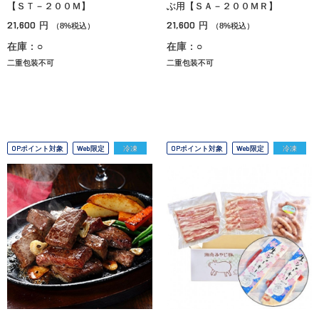
【ＳＴ－２００Ｍ】
ぶ用【ＳＡ－２００ＭＲ】
21,600
21,600
円
円
（8%税込）
（8%税込）
在庫：○
在庫：○
二重包装不可
二重包装不可
OPポイント対象
Web限定
冷凍
OPポイント対象
Web限定
冷凍