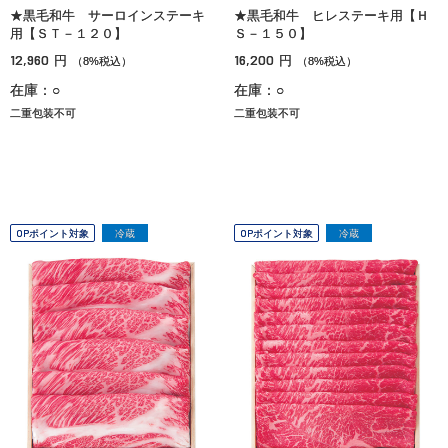
★黒毛和牛 サーロインステーキ
★黒毛和牛 ヒレステーキ用【Ｈ
用【ＳＴ－１２０】
Ｓ－１５０】
12,960
16,200
円
円
（8%税込）
（8%税込）
在庫：○
在庫：○
二重包装不可
二重包装不可
OPポイント対象
冷蔵
OPポイント対象
冷蔵