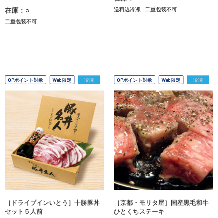
在庫：○
送料込冷凍
二重包装不可
二重包装不可
OPポイント対象
Web限定
冷凍
OPポイント対象
Web限定
冷凍
［ドライブインいとう］十勝豚丼
［京都・モリタ屋］国産黒毛和牛
セット５人前
ひとくちステーキ