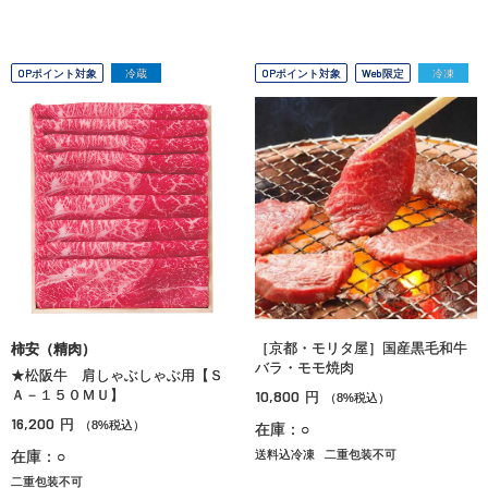
OPポイント対象
冷蔵
OPポイント対象
Web限定
冷凍
［京都・モリタ屋］国産黒毛和牛
柿安（精肉）
バラ・モモ焼肉
★松阪牛 肩しゃぶしゃぶ用【Ｓ
Ａ－１５０ＭＵ】
10,800
円
（8%税込）
16,200
円
（8%税込）
在庫：○
在庫：○
送料込冷凍
二重包装不可
二重包装不可