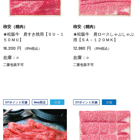
柿安（精肉）
柿安（精肉）
★松阪牛 肩すき焼用【ＳＵ－１
★松阪牛 肩ロースしゃぶしゃぶ
５０ＭＵ】
用【ＳＡ－１２０ＭＫ】
16,200
12,960
円
円
（8%税込）
（8%税込）
在庫：○
在庫：○
二重包装不可
二重包装不可
OPポイント対象
Web限定
冷凍
OPポイント対象
冷蔵