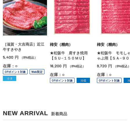
［滋賀・大吉商店］近江
柿安（精肉）
柿安（精肉）
牛すきやき
★松阪牛 肩すき焼用
★松阪牛 モモし
5,400
円
（8%税込）
【ＳＵ−１５０ＭＵ】
ゃぶ用【ＳＡ−９０
16,200
9,720
在庫：○
円
円
（8%税込）
（8%税込
OPポイント対象
Web限定
在庫：○
在庫：○
冷凍
OPポイント対象
冷蔵
OPポイント対象
NEW ARRIVAL
新着商品