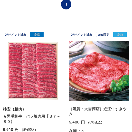
1
OPポイント対象
冷蔵
OPポイント対象
Web限定
冷凍
［滋賀・大吉商店］近江牛すきや
柿安（精肉）
き
★黒毛和牛 バラ焼肉用【ＢＹ－
８０】
5,400
円
（8%税込）
8,640
円
（8%税込）
在庫：○