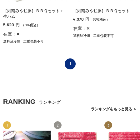
［湘南みやじ豚］ＢＢＱセット＋
［湘南みやじ豚］ＢＢＱセット
生ハム
4,970
円
（8%税込）
5,620
円
（8%税込）
在庫：✕
在庫：✕
送料込冷凍
二重包装不可
送料込冷凍
二重包装不可
1
RANKING
ランキング
ランキングを
もっと見る
＞
1
2
3