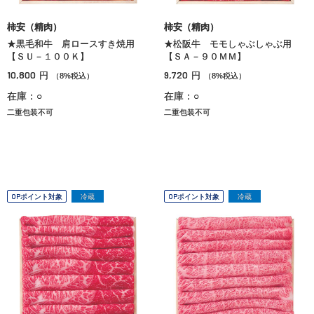
柿安（精肉）
柿安（精肉）
★黒毛和牛 肩ロースすき焼用
★松阪牛 モモしゃぶしゃぶ用
【ＳＵ－１００Ｋ】
【ＳＡ－９０ＭＭ】
10,800
9,720
円
円
（8%税込）
（8%税込）
在庫：○
在庫：○
二重包装不可
二重包装不可
OPポイント対象
冷蔵
OPポイント対象
冷蔵