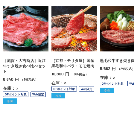
［滋賀・大吉商店］近江
［京都・モリタ屋］国産
黒毛和牛すき焼き
牛すき焼き食べ比べセッ
黒毛和牛バラ・モモ焼肉
5,562
円
（8%税込
ト
10,800
円
（8%税込）
在庫：○
8,640
円
（8%税込）
在庫：○
OPポイント対象
We
在庫：○
OPポイント対象
Web限定
冷凍
OPポイント対象
Web限定
冷凍
冷凍