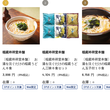
1
2
3
稲庭吟祥堂本舗
稲庭吟祥堂本舗
稲庭吟祥堂本舗
〔稲庭吟祥堂本舗〕 お
〔稲庭吟祥堂本舗〕 お
〔稲庭吟祥堂本舗
湯を注ぐだけの稲庭うど
湯を注ぐだけの稲庭うど
湯を注ぐだけの稲
ん６食
ん三昧６食セット
ん玉子付１０食
3,996
4,104
6,156
円
円
円
（8%税込）
（8%税込）
（8%税込）
在庫：○
在庫：○
在庫：○
OPポイント対象
Web限定
OPポイント対象
Web限定
OPポイント対象
We