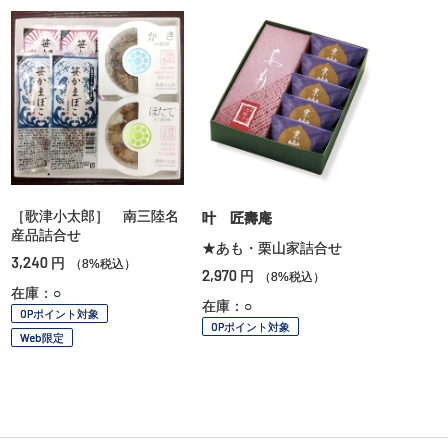
［歌津小太郎］ 南三陸名
叶 匠壽庵
産品詰合せ
★あも・栗山家詰合せ
3,240
円
（8%税込）
2,970
円
（8%税込）
在庫：○
在庫：○
OPポイント対象
OPポイント対象
Web限定