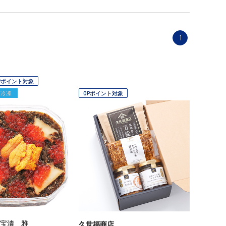
1
Pポイント対象
冷凍
OPポイント対象
宝漬 雅
久世福商店