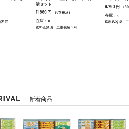
漬セット
6,750
円
）
（8
11,880
円
（8%税込）
在庫：○
在庫：○
装不可
送料込冷凍
二
送料込冷凍
二重包装不可
RIVAL
新着商品