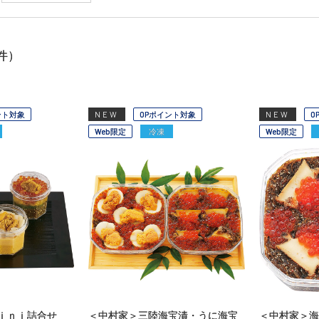
件）
ント対象
NEW
OPポイント対象
NEW
O
Web限定
冷凍
Web限定
ｉｎｉ詰合せ
＜中村家＞三陸海宝漬・うに海宝
＜中村家＞海