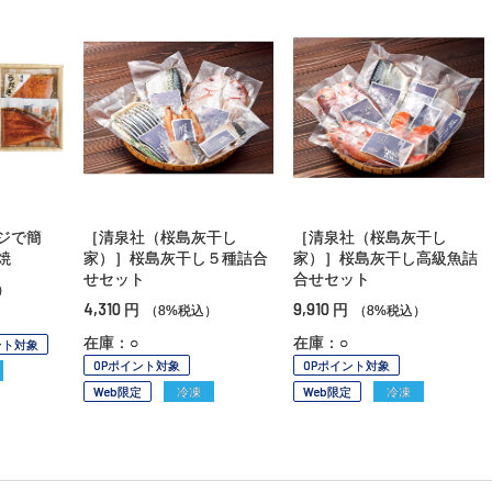
ジで簡
［清泉社（桜島灰干し
［清泉社（桜島灰干し
焼
家）］桜島灰干し５種詰合
家）］桜島灰干し高級魚詰
せセット
合せセット
）
4,310
9,910
円
円
（8%税込）
（8%税込）
在庫：○
在庫：○
ント対象
OPポイント対象
OPポイント対象
Web限定
冷凍
Web限定
冷凍