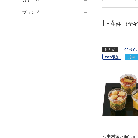
カテゴリ
ブランド
1 - 4
4
件 （全
NEW
OPポイ
Web限定
冷凍
＜中村家＞海宝ｍ