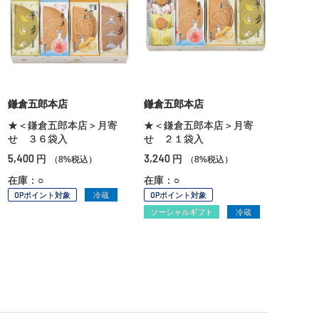
鎌倉五郎本店
鎌倉五郎本店
★＜鎌倉五郎本店＞月寄
★＜鎌倉五郎本店＞月寄
せ ３６袋入
せ ２１袋入
5,400
3,240
円
円
（8%税込）
（8%税込）
在庫：○
在庫：○
OPポイント対象
冷蔵
OPポイント対象
ソーシャルギフト
冷蔵