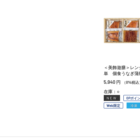
＜美飾遊膳＞レン
単 個食うなぎ蒲
5,940
円
（8%税込
在庫：○
NEW
OPポイ
Web限定
冷凍