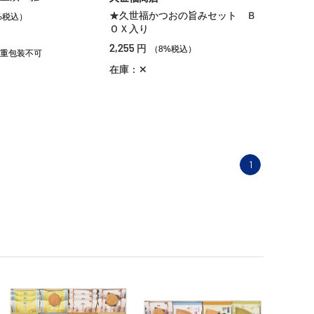
★久世福かつおの旨みセット Ｂ
%税込）
ＯＸ入り
2,255
円
（8%税込）
重包装不可
在庫：✕
1