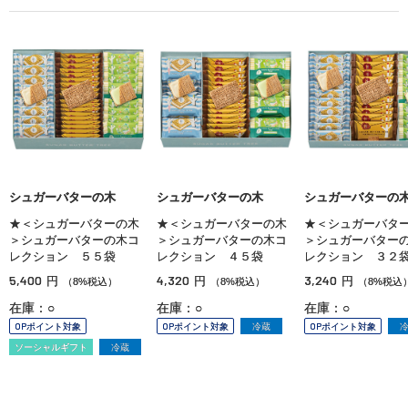
シュガーバターの木
シュガーバターの木
シュガーバターの
★＜シュガーバターの木
★＜シュガーバターの木
★＜シュガーバタ
＞シュガーバターの木コ
＞シュガーバターの木コ
＞シュガーバター
レクション ５５袋
レクション ４５袋
レクション ３２
5,400
4,320
3,240
円
円
円
（8%税込）
（8%税込）
（8%税込
在庫：○
在庫：○
在庫：○
OPポイント対象
OPポイント対象
冷蔵
OPポイント対象
ソーシャルギフト
冷蔵