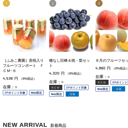
1
2
3
［ふみこ農園］若桃入り
種なし巨峰＆桃・梨セッ
８月のフルーツセ
フルーツコンポート Ｆ
ト
4,860
円
（8%税込
ＣＭ−６
4,320
円
（8%税込）
在庫：○
4,536
円
（8%税込）
在庫：○
NEW
OPポイント
在庫：○
NEW
OPポイント対象
Web限定
冷蔵
OPポイント対象
Web限定
Web限定
冷蔵
NEW ARRIVAL
新着商品