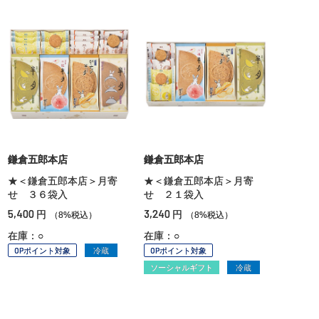
鎌倉五郎本店
鎌倉五郎本店
★＜鎌倉五郎本店＞月寄
★＜鎌倉五郎本店＞月寄
せ ３６袋入
せ ２１袋入
5,400
3,240
円
円
（8%税込）
（8%税込）
在庫：○
在庫：○
OPポイント対象
冷蔵
OPポイント対象
ソーシャルギフト
冷蔵